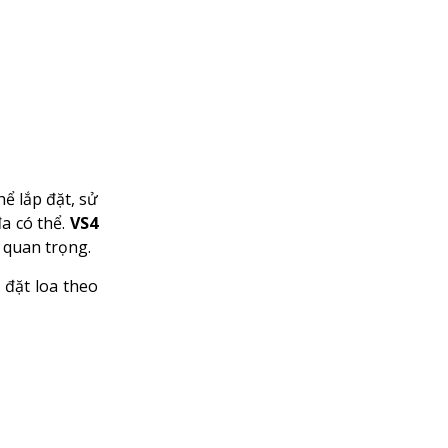
ể lắp đặt, sử
đa có thể.
VS4
í quan trọng.
 đặt loa theo