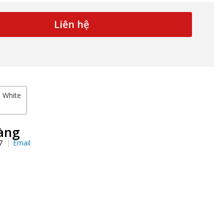
Liên hệ
White
àng
97
Email