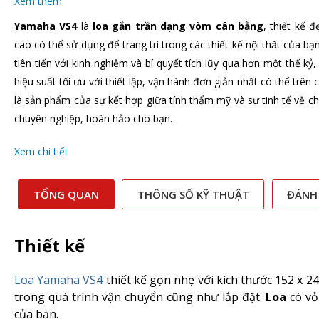
Xem thêm
Yamaha VS4
là
loa gắn trần dạng vòm cân bằng
, thiết kế 
cao có thể sử dụng để trang trí trong các thiết kế nội thất của bạ
tiên tiến với kinh nghiệm và bí quyết tích lũy qua hơn một thế 
hiệu suất tối ưu với thiết lập, vận hành đơn giản nhất có thể trên 
là sản phẩm của sự kết hợp giữa tính thẩm mỹ và sự tinh tế về 
chuyên nghiệp, hoàn hảo cho bạn.
Xem chi tiết
TỔNG QUAN
THÔNG SỐ KỸ THUẬT
ĐÁNH
Thiết kế
Loa Yamaha VS4
thiết kế gọn nhẹ với kích thước 152 x 24
trong quá trình vận chuyển cũng như lắp đặt.
Loa
có vỏ
của bạn.