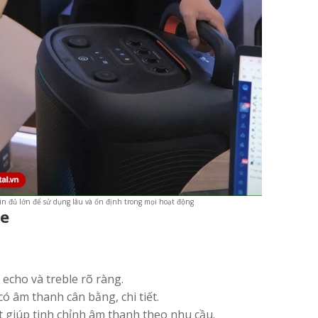
in đủ lớn để sử dụng lâu và ổn định trong mọi hoạt động
ke
echo và treble rõ ràng.
ó âm thanh cân bằng, chi tiết.
t giúp tinh chỉnh âm thanh theo nhu cầu.