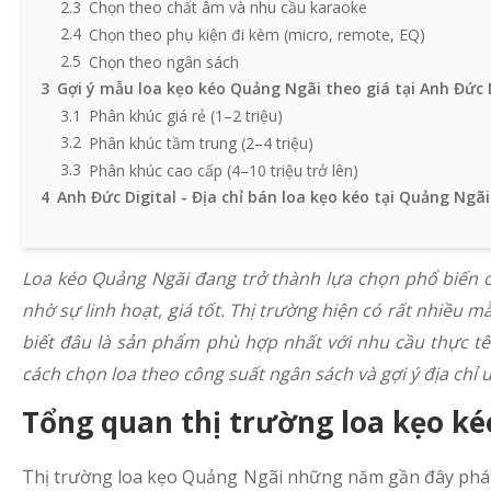
2.3
Chọn theo chất âm và nhu cầu karaoke
2.4
Chọn theo phụ kiện đi kèm (micro, remote, EQ)
2.5
Chọn theo ngân sách
3
Gợi ý mẫu loa kẹo kéo Quảng Ngãi theo giá tại Anh Đức 
3.1
Phân khúc giá rẻ (1–2 triệu)
3.2
Phân khúc tầm trung (2–4 triệu)
3.3
Phân khúc cao cấp (4–10 triệu trở lên)
4
Anh Đức Digital - Địa chỉ bán loa kẹo kéo tại Quảng Ngãi
4.1
Lý do chọn Anh Đức Digital
Loa kéo Quảng Ngãi đang trở thành lựa chọn phổ biến ch
nhờ sự linh hoạt, giá tốt. Thị trường hiện có rất nhiều
biết đâu là sản phẩm phù hợp nhất với nhu cầu thực t
cách chọn loa theo công suất ngân sách và gợi ý địa chỉ 
Tổng quan thị trường loa kẹo k
Thị trường loa kẹo Quảng Ngãi những năm gần đây phát t