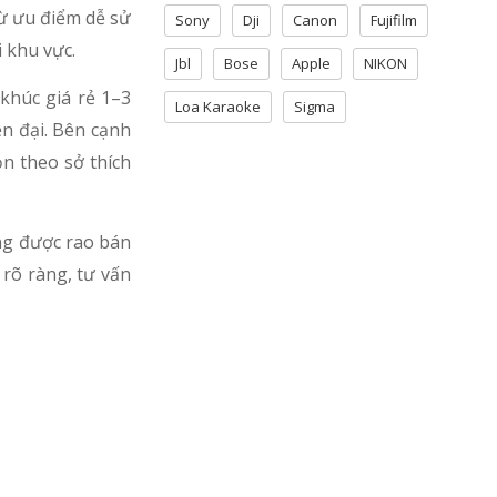
từ ưu điểm dễ sử
Sony
Dji
Canon
Fujifilm
 khu vực.
Jbl
Bose
Apple
NIKON
khúc giá rẻ 1–3
Loa Karaoke
Sigma
ện đại. Bên cạnh
n theo sở thích
ng được rao bán
 rõ ràng, tư vấn