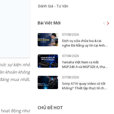
Đánh Giá - Tư Vấn
Bài Viết Mới
07/08/2026
Dịch vụ sửa chữa loa & tai
nghe Đà Nẵng uy tín tại Anh
Đức Digital
07/08/2026
Yamaha Việt Nam ra mắt
hức sự kiện nhỏ
MGP24X A và MGP32X A, thay
thế dòng MGP cũ
 băn khoăn không
07/08/2026
đáng mua nhất,
Sony A7 IV quay video có tốt
không? Thiết lập thực tế cho
creator và ekip nhỏ
CHỦ ĐỀ HOT
c hoạt động như