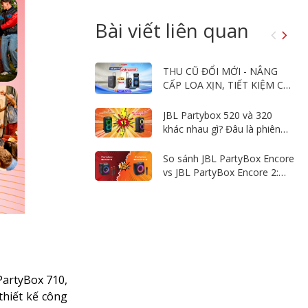
Bài viết liên quan
THU CŨ ĐỔI MỚI - NÂNG
CẤP LOA XỊN, TIẾT KIỆM CHI
PHÍ
JBL Partybox 520 và 320
khác nhau gì? Đâu là phiên
bản phù hợp cho bạn?
So sánh JBL PartyBox Encore
vs JBL PartyBox Encore 2:
Đâu là chiếc loa tiệc tùng
đáng tiền hơn?
PartyBox 710,
thiết kế công