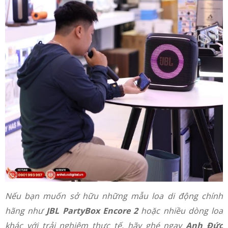
Nếu bạn muốn sở hữu những mẫu loa di động chính
hãng như
JBL PartyBox Encore 2
hoặc nhiều dòng loa
khác với trải nghiệm thực tế, hãy ghé ngay
Anh Đức