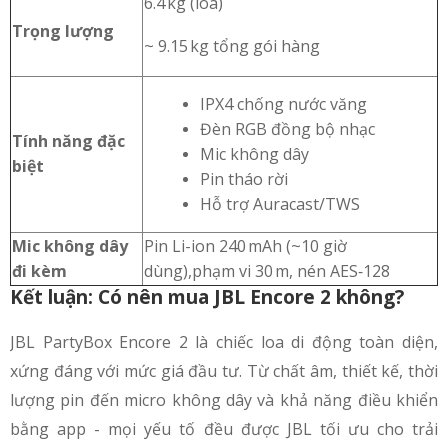
6.4 kg (loa)
Trọng lượng
~ 9.15 kg tổng gói hàng
IPX4 chống nước văng
Đèn RGB đồng bộ nhạc
Tính năng đặc
Mic không dây
biệt
Pin tháo rời
Hỗ trợ Auracast/TWS
Mic không dây
Pin Li-ion 240 mAh (~10 giờ
đi kèm
dùng),phạm vi 30 m, nén AES‑128
Kết luận: Có nên mua JBL Encore 2 không?
JBL PartyBox Encore 2 là chiếc loa di động toàn diện,
xứng đáng với mức giá đầu tư. Từ chất âm, thiết kế, thời
lượng pin đến micro không dây và khả năng điều khiển
bằng app - mọi yếu tố đều được JBL tối ưu cho trải