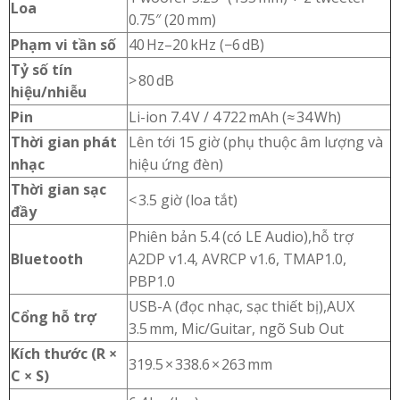
Loa
0.75″ (20 mm)
Phạm vi tần số
40 Hz–20 kHz (−6 dB)
Tỷ số tín
> 80 dB
hiệu/nhiễu
Pin
Li-ion 7.4 V / 4 722 mAh (≈ 34 Wh)
Thời gian phát
Lên tới 15 giờ (phụ thuộc âm lượng và
nhạc
hiệu ứng đèn)
Thời gian sạc
< 3.5 giờ (loa tắt)
đầy
Phiên bản 5.4 (có LE Audio),hỗ trợ
Bluetooth
A2DP v1.4, AVRCP v1.6, TMAP1.0,
PBP1.0
USB-A (đọc nhạc, sạc thiết bị),AUX
Cổng hỗ trợ
3.5 mm, Mic/Guitar, ngõ Sub Out
Kích thước (R ×
319.5 × 338.6 × 263 mm
C × S)