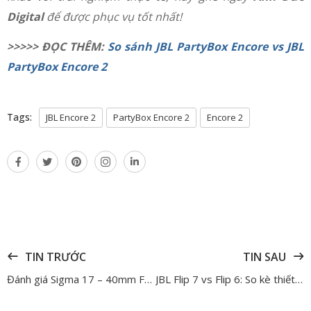
Digital
để được phục vụ tốt nhất!
>>>>> ĐỌC THÊM:
So sánh JBL PartyBox Encore vs JBL
PartyBox Encore 2
Tags:
JBL Encore 2
PartyBox Encore 2
Encore 2
TIN TRƯỚC
TIN SAU
Đánh giá Sigma 17 – 40mm F/1.8 DC Art – Ống kính dành cho máy ảnh APS-C tốt nhất của năm 2025
JBL Flip 7 vs Flip 6: So kè thiết kế, pin, âm thanh và tính năng