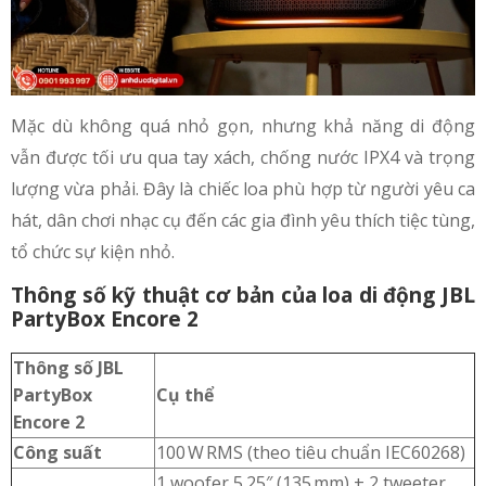
Mặc dù không quá nhỏ gọn, nhưng khả năng di động
vẫn được tối ưu qua tay xách, chống nước IPX4 và trọng
lượng vừa phải. Đây là chiếc loa phù hợp từ người yêu ca
hát, dân chơi nhạc cụ đến các gia đình yêu thích tiệc tùng,
tổ chức sự kiện nhỏ.
Thông số kỹ thuật cơ bản của loa di động JBL
PartyBox Encore 2
Thông số JBL
PartyBox
Cụ thể
Encore 2
Công suất
100 W RMS (theo tiêu chuẩn IEC60268)
1 woofer 5.25″ (135 mm) + 2 tweeter