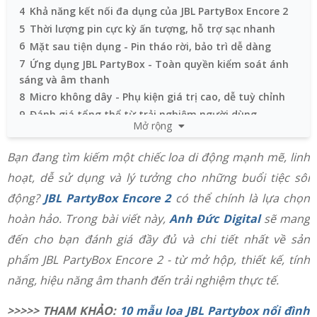
4
Khả năng kết nối đa dụng của JBL PartyBox Encore 2
5
Thời lượng pin cực kỳ ấn tượng, hỗ trợ sạc nhanh
6
Mặt sau tiện dụng - Pin tháo rời, bảo trì dễ dàng
7
Ứng dụng JBL PartyBox - Toàn quyền kiểm soát ánh
sáng và âm thanh
8
Micro không dây - Phụ kiện giá trị cao, dễ tuỳ chỉnh
9
Đánh giá tổng thể từ trải nghiệm người dùng
Mở rộng
10
Thông số kỹ thuật cơ bản của loa di động JBL
PartyBox Encore 2
Bạn đang tìm kiếm một chiếc loa di động mạnh mẽ, linh
11
Kết luận: Có nên mua JBL Encore 2 không?
hoạt, dễ sử dụng và lý tưởng cho những buổi tiệc sôi
12
Mua loa chính hãng tại Đà Nẵng? Đến ngay Anh Đức
động?
JBL PartyBox Encore 2
có thể chính là lựa chọn
Digital - Giá tốt, nghe thử thoải mái!
hoàn hảo. Trong bài viết này,
Anh Đức Digital
sẽ mang
đến cho bạn đánh giá đầy đủ và chi tiết nhất về sản
phẩm JBL PartyBox Encore 2 - từ mở hộp, thiết kế, tính
năng, hiệu năng âm thanh đến trải nghiệm thực tế.
>>>>> THAM KHẢO:
10 mẫu loa JBL Partybox nổi đình