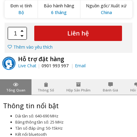
Đơn vị tính
Bảo hành hãng
Nguồn gốc/ Xuất xứ
Bộ
6 tháng
China
Liên hệ
Thêm vào yêu thích
Hỗ trợ đặt hàng
Live Chat
0901 993 997
Email
Tổng Quan
Thông Số
Hộp Sản Phẩm
Đánh Giá
Hỏi
Thông tin nổi bật
Dải tần số: 640-690 MHz
Băng thông tần số: 25 MHz
Tần số đáp ứng: 50-15kHz
Kết nối bluetooth