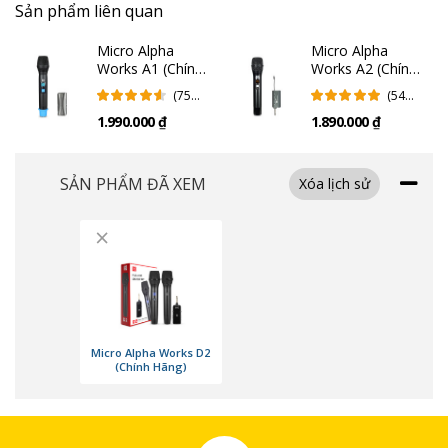
Sản phẩm liên quan
Micro Alpha
Micro Alpha
Works A1 (Chính
Works A2 (Chính
Hãng)
Hãng)
(75
(54
Đánh
Đánh
1.990.000 ₫
1.890.000 ₫
Giá)
Giá)
Màn hình LCD thông minh hiển thị các thông số và tình trạng pin, giúp
SẢN PHẨM ĐÃ XEM
Xóa lịch sử
người dùng dễ dàng kiểm soát và quản lý pin một cách thuận lợi. Nút
tắt/bật và khởi động được thiết kế với độ đàn hồi cao, tạo ra trải nghiệm
×
sử dụng linh hoạt và tiện ích.
Tái tạo âm thanh sắc nét
Alpha Works D2
mang lại trải nghiệm âm thanh đỉnh cao với hoạt động
ổn định trong dải tần số siêu cao từ 640 - 690 MHz, cho khả năng tái tạo
âm thanh đủ từ dải trầm, trung, cao và cho cảm giác nhẹ nhàng khi lấy
Micro Alpha Works D2
(Chính Hãng)
hơi.
Nốt trầm được tái tạo chắc chắn và sâu, trong khi nốt cao mang đến độ
trong, sạch sẽ, và mượt mà. Điều này đảm bảo rằng tín hiệu luôn ổn
định và không gây nhiễu khi sử dụng, cho bạn cảm nhận trải nghiệm âm