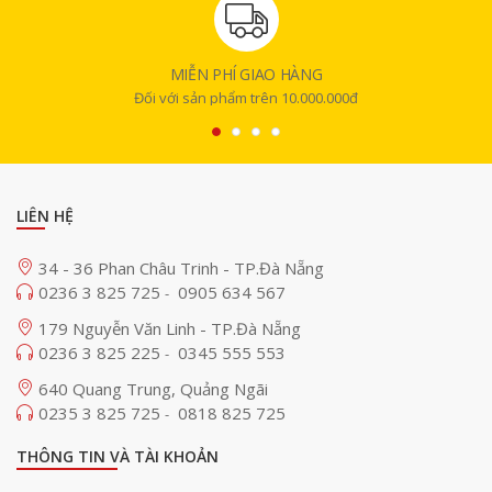
thanh chất lượng cao mà không gặp phải những vấn đề phiền toái. m
thanh khuếch đại trầm ở những nốt thấp và có độ trong và mượt mà khi
lên những nốt cao, đảm bảo không xảy ra tình trạng hú rít hay chói tai
MIỄN PHÍ GIAO HÀNG
khi điều chỉnh lên nốt cao.
Đối với sản phẩm trên 10.000.000đ
LIÊN HỆ
34 - 36 Phan Châu Trinh - TP.Đà Nẵng
0236 3 825 725
0905 634 567
-
179 Nguyễn Văn Linh - TP.Đà Nẵng
0236 3 825 225
0345 555 553
-
640 Quang Trung, Quảng Ngãi
0235 3 825 725
0818 825 725
-
Ngoài ra, chip xử lý âm thanh chất lượng cao của sản phẩm giúp xử lý
THÔNG TIN VÀ TÀI KHOẢN
và triệu tiêu các tạp âm, mang lại chất âm chân thực đầy ấn tượng.
Alpha Works D2
là sự kết hợp hoàn hảo giữa hiệu suất đỉnh cao và