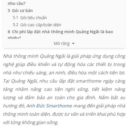
nhu cầu?
5
Gói cơ bản
5.1
Gói tiêu chuẩn
5.2
Gói cao cấp/toàn diện
6
Chi phí lắp đặt nhà thông minh Quảng Ngãi là bao
nhiêu?
Mở rộng
7
Quy trình lắp đặt nhà thông minh Quảng Ngãi tại Anh
Đức
Nhà thông minh Quảng Ngãi là giải pháp ứng dụng công
8
Mua và lắp đặt thiết bị Smarthome Quảng Ngãi uy tín
nghệ giúp điều khiển và tự động hóa các thiết bị trong
tại Anh Đức
9
Câu hỏi thường gặp về nhà thông minh Quảng Ngãi
nhà như chiếu sáng, an ninh, điều hòa một cách tiện lợi.
9.1
Flycam Quảng Ngãi – Mua ở đâu uy tín, giá rẻ và
Tại Quảng Ngãi, nhu cầu lắp đặt smarthome ngày càng
mẹo chọn drone tốt
tăng nhằm nâng cao tiện nghi sống, tiết kiệm năng
9.2
Mua máy ảnh Quảng Ngãi ở đâu uy tín, hàng chính
lượng và đảm bảo an toàn cho gia đình. Nắm bắt xu
hãng, deal tốt?
hướng đó,
Anh Đức Smarthome
mang đến giải pháp nhà
thông minh toàn diện, được tư vấn và triển khai phù hợp
với từng không gian sống.