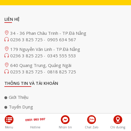
LIÊN HỆ
34 - 36 Phan Châu Trinh - TP.Đà Nẵng
0236 3 825 725
0905 634 567
-
179 Nguyễn Văn Linh - TP.Đà Nẵng
0236 3 825 225
0345 555 553
-
640 Quang Trung, Quảng Ngãi
0235 3 825 725
0818 825 725
-
THÔNG TIN VÀ TÀI KHOẢN
Giới Thiệu
Tuyển Dụng
Bản Đồ
0901 993 997
Chính Sách Bảo Mật Thông Tin
Menu
Hotline
Nhắn tin
Chat Zalo
Chỉ đường