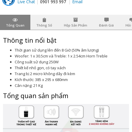
Live Chat
0901 993 997
Email
Tổng Quan
Thông Số
Hộp Sản Phẩm
Đánh Giá
Hỏi
Thông tin nổi bật
Thời gian sử dụng lên đến 8 Giờ (50% âm lượng)
Woofer: 1 x 30.5cm và Treble: 1 x 2.54cm Horn Treble
Công suất sử dụng 250W
Thiết kế nhỏ gọn, có tay xách
Trang bị 2 micro không dây đi kèm
Kích thước: 385 x 295 x 680mm
Cân nặng: 21 Kg
Tổng quan sản phẩm