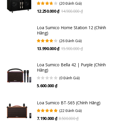
(20 Đánh Giá)
12.250.000 ₫
14.900.000 ₫
Loa Sumico Home Station 12 (Chính
Hãng)
(26 Đánh Giá)
13.990.000 ₫
15.900.000 ₫
Loa Sumico Bella 42 | Purple (Chính
Hãng)
(0 Đánh Giá)
5.600.000 ₫
Vật liệu cao cấp – phối màu sang trọng, bền đẹp theo
năm tháng
Loa Sumico BT-S65 (Chính Hãng)
(22 Đánh Giá)
Toàn bộ thân loa được bọc da PU màu cam nâu phối cùng mặt lưới đan
xen giữa các sợi đen và nâu, tạo nên vẻ ngoài hoài cổ đầy tinh tế. Các
7.190.000 ₫
8.500.000 ₫
góc loa được gia cố bằng nhựa cứng cao cấp chống va đập và trầy
xước, giúp sản phẩm bền bỉ dù sử dụng trong môi trường khắc nghiệt.