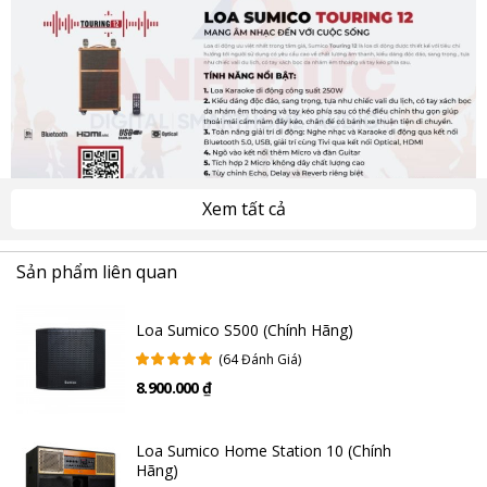
Xem tất cả
Loa Sumico Touring 12 thiết kế tiện lợi như vali du lịch
Sản phẩm liên quan
Loa di động Sumico Touring 12 được thiết kế thông minh như một chiếc
vali du lịch cao cấp, với tay xách bọc da nhám mềm mịn, không gây hầm
nóng, và tay kéo phía sau có thể điều chỉnh độ dài linh hoạt. Kết hợp
Loa Sumico S500 (Chính Hãng)
cùng bánh xe cao su chắc chắn ở chân đế, người dùng có thể dễ dàng
(64 Đánh Giá)
đẩy hoặc kéo loa di chuyển trên nhiều địa hình khác nhau như sân
8.900.000 ₫
vườn, hành lang resort hay mặt đường phố. Kiểu dáng này không chỉ
mang lại tính cơ động vượt trội mà còn tăng tính tiện dụng cho người
dùng thường xuyên mang loa theo trong các buổi dã ngoại, du lịch hay
Loa Sumico Home Station 10 (Chính
sự kiện ngoài trời.
Hãng)