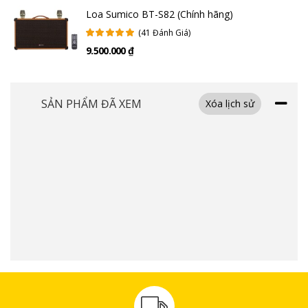
Bảng điều khiển và nút chỉnh âm thanh được mạ vàng đồng nổi bật,
Loa Sumico BT-S82 (Chính hãng)
vừa dễ thao tác vừa tăng điểm nhấn thẩm mỹ. Tất cả mang lại cho
(41 Đánh Giá)
Sumico Touring 12 một diện mạo sang trọng, phù hợp với cả không gian
cổ điển lẫn hiện đại.
9.500.000 ₫
Loa Sumico Touring 12 có cấu hình âm thanh mạnh mẽ –
trình diễn chuyên nghiệp
SẢN PHẨM ĐÃ XEM
Xóa lịch sử
Loa karaoke Sumico Touring 12 sở hữu hệ thống loa 2 đường tiếng cao
cấp, bao gồm một loa bass 12 inch (30,5cm) đặc chế cho âm trầm sâu,
lực đánh uy lực nhưng không ù rền, kết hợp cùng một loa treble họng
kèn 1 inch (2,54cm) sử dụng nam châm Neodymium cao cấp mang đến
dải cao chi tiết, sáng mượt và không bị chói. Âm thanh được cân bằng
tốt ở cả ba dải: trầm – trung – cao, phù hợp cho cả việc hát karaoke, chơi
nhạc sống hay đơn giản là thưởng thức các bản nhạc yêu thích với chất
lượng sống động.