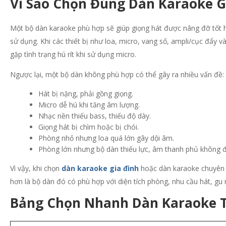
Vì Sao Chọn Đúng Dàn Karaoke 
Một bộ dàn karaoke phù hợp sẽ giúp giọng hát được nâng đỡ tốt 
sử dụng. Khi các thiết bị như loa, micro, vang số, ampli/cục đẩy v
gặp tình trạng hú rít khi sử dụng micro.
Ngược lại, một bộ dàn không phù hợp có thể gây ra nhiều vấn đề:
Hát bị nặng, phải gồng giọng.
Micro dễ hú khi tăng âm lượng.
Nhạc nền thiếu bass, thiếu độ dày.
Giọng hát bị chìm hoặc bị chói.
Phòng nhỏ nhưng loa quá lớn gây dội âm.
Phòng lớn nhưng bộ dàn thiếu lực, âm thanh phủ không 
Vì vậy, khi chọn
dàn karaoke gia đình
hoặc dàn karaoke chuyên n
hơn là bộ dàn đó có phù hợp với diện tích phòng, nhu cầu hát, gu
Bảng Chọn Nhanh Dàn Karaoke 