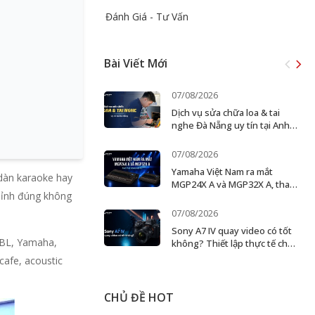
Đánh Giá - Tư Vấn
Bài Viết Mới
07/08/2026
Dịch vụ sửa chữa loa & tai
nghe Đà Nẵng uy tín tại Anh
Đức Digital
07/08/2026
Yamaha Việt Nam ra mắt
 dàn karaoke hay
MGP24X A và MGP32X A, thay
chỉnh đúng không
thế dòng MGP cũ
07/08/2026
Sony A7 IV quay video có tốt
JBL, Yamaha,
không? Thiết lập thực tế cho
creator và ekip nhỏ
cafe, acoustic
CHỦ ĐỀ HOT