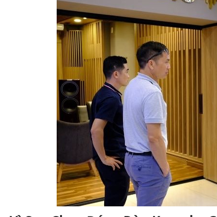
7.2
Dàn Karaoke Chuyên Nghiệp Bose DKBO14
8
Nên Chọn Dàn Karaoke Nào Để Hát Hay Hơn?
9
Góc Nhìn Chuyên Gia Từ Anh Đức Audio
10
Vì Sao Nên Mua Dàn Karaoke Chính Hãng Tại Anh Đức 
11
Câu Hỏi Thường Gặp Khi Chọn Dàn Karaoke