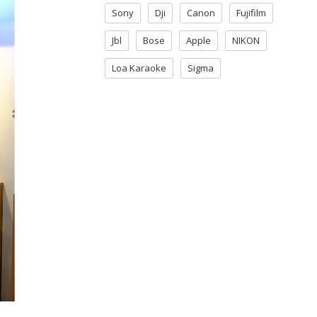
Sony
Dji
Canon
Fujifilm
Jbl
Bose
Apple
NIKON
Loa Karaoke
Sigma