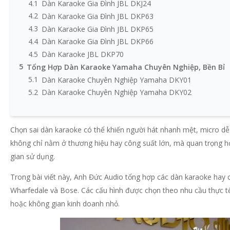
4.1
Dàn Karaoke Gia Đình JBL DKJ24
4.2
Dàn Karaoke Gia Đình JBL DKP63
4.3
Dàn Karaoke Gia Đình JBL DKP65
4.4
Dàn Karaoke Gia Đình JBL DKP66
4.5
Dàn Karaoke JBL DKP70
5
Tổng Hợp Dàn Karaoke Yamaha Chuyên Nghiệp, Bền Bỉ
5.1
Dàn Karaoke Chuyên Nghiệp Yamaha DKY01
5.2
Dàn Karaoke Chuyên Nghiệp Yamaha DKY02
5.3
Dàn Karaoke Chuyên Nghiệp Yamaha DKY03
5.4
Dàn Karaoke Chuyên Nghiệp Yamaha DKY13
Chọn sai dàn karaoke có thể khiến người hát nhanh mệt, micro d
5.5
Dàn Karaoke Chuyên Nghiệp Yamaha DKY14
không chỉ nằm ở thương hiệu hay công suất lớn, mà quan trọng hơ
5.6
Dàn Karaoke Chuyên Nghiệp Yamaha DKY19
6
Tổng Hợp Dàn Karaoke Wharfedale Cho Không Gian Cầ
gian sử dụng.
6.1
Dàn Karaoke Chuyên Nghiệp Wharfedale DKW36
Trong bài viết này, Anh Đức Audio tổng hợp các dàn karaoke hay 
6.2
Dàn Karaoke Chuyên Nghiệp Wharfedale DKT02
Wharfedale và Bose. Các cấu hình được chọn theo nhu cầu thực tế: 
6.3
Dàn Karaoke Chuyên Nghiệp Wharfedale DKW15
hoặc không gian kinh doanh nhỏ.
7
Tổng Hợp Dàn Karaoke Bose Gọn Đẹp Cho Không Gian C
7.1
Dàn Karaoke Chuyên Nghiệp Bose DKBO13