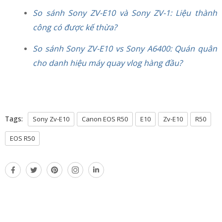
So sánh Sony ZV-E10 và Sony ZV-1: Liệu thành
công có được kế thừa?
So sánh Sony ZV-E10 vs Sony A6400: Quán quân
cho danh hiệu máy quay vlog hàng đầu?
Tags:
Sony Zv-E10
Canon EOS R50
E10
Zv-E10
R50
EOS R50