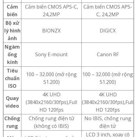
Cảm
Cảm biến CMOS APS-C,
Cảm biến CMOS APS-
biến
24,2MP
C, 24,2MP
Bộ xử
lý hình
BIONZX
DIGICX
ảnh
Ngàm
ống
Sony E-mount
Canon RF
kính
Tiêu
100 – 32.000 (mở rộng
100 – 32.000 (mở rộng
chuẩn
51.200)
51.200)
ISO
4K UHD
4K UHD
Quay
(3840x2160/30fps),Full
(3840x2160/30fps),Full
video
HD 120fps
HD 120fps
Chống
Chống rung điện tử
No IBIS, chống rung
rung
(không có IBIS)
điện tử
LCD 3 inch, xoay cô