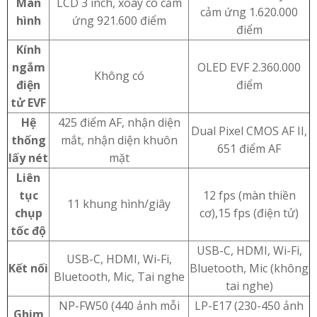
Màn
LCD 3 inch, xoay cô cảm
cảm ứng 1.620.000
hình
ứng 921.600 điểm
điểm
Kính
ngắm
OLED EVF 2.360.000
Không có
điện
điểm
tử EVF
Hệ
425 điểm AF, nhận diện
Dual Pixel CMOS AF II,
thống
mắt, nhận diện khuôn
651 điểm AF
lấy nét
mặt
Liên
tục
12 fps (màn thiền
11 khung hình/giây
chụp
cơ),15 fps (điện tử)
tốc độ
USB-C, HDMI, Wi-Fi,
USB-C, HDMI, Wi-Fi,
Kết nối
Bluetooth, Mic (không
Bluetooth, Mic, Tai nghe
tai nghe)
NP-FW50 (440 ảnh mỗi
LP-E17 (230-450 ảnh
Ghim