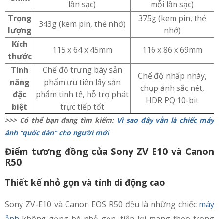
lần sạc)
mỗi lần sạc)
Trọng
375g (kem pin, thẻ
343g (kem pin, thẻ nhớ)
lượng
nhớ)
Kích
115 x 64 x 45mm
116 x 86 x 69mm
thước
Tính
Chế độ trưng bày sản
Chế độ nhấp nháy,
năng
phẩm ưu tiên lấy sản
chụp ảnh sắc nét,
đặc
phẩm tinh tế, hỗ trợ phát
HDR PQ 10-bit
biệt
trực tiếp tốt
>>> Có thể bạn đang tìm kiếm:
Vì sao đây vẫn là chiếc máy
ảnh “quốc dân” cho người mới
Điểm tương đồng của Sony ZV E10 và Canon
R50
Thiết kế nhỏ gọn và tính di động cao
Sony ZV-E10 và Canon EOS R50 đều là những chiếc
máy
ảnh
không gọng bé nhỏ gọn, tiện lợi mang theo trong