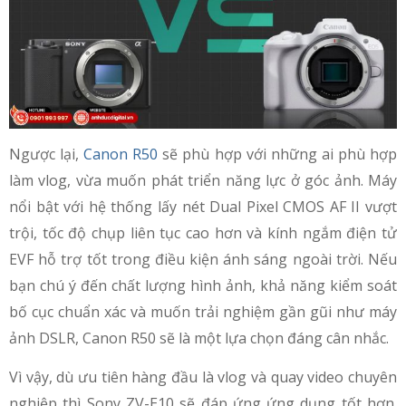
Ngược lại,
Canon R50
sẽ phù hợp với những ai phù hợp
làm vlog, vừa muốn phát triển năng lực ở góc ảnh. Máy
nổi bật với hệ thống lấy nét Dual Pixel CMOS AF II vượt
trội, tốc độ chụp liên tục cao hơn và kính ngắm điện tử
EVF hỗ trợ tốt trong điều kiện ánh sáng ngoài trời. Nếu
bạn chú ý đến chất lượng hình ảnh, khả năng kiểm soát
bố cục chuẩn xác và muốn trải nghiệm gần gũi như máy
ảnh DSLR, Canon R50 sẽ là một lựa chọn đáng cân nhắc.
Vì vậy, dù ưu tiên hàng đầu là vlog và quay video chuyên
nghiệp thì Sony ZV-E10 sẽ đáp ứng ứng dụng tốt hơn.