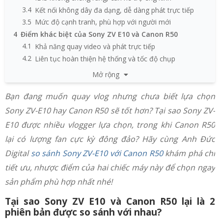
3.4
Kết nối không dây đa dạng, dễ dàng phát trực tiếp
3.5
Mức độ cạnh tranh, phù hợp với người mới
4
Điểm khác biệt của Sony ZV E10 và Canon R50
4.1
Khả năng quay video và phát trực tiếp
4.2
Liên tục hoàn thiện hệ thống và tốc độ chụp
4.3
Kính ngắm điện tử (EVF) và khả năng kiểm soát khung
Mở rộng
hình
4.4
Hỗ trợ ống kính số lượng và đa dạng
Bạn đang muốn quay vlog nhưng chưa biết lựa chọn
4.5
Pin công nghệ và thời lượng
Sony ZV-E10 hay Canon R50 sẽ tốt hơn? Tại sao Sony ZV-
5
Kết luận: Sony ZV E10 và Canon R50 - Đâu là máy ảnh
E10 được nhiều vlogger lựa chọn, trong khi Canon R50
phù hợp để quay vlog?
lại có lượng fan cực kỳ đông đảo? Hãy cùng Anh Đức
Digital
so sánh Sony ZV-E10 với Canon R50
khám phá chi
tiết ưu, nhược điểm của hai chiếc máy này để chọn ngay
sản phẩm phù hợp nhất nhé!
Tại sao Sony ZV E10 và Canon R50 lại là 2
phiên bản được so sánh với nhau?