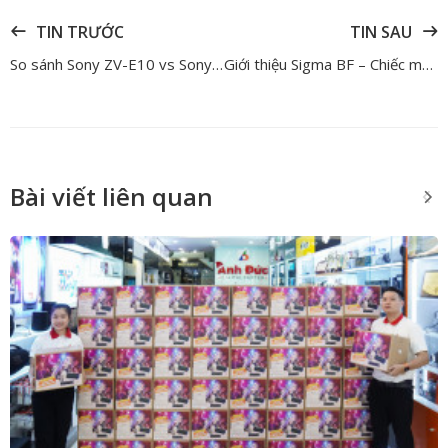
TIN TRƯỚC
TIN SAU
So sánh Sony ZV-E10 vs Sony A6400: Đâu là quán quân cho danh hiệu máy quay vlog hàng đầu
Giới thiệu Sigma BF – Chiếc máy ảnh “độc lạ” hứa hẹn một trải nghiệm khác biệt
Bài viết liên quan