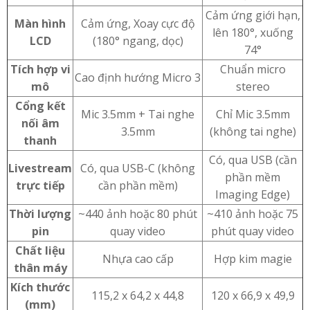
Cảm ứng giới hạn,
Màn hình
Cảm ứng, Xoay cực độ
lên 180°, xuống
LCD
(180° ngang, dọc)
74°
Tích hợp vi
Chuẩn micro
Cao định hướng Micro 3
mô
stereo
Cổng kết
Mic 3.5mm + Tai nghe
Chỉ Mic 3.5mm
nối âm
3.5mm
(không tai nghe)
thanh
Có, qua USB (cần
Livestream
Có, qua USB-C (không
phần mềm
trực tiếp
cần phần mềm)
Imaging Edge)
Thời lượng
~440 ảnh hoặc 80 phút
~410 ảnh hoặc 75
pin
quay video
phút quay video
Chất liệu
Nhựa cao cấp
Hợp kim magie
thân máy
Kích thước
115,2 x 64,2 x 44,8
120 x 66,9 x 49,9
(mm)