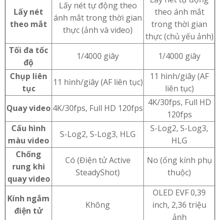
Lấy nét tự động theo
Lấy nét
theo ánh mắt
ánh mắt trong thời gian
theo mắt
trong thời gian
thực (ảnh và video)
thực (chủ yếu ảnh)
Tối đa tốc
1/4000 giây
1/4000 giây
độ
Chụp liên
11 hình/giây (AF
11 hình/giây (AF liên tục)
tục
liên tục)
4K/30fps, Full HD
Quay video
4K/30fps, Full HD 120fps
120fps
Cấu hình
S-Log2, S-Log3,
S-Log2, S-Log3, HLG
màu video
HLG
Chống
Có (Điện tử Active
No (ống kính phụ
rung khi
SteadyShot)
thuộc)
quay video
OLED EVF 0,39
Kính ngắm
Không
inch, 2,36 triệu
điện tử
ảnh