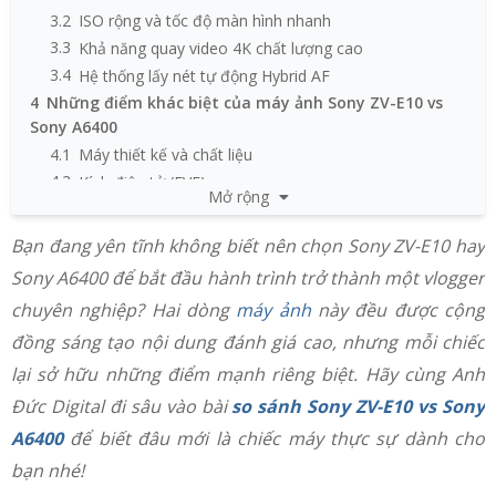
3.2
ISO rộng và tốc độ màn hình nhanh
3.3
Khả năng quay video 4K chất lượng cao
3.4
Hệ thống lấy nét tự động Hybrid AF
4
Những điểm khác biệt của máy ảnh Sony ZV-E10 vs
Sony A6400
4.1
Máy thiết kế và chất liệu
4.2
Kính điện tử (EVF)
Mở rộng
4.3
Màn hình LCD và khả năng xoay
4.4
Video công nghệ chống rung khi quay
Bạn đang yên tĩnh không biết nên chọn Sony ZV-E10 hay
4.5
Micro tích hợp và thu âm chất lượng
Sony A6400 để bắt đầu hành trình trở thành một vlogger
4.6
Các tính năng dành riêng cho vlogger
chuyên nghiệp? Hai dòng
máy ảnh
này đều được cộng
đồng sáng tạo nội dung đánh giá cao, nhưng mỗi chiếc
lại sở hữu những điểm mạnh riêng biệt. Hãy cùng Anh
Đức Digital đi sâu vào bài
so sánh Sony ZV-E10 vs Sony
A6400
để biết đâu mới là chiếc máy thực sự dành cho
bạn nhé!