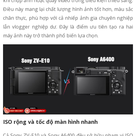
khi chụp ảnh hoặc quay video trong điều kiện thiếu sáng.
Điều này mang lại chất lượng hình ảnh tốt hơn, màu sắc
chân thực, phù hợp với cả nhiếp ảnh gia chuyên nghiệp
lẫn vlogger nghiệp dư. Đây là điểm ưu tiên tạo ra hai
máy ảnh này trở thành phổ biến lựa chọn.
ISO rộng và tốc độ màn hình nhanh
Cả Sony ZV-E10 và Sony A6400 đều sở hữu phạm vi ISO