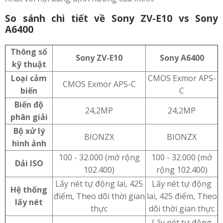
So sánh chi tiết về Sony ZV-E10 vs Sony
A6400
Thông số
Sony ZV-E10
Sony A6400
kỹ thuật
Loại cảm
CMOS Exmor APS-
CMOS Exmor APS-C
biến
C
Biến độ
24,2MP
24,2MP
phân giải
Bộ xử lý
BIONZX
BIONZX
hình ảnh
100 - 32.000 (mở rộng
100 - 32.000 (mở
Dải ISO
102.400)
rộng 102.400)
Lấy nét tự động lai, 425
Lấy nét tự động
Hệ thống
điểm, Theo dõi thời gian
lai, 425 điểm, Theo
lấy nét
thực
dõi thời gian thực
Lấy nét tự động