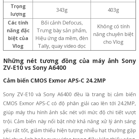
Trọng
343g
403g
lượng
Các tính
Bối cảnh Defocus,
Không có tính
năng đặc
Trưng bày sản phẩm,
năng chuyên biệt
biệt của
Hiệu ứng da mềm, đèn
cho Vlog
Vlog
Tally, quay video dọc
Những nét tương đồng của máy ảnh Sony
ZV-E10 vs Sony A6400
Cảm biến CMOS Exmor APS-C 24.2MP
Sony ZV-E10 và Sony A6400 đều là trang bị cảm biến
CMOS Exmor APS-C có độ phân giải cao lên tới 24.2MP,
giúp máy thu hình ảnh sắc nét với mức độ chi tiết vượt
trội. Cảm biến này nổi bật nhờ khả năng xử lý ánh sáng
yếu rất tốt, giảm thiểu hiện tượng nhiễu hạt thường gặp