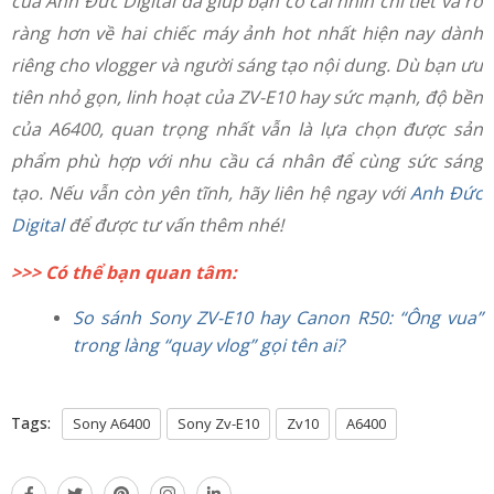
của Anh Đức Digital đã giúp bạn có cái nhìn chi tiết và rõ
ràng hơn về hai chiếc máy ảnh hot nhất hiện nay dành
riêng cho vlogger và người sáng tạo nội dung. Dù bạn ưu
tiên nhỏ gọn, linh hoạt của ZV-E10 hay sức mạnh, độ bền
của A6400, quan trọng nhất vẫn là lựa chọn được sản
phẩm phù hợp với nhu cầu cá nhân để cùng sức sáng
tạo. Nếu vẫn còn yên tĩnh, hãy liên hệ ngay với
Anh Đức
Digital
để được tư vấn thêm nhé!
>>> Có thể bạn quan tâm:
So sánh Sony ZV-E10 hay Canon R50: “Ông vua”
trong làng “quay vlog” gọi tên ai?
Tags:
Sony A6400
Sony Zv-E10
Zv10
A6400