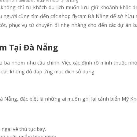
ựa chọn phổ biến của du khách và creator tại Đà Nẵng
không chỉ từ khách du lịch muốn lưu giữ khoảnh khắc đ
ều người cũng tìm đến các shop flycam Đà Nẵng để sở hữu m
 tốt, phục vụ từ chuyến đi nhẹ nhàng cho đến các dự án 
m Tại Đà Nẵng
o ba nhóm nhu cầu chính. Việc xác định rõ mình thuộc nh
 hoặc không đủ đáp ứng mục đích sử dụng.
à Nẵng, đặc biệt là những ai muốn ghi lại cảnh biển Mỹ Kh
ngại về thủ tục bay.
uan hoặc ngắm bình minh.