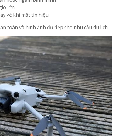
ió lớn.
y về khi mất tín hiệu.
an toàn và hình ảnh đủ đẹp cho nhu cầu du lịch.