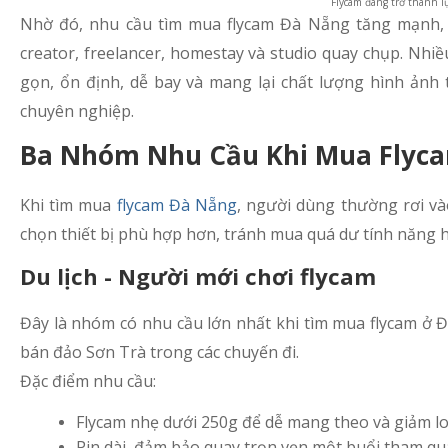
Flycam đang trở thành l
Nhờ đó, nhu cầu tìm mua flycam Đà Nẵng tăng mạnh, 
creator, freelancer, homestay và studio quay chụp. Nhi
gọn, ổn định, dễ bay và mang lại chất lượng hình ảnh
chuyên nghiệp.
Ba Nhóm Nhu Cầu Khi Mua Flyca
Khi tìm mua
flycam Đà Nẵng
, người dùng thường rơi và
chọn thiết bị phù hợp hơn, tránh mua quá dư tính năng
Du lịch - Người mới chơi flycam
Đây là nhóm có nhu cầu lớn nhất khi tìm mua flycam ở Đ
bán đảo Sơn Trà trong các chuyến đi.
Đặc điểm nhu cầu:
Flycam nhẹ dưới 250g để dễ mang theo và giảm lo 
Pin dài, đảm bảo quay trọn vẹn một buổi tham q