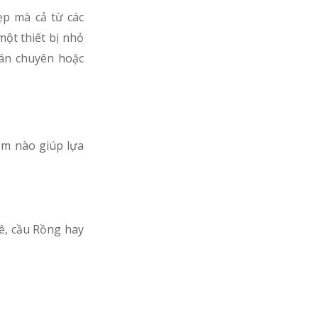
ẹp mà cả từ các
ột thiết bị nhỏ
bán chuyên hoặc
óm nào giúp lựa
ê, cầu Rồng hay