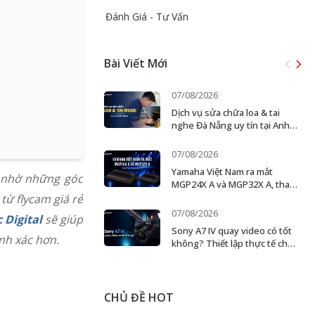
Đánh Giá - Tư Vấn
Bài Viết Mới
07/08/2026
Dịch vụ sửa chữa loa & tai
nghe Đà Nẵng uy tín tại Anh
Đức Digital
07/08/2026
Yamaha Việt Nam ra mắt
p nhờ những góc
MGP24X A và MGP32X A, thay
thế dòng MGP cũ
từ flycam giá rẻ
07/08/2026
 Digital
sẽ giúp
Sony A7 IV quay video có tốt
nh xác hơn.
không? Thiết lập thực tế cho
creator và ekip nhỏ
CHỦ ĐỀ HOT