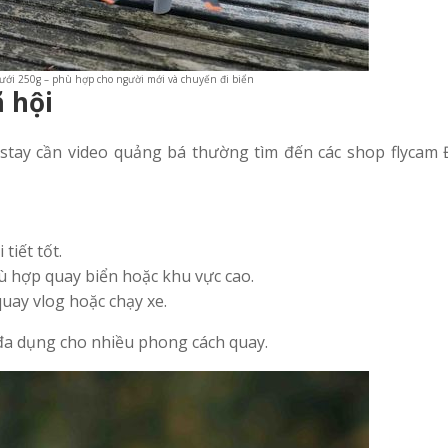
ưới 250g – phù hợp cho người mới và chuyến đi biển
 hội
tay cần video quảng bá thường tìm đến các shop flycam
tiết tốt.
ù hợp quay biển hoặc khu vực cao.
uay vlog hoặc chạy xe.
a đa dụng cho nhiều phong cách quay.