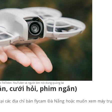
o TikToker, YouTuber và người làm nội dung quảng bá
n, cưới hỏi, phim ngắn)
ại các địa chỉ bán flycam Đà Nẵng hoặc muốn xem máy trực