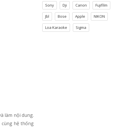
Sony
Dji
Canon
Fujifilm
Jbl
Bose
Apple
NIKON
Loa Karaoke
Sigma
và làm nội dung.
, cùng hệ thống