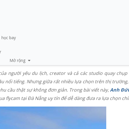
i học bay
r
ạnh
Mở rộng
ủa người yêu du lịch, creator và cả các studio quay chụ
hiệp
ự án thương mại
 nổi tiếng. Nhưng giữa rất nhiều lựa chọn trên thị trường, 
u cầu thật sự không đơn giản. Trong bài viết này,
Anh Đức
a flycam tại Đà Nẵng uy tín để dễ dàng đưa ra lựa chọn chí