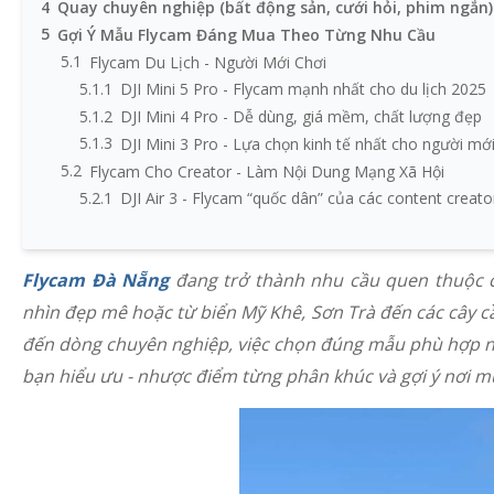
4
Quay chuyên nghiệp (bất động sản, cưới hỏi, phim ngắn)
5
Gợi Ý Mẫu Flycam Đáng Mua Theo Từng Nhu Cầu
5.1
Flycam Du Lịch - Người Mới Chơi
5.1.1
DJI Mini 5 Pro - Flycam mạnh nhất cho du lịch 2025
5.1.2
DJI Mini 4 Pro - Dễ dùng, giá mềm, chất lượng đẹp
5.1.3
DJI Mini 3 Pro - Lựa chọn kinh tế nhất cho người mớ
5.2
Flycam Cho Creator - Làm Nội Dung Mạng Xã Hội
5.2.1
DJI Air 3 - Flycam “quốc dân” của các content creato
5.2.2
DJI Air 2S - Giá tốt nhưng chất lượng hình ảnh rất m
5.3
Flycam Quay Chuyên Nghiệp - Cưới Hỏi, TVC
Flycam Đà Nẵng
đang trở thành nhu cầu quen thuộc c
5.3.1
DJI Mavic 3 Classic - Tiêu chuẩn hình ảnh chuyên ng
5.3.2
DJI Mavic 3 Pro - Flycam mạnh nhất cho studio & d
nhìn đẹp mê hoặc từ biển Mỹ Khê, Sơn Trà đến các cây cầu
6
Có Nên Mua Flycam Cũ Tại Đà Nẵng?
đến dòng chuyên nghiệp, việc chọn đúng mẫu phù hợp nh
7
Mua Flycam Đà Nẵng Ở Đâu Uy Tín?
bạn hiểu ưu - nhược điểm từng phân khúc và gợi ý nơi mu
8
FAQ - Câu Hỏi Thường Gặp Khi Mua Flycam Đà Nẵng