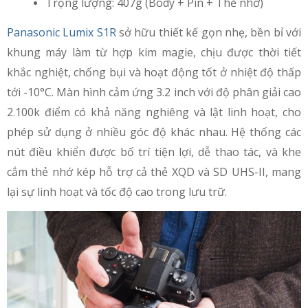
Trọng lượng: 407g (Body + Pin + Thẻ nhớ)
Panasonic Lumix S1R
sở hữu thiết kế gọn nhẹ, bền bỉ với
khung máy làm từ hợp kim magie, chịu được thời tiết
khắc nghiệt, chống bụi và hoạt động tốt ở nhiệt độ thấp
tới -10°C. Màn hình cảm ứng 3.2 inch với độ phân giải cao
2.100k điểm có khả năng nghiêng và lật linh hoạt, cho
phép sử dụng ở nhiều góc độ khác nhau. Hệ thống các
nút điều khiển được bố trí tiện lợi, dễ thao tác, và khe
cắm thẻ nhớ kép hỗ trợ cả thẻ XQD và SD UHS-II, mang
lại sự linh hoạt và tốc độ cao trong lưu trữ.