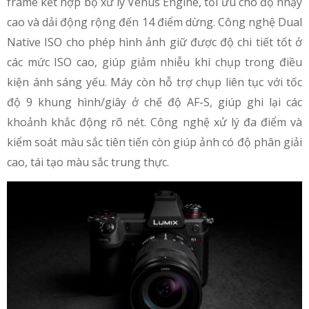
frame kết hợp bộ xử lý Venus Engine, tối ưu cho độ nhạy
cao và dải động rộng đến 14 điểm dừng. Công nghệ Dual
Native ISO cho phép hình ảnh giữ được độ chi tiết tốt ở
các mức ISO cao, giúp giảm nhiễu khi chụp trong điều
kiện ánh sáng yếu. Máy còn hỗ trợ chụp liên tục với tốc
độ 9 khung hình/giây ở chế độ AF-S, giúp ghi lại các
khoảnh khắc động rõ nét. Công nghệ xử lý đa điểm và
kiểm soát màu sắc tiên tiến còn giúp ảnh có độ phân giải
cao, tái tạo màu sắc trung thực.