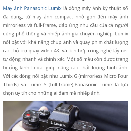
Máy ảnh Panasonic Lumix
là dòng máy ảnh kỹ thuật số
đa dạng, từ máy ảnh compact nhỏ gọn đến máy ảnh
mirrorless và full-frame, đáp ứng nhu cầu của cả người
dùng phổ thông và nhiếp ảnh gia chuyên nghiệp. Lumix
nổi bật với khả năng chụp ảnh và quay phim chất lượng
cao, hỗ trợ quay video 4K, và tích hợp công nghệ lấy nét
tự động nhanh và chính xác. Một số mẫu còn được trang
bị ống kính Leica, giúp nâng cao chất lượng hình ảnh.
Với các dòng nổi bật như Lumix G (mirrorless Micro Four
Thirds) và Lumix S (full-frame),Panasonic Lumix là lựa
chọn uy tín cho những ai đam mê nhiếp ảnh.