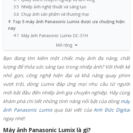
3.5
Nhiếp ảnh nghệ thuật và sáng tạo
3.6
Chụp ảnh sản phẩm và thương mại
4
Top 5 máy ảnh Panasonic Lumix được ưa chuộng hiện
nay
4.1
Máy ảnh Panasonic Lumix DC-S1H
4.2
Máy ảnh Panasonic Lumix S1R
Mở rộng
4.3
Máy ảnh Panasonic Lumix DC-S5
4.4
Máy ảnh Panasonic Lumix G95
Bạn đang tìm kiếm một chiếc máy ảnh đa năng, chất
4.5
Máy ảnh Panasonic Lumix G100
lượng để thỏa sức sáng tạo trong nhiếp ảnh? Với thiết kế
nhỏ gọn, công nghệ hiện đại và khả năng quay phim
vượt trội, dòng Lumix đáp ứng mọi nhu cầu từ người
mới bắt đầu đến nhiếp ảnh gia chuyên nghiệp. Hãy cùng
khám phá chi tiết những tính năng nổi bật của dòng
máy
ảnh Panasonic Lumix
qua bài viết của
Anh Đức Digital
ngay nhé!
Máy ảnh Panasonic Lumix là gì?