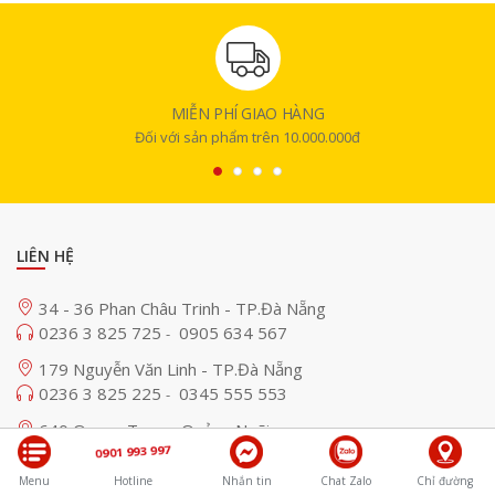
MIỄN PHÍ GIAO HÀNG
Đối với sản phẩm trên 10.000.000đ
LIÊN HỆ
34 - 36 Phan Châu Trinh - TP.Đà Nẵng
0236 3 825 725
0905 634 567
-
179 Nguyễn Văn Linh - TP.Đà Nẵng
0236 3 825 225
0345 555 553
-
640 Quang Trung, Quảng Ngãi
0901 993 997
0235 3 825 725
0818 825 725
-
Menu
Hotline
Nhắn tin
Chat Zalo
Chỉ đường