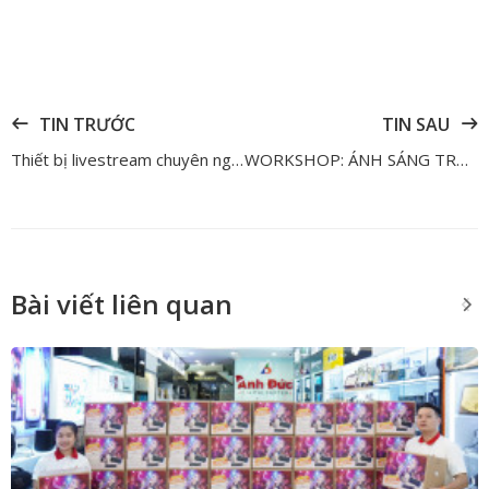
TIN TRƯỚC
TIN SAU
Thiết bị livestream chuyên nghiệp: Ưu điểm vượt trội so với thiết bị cơ bản
WORKSHOP: ÁNH SÁNG TRONG NHIẾP ẢNH & BỐ CỤC CƠ BẢN VỚI CONTENT CREATOR HÀ NẮNG
Bài viết liên quan