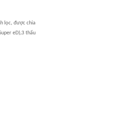
h lọc, được chia
Super eD),3 thấu