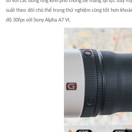
so với các dòng ống kính phổ thông để mang lại lực đẩy mạ
suất theo dõi chủ thể trong thử nghiệm cũng tốt hơn khoản
độ 30fps với Sony Alpha A7 VI.