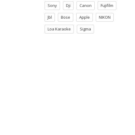
Sony
Dji
Canon
Fujifilm
Jbl
Bose
Apple
NIKON
Loa Karaoke
Sigma