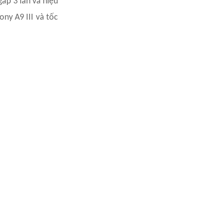
ấp 3 lần và hiệu
ny A9 III và tốc