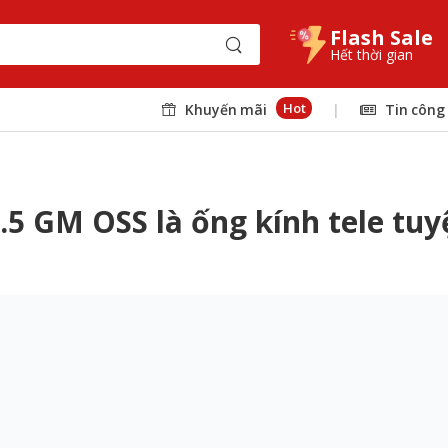
Flash Sale
Hết thời gian
Hot
Khuyến mãi
|
Tin công
5 GM OSS là ống kính tele tuy