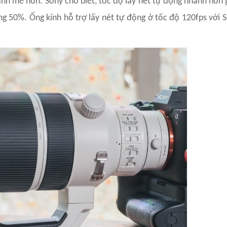
nh mẽ hơn. Sony cho biết, tốc độ lấy nét tự động nhanh hơn g
g 50%. Ống kính hỗ trợ lấy nét tự động ở tốc độ 120fps với So