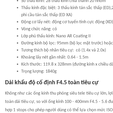
Số thấu kính: 28 thấu kính chia thành 20 nhóm
Thấu kính đặc biệt: 3 thấu kính tán sắc thấp (ED),
phi cầu tán sắc thấp (ED XA)
Động cơ lấy nét: động cơ tuyến tính cực động (XD)
Vòng chức năng: có
Lớp phủ thấu kính: Nano AR Coating II
Đường kính bộ lọc: 95mm (bộ lọc mặt trước) hoặc
Tương thích bộ nhân tiêu cự: có (1.4x và 2.0x)
Khoảng lấy nét gần nhất: 0.64 - 1.5m
Kích thước: 119.8 x 328mm (đường kính x chiều dà
Trọng lượng: 1840g
Dải khẩu độ cố định F4.5 toàn tiêu cự
Không như các ống kính thu phóng siêu tele tiêu cự lớn, lợ
toàn dải tiêu cự, so với ống kính 100 - 400mm F4.5 - 5.6
hợp 1 stops cho phép người dùng có thể lựa chọn mức ISO 