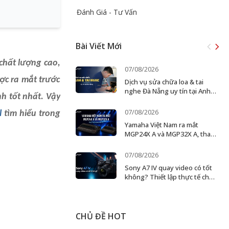
Đánh Giá - Tư Vấn
Bài Viết Mới
chất lượng cao,
07/08/2026
ợc ra mắt trước
Dịch vụ sửa chữa loa & tai
nghe Đà Nẵng uy tín tại Anh
h tốt nhất. Vậy
Đức Digital
07/08/2026
l
tìm hiểu trong
Yamaha Việt Nam ra mắt
MGP24X A và MGP32X A, thay
thế dòng MGP cũ
07/08/2026
Sony A7 IV quay video có tốt
không? Thiết lập thực tế cho
creator và ekip nhỏ
CHỦ ĐỀ HOT