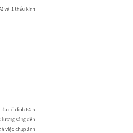
A) và 1 thấu kính
 đa cố định F4.5
c lượng sáng đến
cả việc chụp ảnh