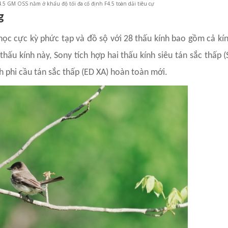
.5 GM OSS nằm ở khẩu độ tối đa cố định F4.5 toàn dải tiêu cự
g
ọc cực kỳ phức tạp và đồ sộ với 28 thấu kính bao gồm cả kín
hấu kính này, Sony tích hợp hai thấu kính siêu tán sắc thấp (
ính phi cầu tán sắc thấp (ED XA) hoàn toàn mới.