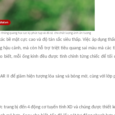
thống quang học cực kỳ phức tạp và đồ sộ cho chất lượng ảnh ấn tượng
 xác bề mặt cực cao và độ tán sắc siêu thấp. Việc áp dụng thấ
ng hậu cảnh, mà còn hỗ trợ triệt tiêu quang sai màu mà các t
 biết, mỗi ống kính đều được tinh chỉnh từng chiếc để tối
R II để giảm hiện tượng lóa sáng và bóng mờ, cùng với lớp p
c trang bị đến 4 động cơ tuyến tính XD và chúng được thiết 