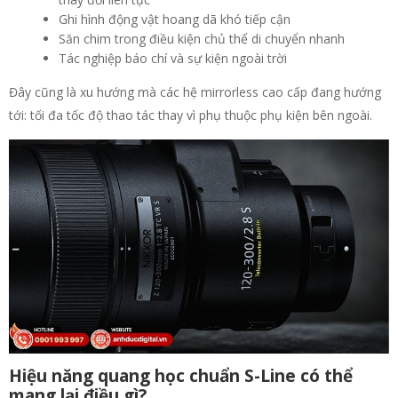
Ghi hình động vật hoang dã khó tiếp cận
Săn chim trong điều kiện chủ thể di chuyển nhanh
Tác nghiệp báo chí và sự kiện ngoài trời
Đây cũng là xu hướng mà các hệ mirrorless cao cấp đang hướng
tới: tối đa tốc độ thao tác thay vì phụ thuộc phụ kiện bên ngoài.
Hiệu năng quang học chuẩn S-Line có thể
mang lại điều gì?