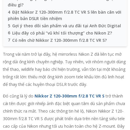
điều gì?
4
Đặt Nikkor Z 120-300mm f/2.8 TC VR S lên bàn cân với
phiên bản DSLR tiền nhiệm
5
Gợi ý theo dõi sản phẩm và ưu đãi tại Anh Đức Digital
6
Liệu đây có phải “vũ khí tối thượng” cho Nikon Z?
7
Có nên chờ Nikkor Z 120-300mm f/2.8 TC VR S?
Trong vài năm trở lại đây, hệ mirrorless Nikon Z đã liên tục mở
rộng dải ống kính chuyên nghiệp. Tuy nhiên, với nhóm người dùng
thể thao, wildlife hay báo chí hiện trường, vẫn tồn tại một khoảng
trống rất lớn: thiếu một ống kính zoom tele khẩu lớn đủ linh hoạt
để thay thế các huyền thoại DSLR trước đây.
Đó cũng là lý do
Nikkor Z 120-300mm f/2.8 TC VR S
trở thành
cái tên được giới nhiếp ảnh đặc biệt quan tâm dù sản phẩm chưa
chính thức ra mắt. Theo các thông tin hé lộ, Nikon Nikkor Z 120-
300mm f/2.8 TC VR S được phát triển dựa trên nền tảng siêu tele
cao cấp của Nikon nhưng tối ưu hoàn toàn cho hệ Z-mount. Đây