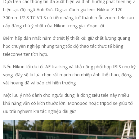
Dựa trên các thông tin đã xuất hiện và định hướng phát triển hệ Z
hiện tại, đội ngũ Anh Đức Digital đánh giá lens Nikkor Z 120-
300mm f/2.8 TC VR S có tiềm năng trở thành mẫu zoom tele cao
cấp đáng chú ý nhất của Nikon trong giai đoạn tới.
Điểm hấp dẫn nhất nằm ở triết lý thiết kế: giữ chất lượng quang
học chuyên nghiệp nhưng tăng tốc độ thao tác thực tế bằng
teleconverter tích hợp.
Nếu Nikon tối ưu tốt AF tracking và khả năng phối hợp IBIS như kỳ
vọng, đây sẽ là lựa chọn rất mạnh cho nhiếp ảnh thể thao, động
vật hoang dã và báo chí hiện trường.
Một lưu ý nhỏ dành cho người dùng là dòng siêu tele này nhiều
khả năng vẫn có kích thước lớn. Monopod hoặc tripod sẽ giúp tối
ưu trải nghiệm khi tác nghiệp dài giờ.