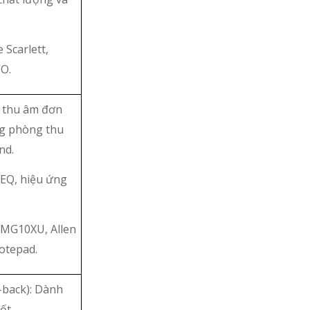
 Scarlett,
O.
i thu âm đơn
ong phòng thu
nd.
 EQ, hiệu ứng
 MG10XU, Allen
otepad.
-back): Dành
ốt.