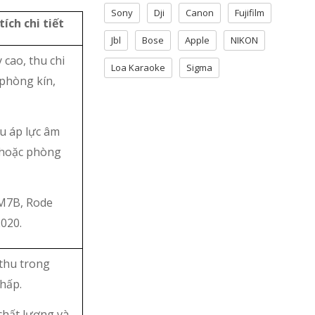
Sony
Dji
Canon
Fujifilm
ích chi tiết
Jbl
Bose
Apple
NIKON
 cao, thu chi
Loa Karaoke
Sigma
 phòng kín,
ịu áp lực âm
 hoặc phòng
SM7B, Rode
020.
thu trong
thấp.
chất lượng và