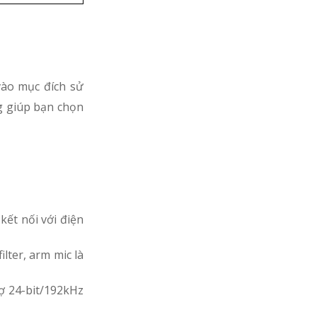
vào mục đích sử
g giúp bạn chọn
kết nối với điện
lter, arm mic là
rợ 24-bit/192kHz