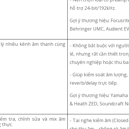
hỗ trợ 24-bit/192kHz.
Gợi ý thương hiệu: Focusrite
Behringer UMC, Audient EV
 lý nhiều kênh âm thanh cùng
- Không bắt buộc với ngườ
lẻ, nhưng rất cần thiết tr
chuyên nghiệp hoặc thu ba
- Giúp kiểm soát âm lượng,
reverb/delay trực tiếp.
Gợi ý thương hiệu: Yamaha
& Heath ZED, Soundcraft N
ểm tra, chỉnh sửa và mix âm
- Tai nghe kiểm âm (Closed
 thực.
cho thu âm – chống rò âm t