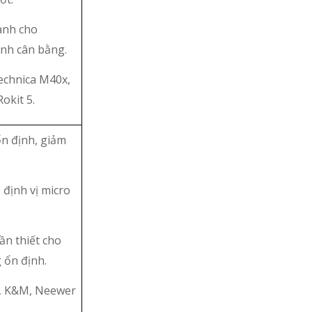
ành cho
anh cân bằng.
echnica M40x,
okit 5.
ổn định, giảm
 định vị micro
ần thiết cho
 ổn định.
i, K&M, Neewer