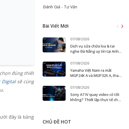
Đánh Giá - Tư Vấn
Bài Viết Mới
07/08/2026
Dịch vụ sửa chữa loa & tai
nghe Đà Nẵng uy tín tại Anh
Đức Digital
07/08/2026
Yamaha Việt Nam ra mắt
 chọn đúng thiết
MGP24X A và MGP32X A, thay
thế dòng MGP cũ
Digital
sẽ cùng
07/08/2026
ầu.
Sony A7 IV quay video có tốt
không? Thiết lập thực tế cho
creator và ekip nhỏ
ưới đây là bảng
CHỦ ĐỀ HOT