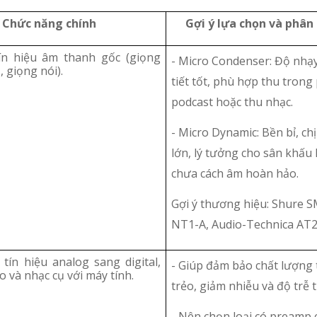
Chức năng chính
Gợi ý lựa chọn và phân t
ín hiệu âm thanh gốc (giọng
- Micro Condenser: Độ nhạy
, giọng nói).
tiết tốt, phù hợp thu trong
podcast hoặc thu nhạc.
- Micro Dynamic: Bền bỉ, ch
lớn, lý tưởng cho sân khấu
chưa cách âm hoàn hảo.
Gợi ý thương hiệu: Shure 
NT1-A, Audio-Technica AT2
tín hiệu analog sang digital,
- Giúp đảm bảo chất lượng 
o và nhạc cụ với máy tính.
trẻo, giảm nhiễu và độ trễ 
- Nên chọn loại có preamp 