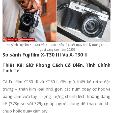
So sánh Fujifilm X-T30 III và X-T30 II – đâu là chiếc máy ảnh lý tưởng cho
người sáng tạo năm 2025?
So sánh Fujifilm X-T30 III Và X-T30 II
Thiết Kế: Giữ Phong Cách Cổ Điển, Tinh Chỉnh
Tinh Tế
Cả Fujifilm XT30 III và XT30 II đều giữ thiết kế retro đặc
trưng – thân kim loại nhỏ gọn, các núm xoay cơ học và
báng cầm vừa tay. Trọng lượng chênh lệch không đáng
kể (378g so với 329g),giúp người dùng dễ thao tác khi
chụp hoặc quay cầm tay.