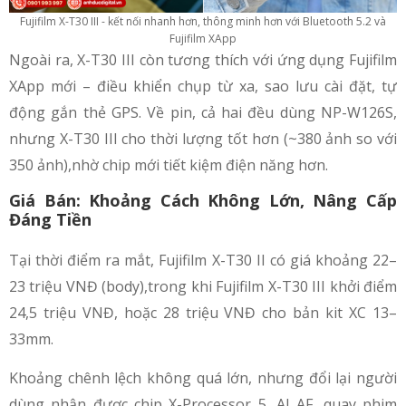
Fujifilm X-T30 III - kết nối nhanh hơn, thông minh hơn với Bluetooth 5.2 và
Fujifilm XApp
Ngoài ra, X-T30 III còn tương thích với ứng dụng Fujifilm
XApp mới – điều khiển chụp từ xa, sao lưu cài đặt, tự
động gắn thẻ GPS. Về pin, cả hai đều dùng NP-W126S,
nhưng X-T30 III cho thời lượng tốt hơn (~380 ảnh so với
350 ảnh),nhờ chip mới tiết kiệm điện năng hơn.
Giá Bán: Khoảng Cách Không Lớn, Nâng Cấp
Đáng Tiền
Tại thời điểm ra mắt, Fujifilm X-T30 II có giá khoảng 22–
23 triệu VNĐ (body),trong khi Fujifilm X-T30 III khởi điểm
24,5 triệu VNĐ, hoặc 28 triệu VNĐ cho bản kit XC 13–
33mm.
Khoảng chênh lệch không quá lớn, nhưng đổi lại người
dùng nhận được chip X-Processor 5, AI AF, quay phim