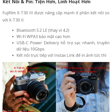
Kết Nối & Pin: Tiện Hơn, Linh Hoạt Hơn
Fujifilm X-T30 III được nâng cấp mạnh ở phần kết nối so
với X-T30 II:
Bluetooth 5.2 LE (thay vì 4.2)
Wi-Fi WPA3 bảo mật cao hơn
USB-C Power Delivery hỗ trợ sạc nhanh, truyền
dữ liệu 10Gbps
Kết nối trực tiếp với Instax Link để in ảnh tức thì