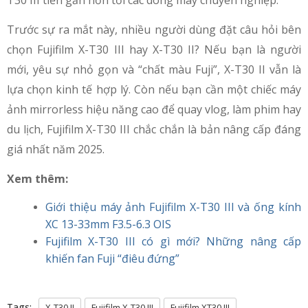
T30 III tiến gần hơn tới các dòng máy chuyên nghiệp.
Trước sự ra mắt này, nhiều người dùng đặt câu hỏi bên
chọn Fujifilm X-T30 III hay X-T30 II? Nếu bạn là người
mới, yêu sự nhỏ gọn và “chất màu Fuji”, X-T30 II vẫn là
lựa chọn kinh tế hợp lý. Còn nếu bạn cần một chiếc máy
ảnh mirrorless hiệu năng cao để quay vlog, làm phim hay
du lịch, Fujifilm X-T30 III chắc chắn là bản nâng cấp đáng
giá nhất năm 2025.
Xem thêm:
Giới thiệu máy ảnh Fujifilm X-T30 III và ống kính
XC 13-33mm F3.5-6.3 OIS
Fujifilm X-T30 III có gì mới? Những nâng cấp
khiến fan Fuji “điêu đứng”
Tags:
X-T30 II
Fujifilm X-T30 III
Fujifilm XT30 III