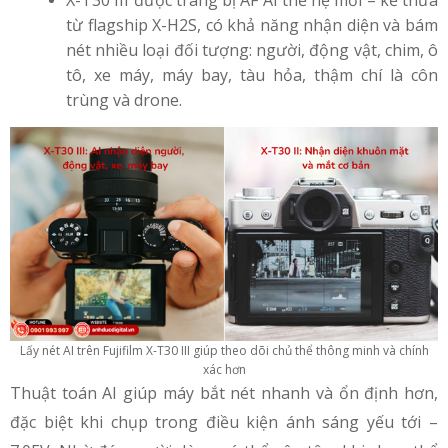
X-T30 III được trang bị AF AI thế hệ mới – kế thừa
từ flagship X-H2S, có khả năng nhận diện và bám
nét nhiều loại đối tượng: người, động vật, chim, ô
tô, xe máy, máy bay, tàu hỏa, thậm chí là côn
trùng và drone.
Lấy nét AI trên Fujifilm X-T30 III giúp theo dõi chủ thể thông minh và chính
xác hơn
Thuật toán AI giúp máy bắt nét nhanh và ổn định hơn,
đặc biệt khi chụp trong điều kiện ánh sáng yếu tới –