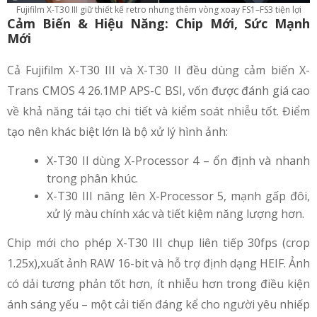
Fujifilm X-T30 III giữ thiết kế retro nhưng thêm vòng xoay FS1–FS3 tiện lợi
Cảm Biến & Hiệu Năng: Chip Mới, Sức Mạnh
Mới
Cả Fujifilm X-T30 III và X-T30 II đều dùng cảm biến X-
Trans CMOS 4 26.1MP APS-C BSI, vốn được đánh giá cao
về khả năng tái tạo chi tiết và kiểm soát nhiễu tốt. Điểm
tạo nên khác biệt lớn là bộ xử lý hình ảnh:
X-T30 II dùng X-Processor 4 – ổn định và nhanh
trong phân khúc.
X-T30 III nâng lên X-Processor 5, mạnh gấp đôi,
xử lý màu chính xác và tiết kiệm năng lượng hơn.
Chip mới cho phép X-T30 III chụp liên tiếp 30fps (crop
1.25x),xuất ảnh RAW 16-bit và hỗ trợ định dạng HEIF. Ảnh
có dải tương phản tốt hơn, ít nhiễu hơn trong điều kiện
ánh sáng yếu – một cải tiến đáng kể cho người yêu nhiếp