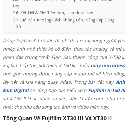
Hơn
2.6
Kết Nối & Pin: Tiện Hơn, Linh Hoạt Hơn
2.7
Giá Bán: Khoảng Cách Không Lớn, Nâng Cấp Đáng
Tiền
Dòng Fujifilm X-T từ lâu đã ghi dấu trong lòng người yêu
nhiếp ảnh nhờ thiết kế cổ điển, thao tác analog và màu
phim đặc trưng “chất Fuji”. Sau thành công của X-T30 II,
Fujifilm tiếp tục giới thiệu X-T30 III – mẫu
máy mirrorless
nhỏ gọn nhưng được nâng cấp mạnh mẽ về hiệu năng,
lấy nét và khả năng quay video. Trong bài viết này,
Anh
Đức Digital
sẽ cùng bạn tìm hiểu xem
Fujifilm X-T30 III
và X-T30 II khác nhau ra sao, đâu là lựa chọn phù hợp
nhất cho nhu cầu sáng tạo ảnh và video hiện nay.
Tổng Quan Về Fujifilm XT30 III Và XT30 II