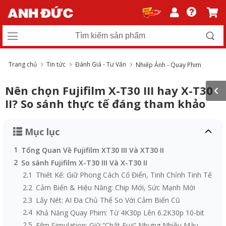
Trang chủ
Tin tức
Đánh Giá - Tư Vấn
Nhiếp Ảnh - Quay Phim
Nên chọn Fujifilm X-T30 III hay X-T30
II? So sánh thực tế đáng tham khảo
Mục lục
1
Tổng Quan Về Fujifilm XT30 III Và XT30 II
2
So sánh Fujifilm X-T30 III Và X-T30 II
2.1
Thiết Kế: Giữ Phong Cách Cổ Điển, Tinh Chỉnh Tinh Tế
2.2
Cảm Biến & Hiệu Năng: Chip Mới, Sức Mạnh Mới
2.3
Lấy Nét: AI Đa Chủ Thể So Với Cảm Biến Cũ
2.4
Khả Năng Quay Phim: Từ 4K30p Lên 6.2K30p 10-bit
2.5
Film Simulation: Giữ “Chất Fuji” Nhưng Nhiều Màu