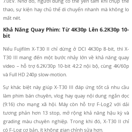
7.0EV. Nhờ đó, người dùng có thể yên tâm khi chụp thể
thao, sự kiện hay chủ thể di chuyển nhanh mà không lo
mất nét.
Khả Năng Quay Phim: Từ 4K30p Lên 6.2K30p 10-
bit
Nếu Fujifilm X-T30 II chỉ dừng ở DCI 4K30p 8-bit, thì X-
T30 III mang đến một bước nhảy lớn về khả năng quay
video – hỗ trợ 6.2K/30p 10-bit 4:2:2 nội bộ, cùng 4K/60p
và Full HD 240p slow-motion.
Sự khác biệt này giúp X-T30 III đáp ứng tốt cả nhu cầu
làm phim bán chuyên, vlog hay quay nội dung ngắn dọc
(9:16) cho mạng xã hội. Máy còn hỗ trợ F-Log2 với dải
tương phản hơn 13 stop, mở rộng khả năng hậu kỳ và
grading màu chuyên nghiệp. Trong khi đó, X-T30 II chỉ
có F-Log cơ bản, ít không gian chỉnh sửa hơn.