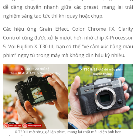
dễ dàng chuyển nhanh giữa các preset, mang lại trải
nghiệm sáng tạo tức thì khi quay hoặc chụp.
Các hiệu ứng Grain Effect, Color Chrome FX, Clarity
Control cũng được xử lý mượt hơn nhờ chip X-Processor
5. Với Fujifilm X-T30 III, bạn có thể “vẽ cảm xúc bằng màu
phim” ngay từ trong máy mà không cần hậu kỳ nhiều.
X-T30 III mở rộng giả lập phim, mang lại chất màu điện ảnh hơn