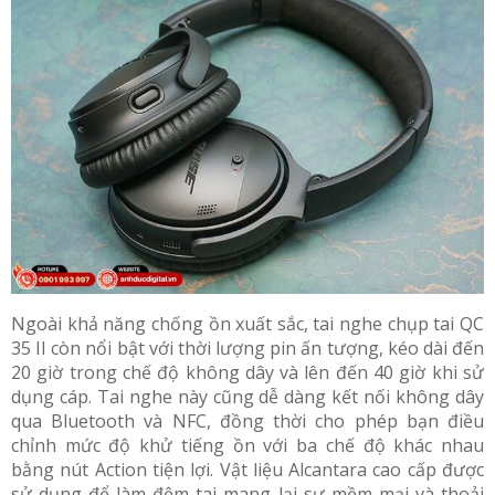
Ngoài khả năng chống ồn xuất sắc, tai nghe chụp tai QC
35 II còn nổi bật với thời lượng pin ấn tượng, kéo dài đến
20 giờ trong chế độ không dây và lên đến 40 giờ khi sử
dụng cáp. Tai nghe này cũng dễ dàng kết nối không dây
qua Bluetooth và NFC, đồng thời cho phép bạn điều
chỉnh mức độ khử tiếng ồn với ba chế độ khác nhau
bằng nút Action tiện lợi. Vật liệu Alcantara cao cấp được
sử dụng để làm đệm tai mang lại sự mềm mại và thoải