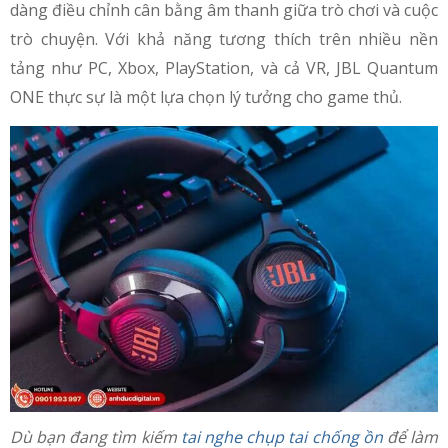
dàng điều chỉnh cân bằng âm thanh giữa trò chơi và cuộc
trò chuyện. Với khả năng tương thích trên nhiều nền
tảng như PC, Xbox, PlayStation, và cả VR, JBL Quantum
ONE thực sự là một lựa chọn lý tưởng cho game thủ.
Dù bạn đang tìm kiếm
tai nghe chụp tai chống ồn
để làm