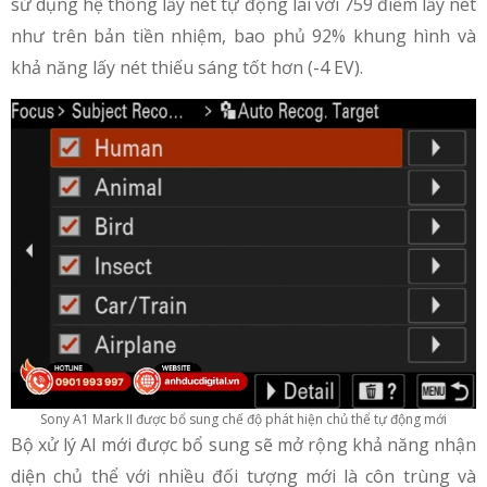
sử dụng hệ thống lấy nét tự động lai với 759 điểm lấy nét
như trên bản tiền nhiệm, bao phủ 92% khung hình và
khả năng lấy nét thiếu sáng tốt hơn (-4 EV).
Sony A1 Mark II được bổ sung chế độ phát hiện chủ thể tự động mới
Bộ xử lý AI mới được bổ sung sẽ mở rộng khả năng nhận
diện chủ thể với nhiều đối tượng mới là côn trùng và