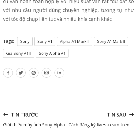
cũ vẫn hoàn toàn hợp lý với hiệu suất vẫn rất "dư dả" so
với nhu cầu người dùng chuyên nghiệp, tương tự như
với tốc độ chụp liên tục và nhiều khía cạnh khác.
Tags:
Sony
Sony A1
Alpha A1 Mark II
Sony A1 Mark II
Giá Sony A1 II
Sony Alpha A1
TIN TRƯỚC
TIN SAU
Giới thiệu máy ảnh Sony Alpha A1 Mark II và ống kính Sony FE 28-70mm F2 GM
Cách đăng ký livestream trên Shopee cho người mới bắt đầu