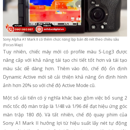
Sony Alpha A1 Mark II có thêm chức năng lập bản đồ nét theo chiều sâu
(Focus Map)
Tuy nhiên, chiếc máy mới có profile màu S-Log3 được
nâng cấp với khả năng tái tạo chi tiết tốt hơn và tái tạo
màu sắc dễ dàng hơn. Thêm vào đó, chế độ ổn định
Dynamic Active mới sẽ cải thiện khả năng ổn định hình
ảnh hơn 20% so với chế độ Active Mode cũ.
Một số cải tiến có ý nghĩa khác bao gồm việc bổ sung 2
mốc tốc độ màn trập là 1/48 và 1/96 để đạt hiệu ứng góc
màn trập 180 độ. Và tất nhiên, chế độ quay phim của
Sony A1 Mark II hưởng lợi từ hiệu suất lấy nét tự động