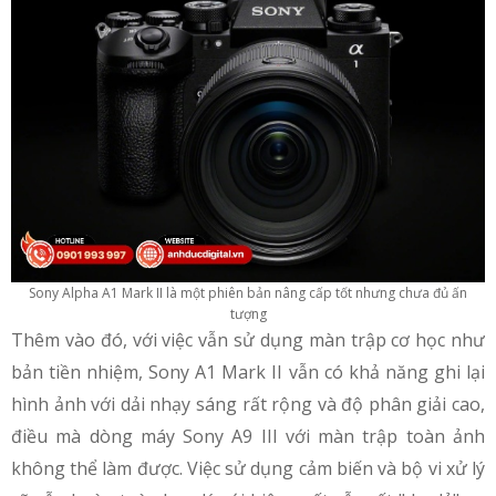
Sony Alpha A1 Mark II là một phiên bản nâng cấp tốt nhưng chưa đủ ấn
tượng
Thêm vào đó, với việc vẫn sử dụng màn trập cơ học như
bản tiền nhiệm, Sony A1 Mark II vẫn có khả năng ghi lại
hình ảnh với dải nhạy sáng rất rộng và độ phân giải cao,
điều mà dòng máy Sony A9 III với màn trập toàn ảnh
không thể làm được. Việc sử dụng cảm biến và bộ vi xử lý