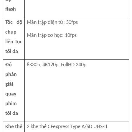
flash
Tốc độ
Màn trập điện tử: 30fps
chụp
Màn trập cơ học: 10fps
liên tục
tối đa
Độ
8K30p, 4K120p, FullHD 240p
phân
giải
quay
phim
tối đa
Khe thẻ
2 khe thẻ CFexpress Type A/SD UHS-II