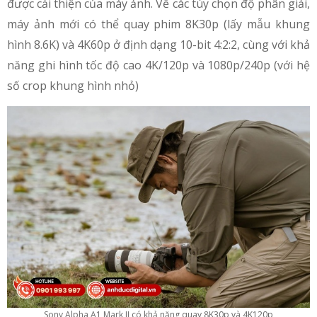
được cải thiện của máy ảnh. Về các tùy chọn độ phân giải,
máy ảnh mới có thể quay phim 8K30p (lấy mẫu khung
hình 8.6K) và 4K60p ở định dạng 10-bit 4:2:2, cùng với khả
năng ghi hình tốc độ cao 4K/120p và 1080p/240p (với hệ
số crop khung hình nhỏ)
Sony Alpha A1 Mark II có khả năng quay 8K30p và 4K120p