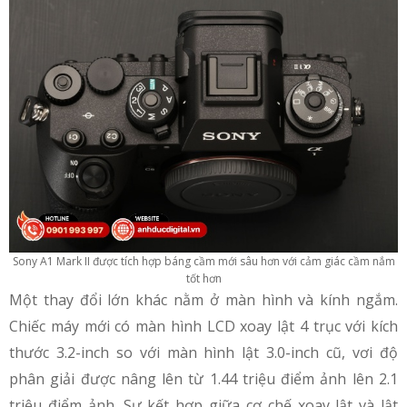
Sony A1 Mark II được tích hợp báng cầm mới sâu hơn với cảm giác cầm nắm
tốt hơn
Một thay đổi lớn khác nằm ở màn hình và kính ngắm.
Chiếc máy mới có màn hình LCD xoay lật 4 trục với kích
thước 3.2-inch so với màn hình lật 3.0-inch cũ, vơi độ
phân giải được nâng lên từ 1.44 triệu điểm ảnh lên 2.1
triệu điểm ảnh. Sự kết hợp giữa cơ chế xoay lật và lật