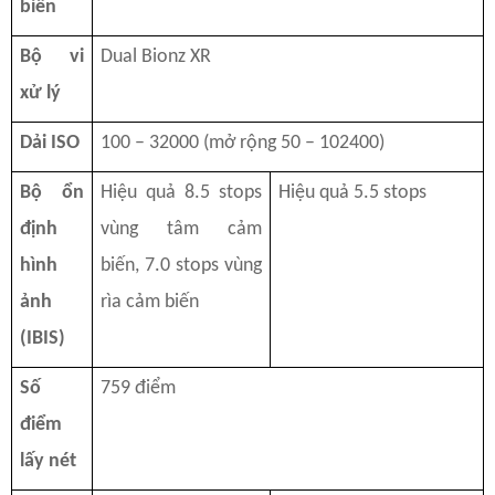
biến
Bộ vi
Dual Bionz XR
xử lý
Dải ISO
100 – 32000 (mở rộng 50 – 102400)
Bộ ổn
Hiệu quả 8.5 stops
Hiệu quả 5.5 stops
định
vùng tâm cảm
hình
biến, 7.0 stops vùng
ảnh
rìa cảm biến
(IBIS)
Số
759 điểm
điểm
lấy nét