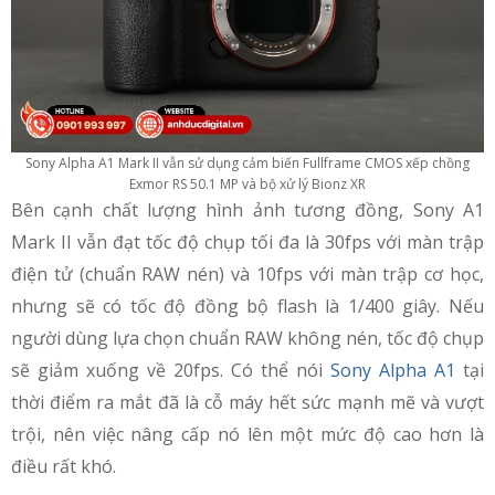
Sony Alpha A1 Mark II vẫn sử dụng cảm biến Fullframe CMOS xếp chồng
Exmor RS 50.1 MP và bộ xử lý Bionz XR
Bên cạnh chất lượng hình ảnh tương đồng, Sony A1
Mark II vẫn đạt tốc độ chụp tối đa là 30fps với màn trập
điện tử (chuẩn RAW nén) và 10fps với màn trập cơ học,
nhưng sẽ có tốc độ đồng bộ flash là 1/400 giây. Nếu
người dùng lựa chọn chuẩn RAW không nén, tốc độ chụp
sẽ giảm xuống về 20fps. Có thể nói
Sony Alpha A1
tại
thời điểm ra mắt đã là cỗ máy hết sức mạnh mẽ và vượt
trội, nên việc nâng cấp nó lên một mức độ cao hơn là
điều rất khó.