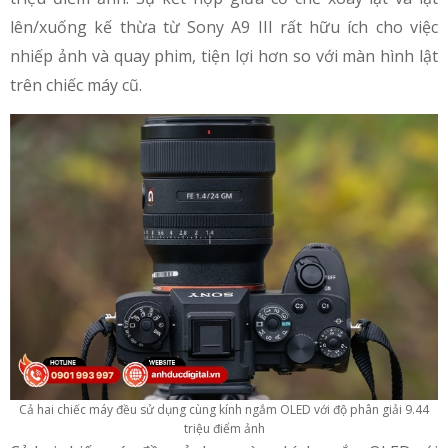
lên/xuống kế thừa từ Sony A9 III rất hữu ích cho việc
nhiếp ảnh và quay phim, tiện lợi hơn so với màn hình lật
trên chiếc máy cũ.
Cả hai chiếc máy đều sử dụng cùng kính ngắm OLED với độ phân giải 9.44
triệu điểm ảnh