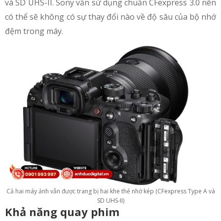
và SD UHS-II. Sony vẫn sử dụng chuẩn CFexpress 3.0 nên
có thể sẽ không có sự thay đổi nào về độ sâu của bộ nhớ
đệm trong máy.
Cả hai máy ảnh vẫn được trang bị hai khe thẻ nhớ kép (CFexpress Type A và
SD UHS-II)
Khả năng quay phim