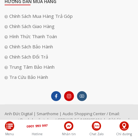
HƯỚNG DẪN MUA HÀNG
Chính Sách Mua Hàng Trả Góp
Chính Sách Giao Hàng
Hình Thức Thanh Toán
Chính Sách Bảo Hành
Chính Sách Đổi Trả
Trung Tâm Bảo Hành
Tra Cứu Bảo Hành
Anh Đức Digital | Smarthome | Audio Shopping Center / Email:
support@anhducdigital.vn
/ GPDKKD Số 0400125194 do Sở kế hoạch
0901 993 997
đầu tư TP Đà Nẵng cấp ngày 22/4/1996
Menu
Hotline
Nhắn tin
Chat Zalo
Chỉ đường