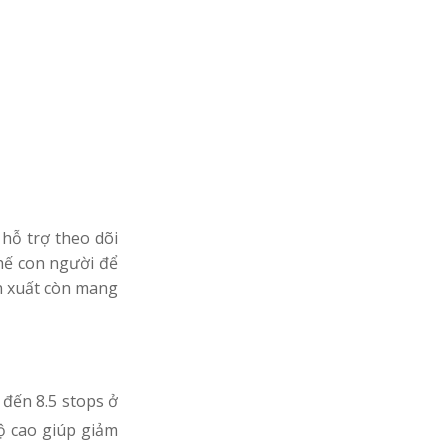
 hỗ trợ theo dõi
thế con người để
n xuất còn mang
 đến 8.5 stops ở
độ cao giúp giảm