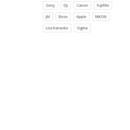
Sony
Dji
Canon
Fujifilm
Jbl
Bose
Apple
NIKON
Loa Karaoke
Sigma