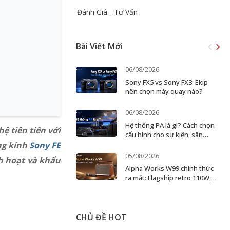
Đánh Giá - Tư Vấn
Bài Viết Mới
06/08/2026
Sony FX5 vs Sony FX3: Ekip
nên chọn máy quay nào?
06/08/2026
Hệ thống PA là gì? Cách chọn
 tiên tiên với
cấu hình cho sự kiện, sân
khấu và doanh nghiệp
ng kính
Sony FE
05/08/2026
h hoạt và khẩu
Alpha Works W99 chính thức
ra mắt: Flagship retro 110W,
karaoke 2 micro
CHỦ ĐỀ HOT