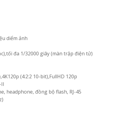
riệu diểm ảnh
c),tối đa 1/32000 giây (màn trập điện tử)
),4K120p (4:2:2 10-bit),FullHD 120p
II
e, headphone, đồng bộ flash, RJ-45
z)