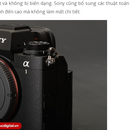
t và không bị biến dạng. Sony cũng bổ sung các thuật toán
nh đến cao mà không làm mất chi tiết.