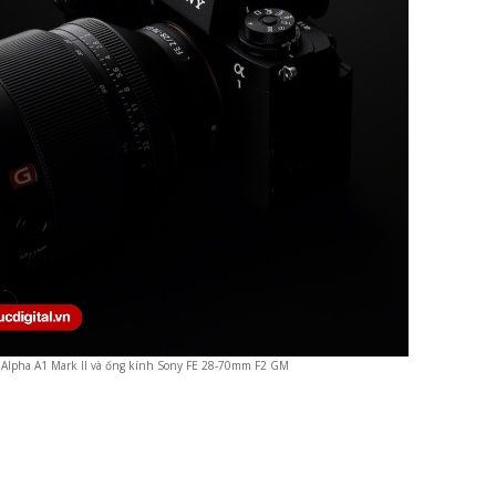
 Alpha A1 Mark II và ống kính Sony FE 28-70mm F2 GM