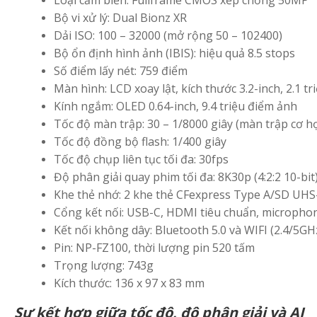
Loại cảm biến: Fullframe CMOS xếp chồng 50MP
Bộ vi xử lý: Dual Bionz XR
Dải ISO: 100 – 32000 (mở rộng 50 – 102400)
Bộ ổn định hình ảnh (IBIS): hiệu quả 8.5 stops
Số điểm lấy nét: 759 điểm
Màn hình: LCD xoay lật, kích thước 3.2-inch, 2.1 t
Kính ngắm: OLED 0.64-inch, 9.4 triệu điểm ảnh
Tốc độ màn trập: 30 – 1/8000 giây (màn trập cơ họ
Tốc độ đồng bộ flash: 1/400 giây
Tốc độ chụp liên tục tối đa: 30fps
Độ phân giải quay phim tối đa: 8K30p (4:2:2 10-bit
Khe thẻ nhớ: 2 khe thẻ CFexpress Type A/SD UHS-
Cổng kết nối: USB-C, HDMI tiêu chuẩn, microphon
Kết nối không dây: Bluetooth 5.0 và WIFI (2.4/5GH
Pin: NP-FZ100, thời lượng pin 520 tấm
Trọng lượng: 743g
Kích thước: 136 x 97 x 83 mm
Sự kết hợp giữa tốc độ, độ phân giải và AI