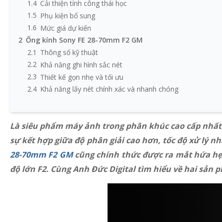
1.4
Cải thiện tính công thái học
1.5
Phụ kiện bổ sung
1.6
Mức giá dự kiến
2
Ống kính Sony FE 28-70mm F2 GM
2.1
Thông số kỹ thuật
2.2
Khả năng ghi hình sắc nét
2.3
Thiết kế gọn nhẹ và tối ưu
2.4
Khả năng lấy nét chính xác và nhanh chóng
2.5
Hỗ trợ công việc quay phim
2.6
Vận hành và điều khiển linh hoạt
Là siêu phẩm máy ảnh trong phân khúc cao cấp nhất
2.7
Mức giá và ngày ra mắt
sự kết hợp giữa độ phân giải cao hơn, tốc độ xử lý
28-70mm F2 GM
cũng chính thức được ra mắt hứa hẹn
độ lớn F2. Cùng Anh Đức Digital tìm hiểu về hai sản