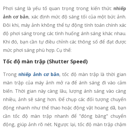
4.6
Chụp ảnh đen trắng
Phơi sáng là yếu tố quan trọng trong kiến thức
nhiếp
4.7
Luật cắt cúp trong nhiếp ảnh chân dung
ảnh cơ bản
, xác định mức độ sáng tối của một bức ảnh.
Đôi khi, máy ảnh không thể tự động tính toán chính xác
độ phơi sáng trong các tình huống ánh sáng khác nhau.
Khi đó, bạn cần tự điều chỉnh các thông số để đạt được
mức phơi sáng phù hợp. Cụ thể:
Tốc độ màn trập (Shutter Speed)
Trong
nhiếp ảnh cơ bản
, tốc độ màn trập là thời gian
màn trập của máy ảnh mở ra để ánh sáng đi vào cảm
biến. Thời gian này càng lâu, lượng ánh sáng vào càng
nhiều, ảnh sẽ sáng hơn. Để chụp các đối tượng chuyển
động nhanh như thể thao hoặc động vật hoang dã, bạn
cần tốc độ màn trập nhanh để "đóng băng" chuyển
động, giúp ảnh rõ nét. Ngược lại, tốc độ màn trập chậm