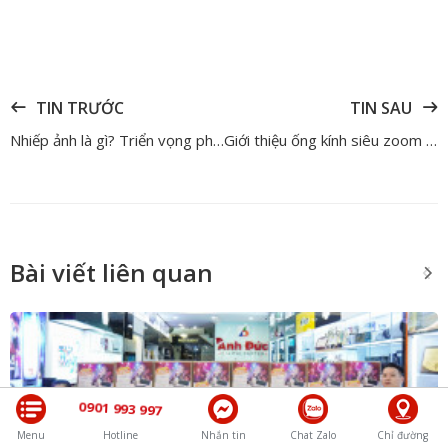
TIN TRƯỚC
TIN SAU
Nhiếp ảnh là gì? Triển vọng phát triển của nhiếp ảnh trong tương lai
Giới thiệu ống kính siêu zoom Tamron 28 – 300mm F4 – 7.1 Di III VC VXD
Bài viết liên quan
0901 993 997
Menu
Hotline
Nhắn tin
Chat Zalo
Chỉ đường