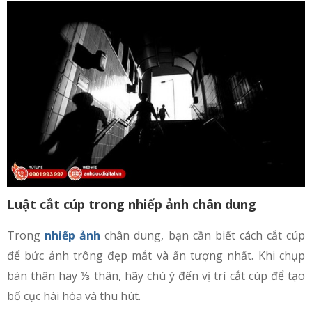
Luật cắt cúp trong nhiếp ảnh chân dung
Trong
nhiếp ảnh
chân dung, bạn cần biết cách cắt cúp
để bức ảnh trông đẹp mắt và ấn tượng nhất. Khi chụp
bán thân hay ⅓ thân, hãy chú ý đến vị trí cắt cúp để tạo
bố cục hài hòa và thu hút.