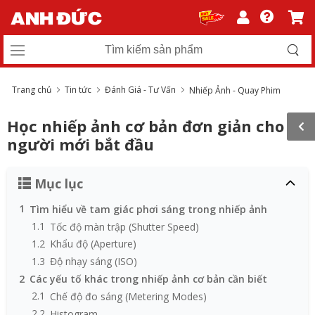
Trang chủ
Tin tức
Đánh Giá - Tư Vấn
Nhiếp Ảnh - Quay Phim
Học nhiếp ảnh cơ bản đơn giản cho
người mới bắt đầu
Mục lục
1
Tìm hiểu về tam giác phơi sáng trong nhiếp ảnh
1.1
Tốc độ màn trập (Shutter Speed)
1.2
Khẩu độ (Aperture)
1.3
Độ nhạy sáng (ISO)
2
Các yếu tố khác trong nhiếp ảnh cơ bản cần biết
2.1
Chế độ đo sáng (Metering Modes)
2.2
Histogram