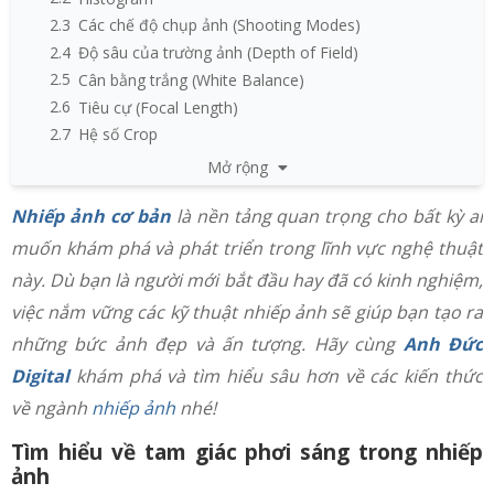
2.3
Các chế độ chụp ảnh (Shooting Modes)
2.4
Độ sâu của trường ảnh (Depth of Field)
2.5
Cân bằng trắng (White Balance)
2.6
Tiêu cự (Focal Length)
2.7
Hệ số Crop
2.8
Bộ lọc phân cực (Polarizing Filter)
Mở rộng
3
Tìm hiểu về bố cục trong nhiếp ảnh
Nhiếp ảnh cơ bản
là nền tảng quan trọng cho bất kỳ ai
3.1
Quy tắc bố cục nhiếp ảnh 1/3
3.2
Quy tắc tầm nhìn trọng tâm
muốn khám phá và phát triển trong lĩnh vực nghệ thuật
3.3
Quy tắc đường dẫn
này. Dù bạn là người mới bắt đầu hay đã có kinh nghiệm,
3.4
Quy tắc bố cục nhiếp ảnh Eye-lines
việc nắm vững các kỹ thuật nhiếp ảnh sẽ giúp bạn tạo ra
3.5
Quy tắc cân đối
những bức ảnh đẹp và ấn tượng. Hãy cùng
Anh Đức
4
Một số kỹ thuật nhiếp ảnh cơ bản cần nắm
Digital
khám phá và tìm hiểu sâu hơn về các kiến thức
4.1
Chụp ngược sáng
về ngành
nhiếp ảnh
nhé!
4.2
Chụp phơi sáng
4.3
Chụp Panning lia máy
Tìm hiểu về tam giác phơi sáng trong nhiếp
4.4
Chụp ảnh macro
ảnh
4.5
Chụp ảnh Panorama