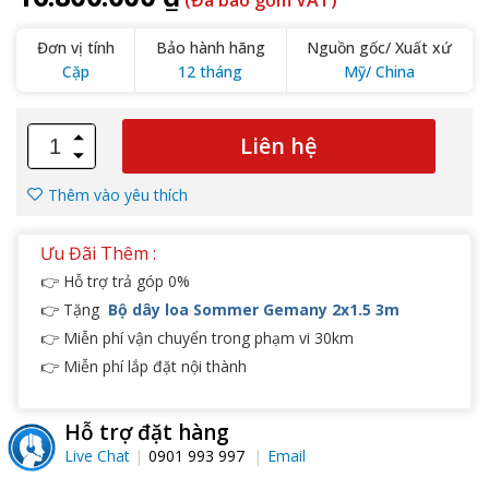
(Đã bao gồm VAT)
Đơn vị tính
Bảo hành hãng
Nguồn gốc/ Xuất xứ
Cặp
12 tháng
Mỹ/ China
Liên hệ
Thêm vào yêu thích
Ưu Đãi Thêm :
👉 Hỗ trợ trả góp 0%
👉 Tặng
Bộ dây loa Sommer Gemany 2x1.5 3m
👉 Miễn phí vận chuyển trong phạm vi 30km
👉 Miễn phí lắp đặt nội thành
Hỗ trợ đặt hàng
Live Chat
0901 993 997
Email