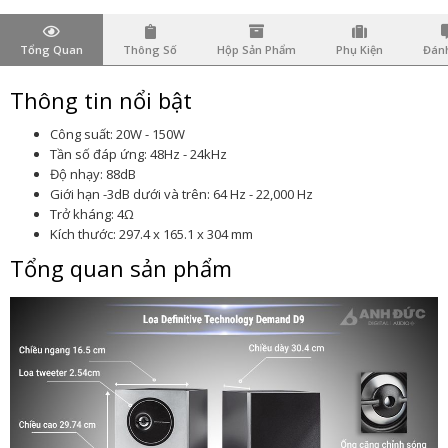
Tổng Quan
Thông Số
Hộp Sản Phẩm
Phụ Kiện
Đánh
Thông tin nổi bật
Công suất: 20W - 150W
Tần số đáp ứng: 48Hz - 24kHz
Độ nhạy: 88dB
Giới hạn -3dB dưới và trên: 64 Hz - 22,000 Hz
Trở kháng: 4Ω
Kích thước: 297.4 x 165.1 x 304 mm
Tổng quan sản phẩm