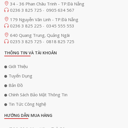
sách, trên bàn làm việc hoặc kệ trang trí mà không chiếm quá nhiều
34 - 36 Phan Châu Trinh - TP.Đà Nẵng
diện tích. Thiết kế nhỏ gọn này không chỉ tạo điểm nhấn cho không gian
0236 3 825 725
0905 634 567
-
sống của bạn mà còn mang lại sự tiện lợi trong việc di chuyển và sắp
xếp loa.
179 Nguyễn Văn Linh - TP.Đà Nẵng
0236 3 825 225
0345 555 553
-
640 Quang Trung, Quảng Ngãi
0235 3 825 725
0818 825 725
-
THÔNG TIN VÀ TÀI KHOẢN
Giới Thiệu
Tuyển Dụng
Bản Đồ
Kiểu dáng hiện đại và đường nét tinh tế của loa Demand D9 làm tăng
Chính Sách Bảo Mật Thông Tin
giá trị thẩm mỹ cho không gian sống của bạn. Không chỉ đáp ứng yêu
Tin Tức Công Nghệ
cầu về hiệu năng âm thanh cao cấp, loa còn trở thành một phần của
trang trí nội thất độc đáo. Bạn có thể tự hào trưng bày loa Demand D9
HƯỚNG DẪN MUA HÀNG
trong căn phòng của mình, vừa thưởng thức âm nhạc tuyệt vời, vừa tạo
điểm nhấn thú vị cho không gian sống.