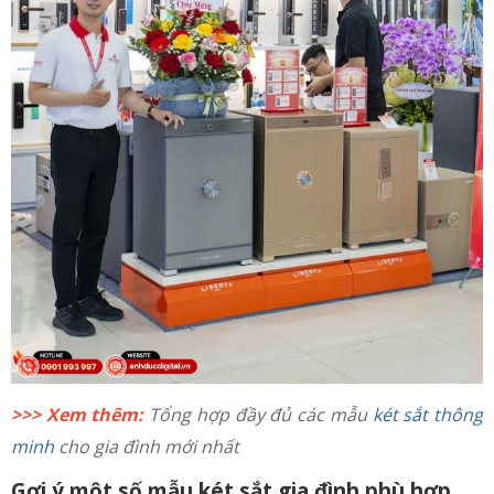
>>> Xem thêm:
Tổng hợp đầy đủ các mẫu
két sắt thông
minh
cho gia đình mới nhất
Gợi ý một số mẫu két sắt gia đình phù hợp