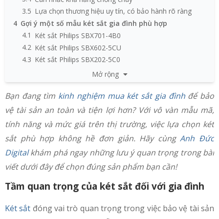
3.5
Lựa chọn thương hiệu uy tín, có bảo hành rõ ràng
4
Gợi ý một số mẫu két sắt gia đình phù hợp
4.1
Két sắt Philips SBX701-4B0
4.2
Két sắt Philips SBX602-5CU
4.3
Két sắt Philips SBX202-5C0
4.4
Két sắt chống cháy Philips SBX501-4C0
Mở rộng
4.5
Két sắt thông minh Liberty LB50S
Bạn đang tìm
kinh nghiệm mua két sắt gia đình
để bảo
4.6
Két sắt thông minh Liberty LB50PRO
vệ tài sản an toàn và tiện lợi hơn? Với vô vàn mẫu mã,
tính năng và mức giá trên thị trường, việc lựa chọn két
sắt phù hợp không hề đơn giản. Hãy cùng
Anh Đức
Digital
khám phá ngay những lưu ý quan trọng trong bài
viết dưới đây để chọn đúng sản phẩm bạn cần!
Tầm quan trọng của két sắt đối với gia đình
Két sắt
đóng vai trò quan trọng trong việc bảo vệ tài sản