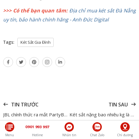
>>> Có thể bạn quan tâm:
Địa chỉ mua két sắt Đà Nẵng
uy tín, bảo hành chính hãng - Anh Đức Digital
Tags:
Két Sắt Gia Đình
TIN TRƯỚC
TIN SAU
JBL chính thức ra mắt PartyBox Stage 520 – dòng loa quẩy tiệc tùng ấn tượng nhất năm 2025
Két sắt nặng bao nhiêu kg là phù hợp? 4 mẫu két sắt phổ biến hiện nay
0901 993 997
Menu
Hotline
Nhắn tin
Chat Zalo
Chỉ đường