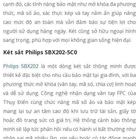
cạnh đó, các tính năng bảo mật như mở khóa đa phương
thức, mã số ảo, xác thực kép và tay nắm ẩn giúp nâng
cao mức độ an toàn mà vẫn đảm bảo sự tiện lợi cho
người sử dụng hàng ngày. Két cũng sở hữu ngoại hình
sang trọng, phù hợp với mọi không gian sống hiện đại.
Két sắt Philips SBX202-5C0
Philips SBX202
là một dòng két sắt thông minh được
thiết kế đặc biệt cho nhu cầu bảo mật tại gia đình, với ba
phương thức mở khóa (vân tay, mã số, chìa cơ) linh hoạt
và dễ sử dụng. Công nghệ nhận dạng vân tay FPC của
Thụy Điển cùng chức năng mã số ảo và bảo mật kép
mang lại sự an tâm cao độ khi lưu trữ tài sản, giấy tờ
hoặc đồ trang sức có giá trị. Hệ thống cảnh báo thông
minh sẽ lập tức phản hồi nếu có hành vi bất thường như
nhập sai mã nhiều lần, pin yếu hoặc có tác động mạnh