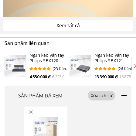
Xem tất cả
Sản phẩm liên quan
Ngăn kéo vân tay
Ngăn kéo vân tay
Philips SBX120
Philips SBX121
(23 Đánh
(26 Đánh
Giá)
Giá)
4.550.000 ₫
6.225.000
13.390.000 ₫
15.875.0
₫
₫
SẢN PHẨM ĐÃ XEM
Xóa lịch sử
×