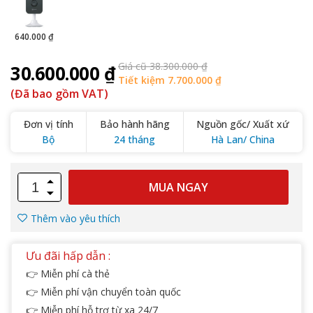
640.000 ₫
Giá cũ 38.300.000 ₫
30.600.000 ₫
Tiết kiệm 7.700.000 ₫
(Đã bao gồm VAT)
Đơn vị tính
Bảo hành hãng
Nguồn gốc/ Xuất xứ
Bộ
24 tháng
Hà Lan/ China
MUA NGAY
Thêm vào yêu thích
Ưu đãi hấp dẫn :
👉 Miễn phí cà thẻ
👉 Miễn phí vận chuyển toàn quốc
👉 Miễn phí hỗ trợ từ xa 24/7