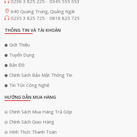
0236 3 825 225
0345 555 553
-
Mở khoá chìa cơ:
Sản phẩm két sắt SBX602 đi kèm với 2 chìa cơ
640 Quang Trung, Quảng Ngãi
vật lý để người dùng sử dụng trong trường hợp khẩn cấp.
0235 3 825 725
0818 825 725
-
THÔNG TIN VÀ TÀI KHOẢN
Giới Thiệu
Tuyển Dụng
Bản Đồ
Chính Sách Bảo Mật Thông Tin
Tin Tức Công Nghệ
HƯỚNG DẪN MUA HÀNG
Chính Sách Mua Hàng Trả Góp
Chính Sách Giao Hàng
Hình Thức Thanh Toán