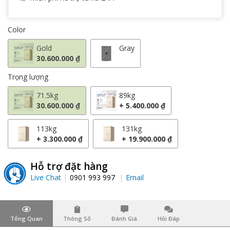
Color
Gold
Gray
30.600.000 ₫
Trọng lượng
71.5kg
89kg
30.600.000 ₫
+ 5.400.000 ₫
113kg
131kg
+ 3.300.000 ₫
+ 19.900.000 ₫
Hỗ trợ đặt hàng
Live Chat
0901 993 997
Email
Tổng Quan
Thông Số
Đánh Giá
Hỏi Đáp