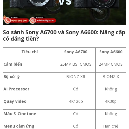
So sánh Sony A6700 và Sony A6600: Nâng cấp
có đáng tiền?
Tiêu chí
Sony A6700
Sony A6600
Cảm biến
26MP BSI CMOS
24MP CMOS
Bộ xử lý
BIONZ XR
BIONZ X
AI Processor
Có
Không
Quay video
4K120p
4K30p
Màu S-Cinetone
Có
Không
Menu cảm ứng
Có
Hạn chế