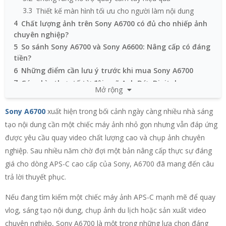
3.3
Thiết kế màn hình tối ưu cho người làm nội dung
4
Chất lượng ảnh trên Sony A6700 có đủ cho nhiếp ảnh
chuyên nghiệp?
5
So sánh Sony A6700 và Sony A6600: Nâng cấp có đáng
tiền?
6
Những điểm cần lưu ý trước khi mua Sony A6700
7
Góc nhìn thực tế từ đội ngũ Anh Đức Digital
Mở rộng
8
Có nên mua Sony A6700 trong năm 2026?
Sony A6700
xuất hiện trong bối cảnh ngày càng nhiều nhà sáng
tạo nội dung cần một chiếc máy ảnh nhỏ gọn nhưng vẫn đáp ứng
được yêu cầu quay video chất lượng cao và chụp ảnh chuyên
nghiệp. Sau nhiều năm chờ đợi một bản nâng cấp thực sự đáng
giá cho dòng APS-C cao cấp của Sony, A6700 đã mang đến câu
trả lời thuyết phục.
Nếu đang tìm kiếm một chiếc máy ảnh APS-C mạnh mẽ để quay
vlog, sáng tạo nội dung, chụp ảnh du lịch hoặc sản xuất video
chuyên nghiệp, Sony A6700 là một trong những lựa chọn đáng