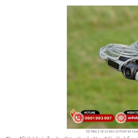
DJI Neo 2 về cơ bản có thiết kế tư