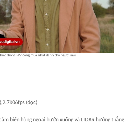
Chiếc drone FPV đáng mua nhất dành cho người mới
),2.7K06fps (dọc)
 cảm biến hồng ngoại hướn xuống và LIDAR hướng thẳng.