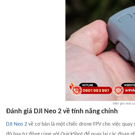
Viên pin mới củ
Đánh giá DJI Neo 2 về tính năng chính
DJI Neo 2
về cơ bản là một chiếc drone FPV cho việc quay s
độ bay tự động cùng với QuickShot để quay lại các đoạn ph