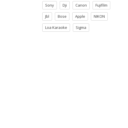
Sony
Dji
Canon
Fujifilm
Jbl
Bose
Apple
NIKON
Loa Karaoke
Sigma