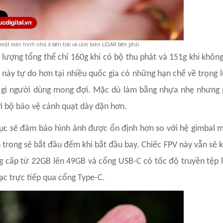
 một màn hình nhỏ ở bên trái và cảm biến LIDAR bên phải
ượng tổng thể chỉ 160g khi có bộ thu phát và 151g khi không
 này tự do hơn tại nhiều quốc gia có những hạn chế về trọng 
g gì người dùng mong đợi. Mặc dù làm bằng nhựa nhẹ nhưng 
i bộ bảo vệ cánh quạt dày dặn hơn.
ục sẽ đảm bảo hình ảnh được ổn định hơn so với hệ gimbal m
trong sẽ bắt đầu đếm khi bắt đầu bay. Chiếc FPV này vẫn sẽ 
g cấp từ 22GB lên 49GB và cổng USB-C có tốc độ truyền tệp
ạc trực tiếp qua cổng Type-C.