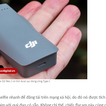
a DJI Neo 2 có thể được sạc bằng cổng Type-C
elfie nhanh để đăng tải trên mạng xã hội, do đó nó được tích
im với quỹ đạo có sẵn. Không chỉ thế, chiếc flycam này cũng 