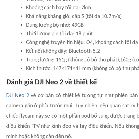
Khoảng cách bay tối đa: 7km
Khả năng kháng gió: cấp 5 (tối đa 10.7m/s)
Dung lượng bộ nhớ: 49GB
Thời lượng pin tối đa: 18 phút
Công nghệ truyền tín hiệu: O4, khoảng cách tối đ
Kết nối không dây: Bluetooth 5.2
Trọng lượng: 151g (không có bộ thu phát),160g (có
Kích thước: 147×171×41 mm (không có bộ thu phá
Đánh giá DJI Neo 2 về thiết kế
DJI Neo 2
về cơ bản có thiết kế tương tự như phiên bản 
camera gắn ở phía trước mũi. Tuy nhiên, nếu quan sát kỹ h
chiếc flycam này sẽ có một phần pod bổ sung được trang bị 
điều khiển FPV như kính đeo và tay điều khiển. Nếu không
minh hoặc không cần đến nó.