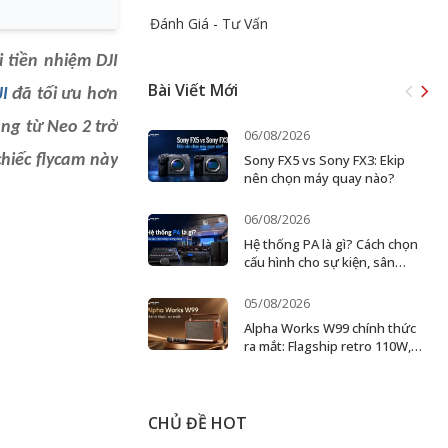
Đánh Giá - Tư Vấn
 tiền nhiệm DJI
Bài Viết Mới
JI
đã tối ưu hơn
ung từ Neo 2 trở
06/08/2026
hiếc flycam này
Sony FX5 vs Sony FX3: Ekip
nên chọn máy quay nào?
06/08/2026
Hệ thống PA là gì? Cách chọn
cấu hình cho sự kiện, sân
khấu và doanh nghiệp
05/08/2026
Alpha Works W99 chính thức
ra mắt: Flagship retro 110W,
karaoke 2 micro
CHỦ ĐỀ HOT