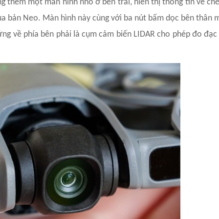
 thêm một màn hình nhỏ ở bên trái, hiển thị thông tin về chế
của bản Neo. Màn hình này cùng với ba nút bấm dọc bên thân m
xứng về phía bên phải là cụm cảm biến LIDAR cho phép đo đạc