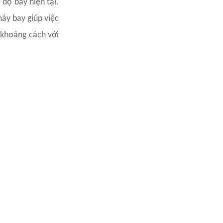
 dộ bay hiện tại.
áy bay giúp việc
 khoảng cách với