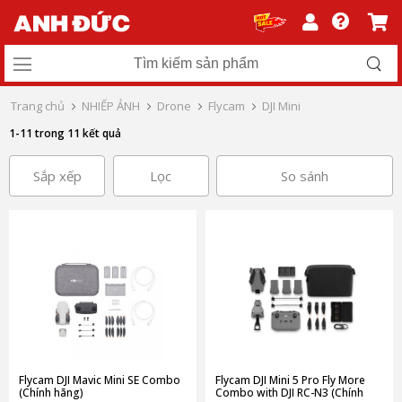
Trang chủ
NHIẾP ẢNH
Drone
Flycam
DJI Mini
1-11 trong 11 kết quả
Sắp xếp
Lọc
So sánh
Flycam DJI Mavic Mini SE Combo
Flycam DJI Mini 5 Pro Fly More
(Chính hãng)
Combo with DJI RC-N3 (Chính