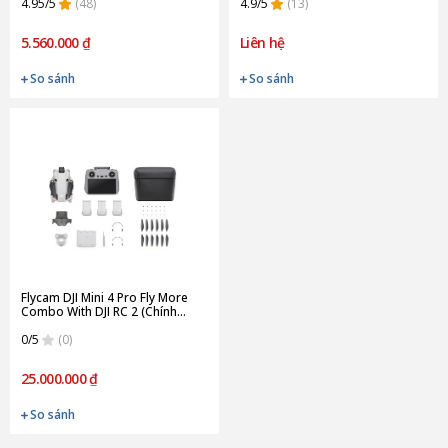
4.95/5
(48)
4.9/5
(13)
5.560.000 ₫
Liên hệ
So sánh
So sánh
Flycam DJI Mini 4 Pro Fly More
Combo With DJI RC 2 (Chính
hãng)
0/5
(0)
25.000.000 ₫
So sánh