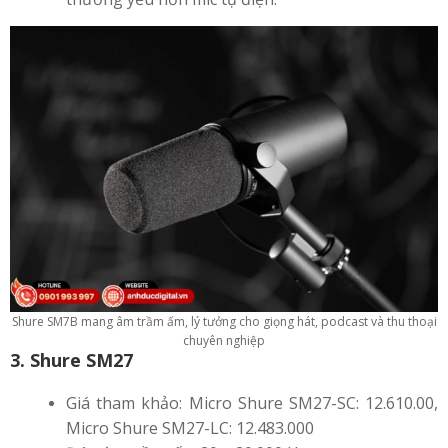
Shure SM7B mang âm trầm ấm, lý tưởng cho giọng hát, podcast và thu thoại
chuyên nghiệp
3. Shure SM27
Giá tham khảo: Micro Shure SM27-SC: 12.610.00,
Micro Shure SM27-LC: 12.483.000