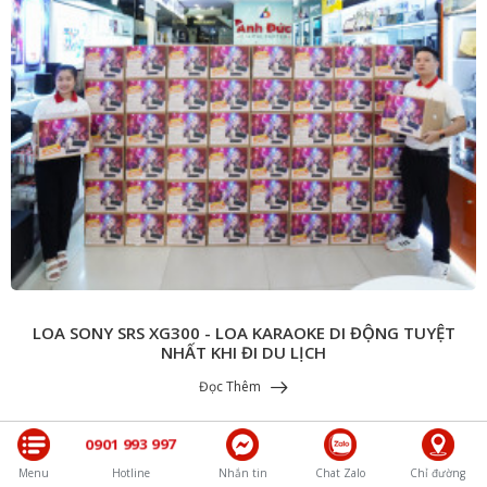
LOA SONY SRS XG300 - LOA KARAOKE DI ĐỘNG TUYỆT
NHẤT KHI ĐI DU LỊCH
Đọc Thêm
0901 993 997
Menu
Hotline
Nhắn tin
Chat Zalo
Chỉ đường