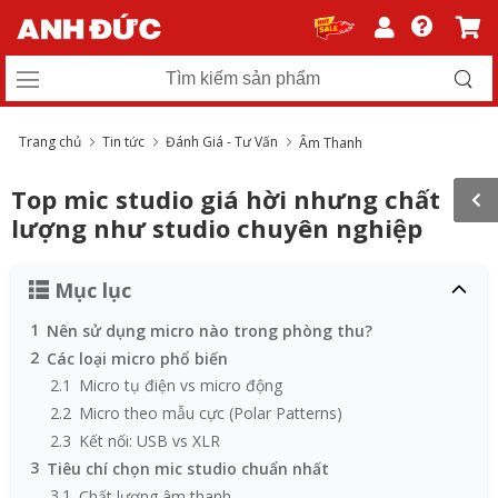
Trang chủ
Tin tức
Đánh Giá - Tư Vấn
Âm Thanh
Top mic studio giá hời nhưng chất
lượng như studio chuyên nghiệp
Mục lục
1
Nên sử dụng micro nào trong phòng thu?
2
Các loại micro phổ biến
2.1
Micro tụ điện vs micro động
2.2
Micro theo mẫu cực (Polar Patterns)
2.3
Kết nối: USB vs XLR
3
Tiêu chí chọn mic studio chuẩn nhất
3.1
Chất lượng âm thanh