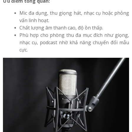
Ưu điểm tổng quan:
Mic đa dụng, thu giọng hát, nhạc cụ hoặc phỏng
vấn linh hoạt.
Chất lượng âm thanh cao, độ ồn thấp.
Phù hợp cho phòng thu đa mục đích như giọng,
nhạc cụ, podcast nhờ khả năng chuyển đổi mẫu
cực.