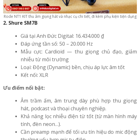
Rode NT1 KIT thu âm giọng hát và nhạc cụ chi tiết, đi kèm phụ kiện tiện dụng
2. Shure SM7B
Giá tại Anh Đức Digital: 16.434.000 ₫
Đáp ứng tần số: 50 – 20.000 Hz
Mẫu cực: Cardioid — thu giọng chủ đạo, giảm
nhiễu từ môi trường
Loại: Động (Dynamic) bền, chịu áp lực âm tốt
Kết nối: XLR
Ưu điểm nổi bật:
Âm trầm ấm, âm trung dày phù hợp thu giọng
hát, podcast và thoại chuyên nghiệp.
Khả năng lọc nhiễu điện từ tốt (từ màn hình máy
tính, đèn neon…).
Cần preamp mạnh để tối ưu tín hiệu do mic động
thường yếu hơn mic tụ điện.