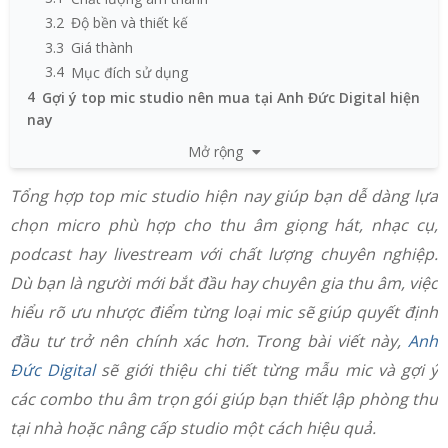
3.2
Độ bền và thiết kế
3.3
Giá thành
3.4
Mục đích sử dụng
4
Gợi ý top mic studio nên mua tại Anh Đức Digital hiện
nay
4.1
1. Rode NT1 KIT
Mở rộng
4.2
2. Shure SM7B
4.3
3. Shure SM27
Tổng hợp top mic studio hiện nay giúp bạn dễ dàng lựa
4.4
4. Yamaha YCM01
chọn micro phù hợp cho thu âm giọng hát, nhạc cụ,
4.5
5. AKG P420
podcast hay livestream với chất lượng chuyên nghiệp.
5
Mua mic studio chính hãng, giá rẻ chất lượng tại Anh
Dù bạn là người mới bắt đầu hay chuyên gia thu âm, việc
Đức Digital
hiểu rõ ưu nhược điểm từng loại mic sẽ giúp quyết định
5.1
Setup micro livestream đúng cách - Bí mật để hát
hay hơn 200%
đầu tư trở nên chính xác hơn. Trong bài viết này,
Anh
5.2
Bỏ túi ngay 5 mic thu âm lọc tiếng ồn dưới 10 triệu
Đức Digital
sẽ giới thiệu chi tiết từng mẫu mic và gợi ý
chất lượng
các combo thu âm trọn gói giúp bạn thiết lập phòng thu
tại nhà hoặc nâng cấp studio một cách hiệu quả.