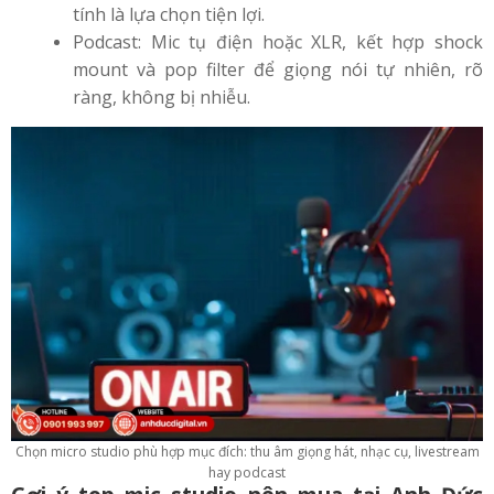
tính là lựa chọn tiện lợi.
Podcast: Mic tụ điện hoặc XLR, kết hợp shock
mount và pop filter để giọng nói tự nhiên, rõ
ràng, không bị nhiễu.
Chọn micro studio phù hợp mục đích: thu âm giọng hát, nhạc cụ, livestream
hay podcast