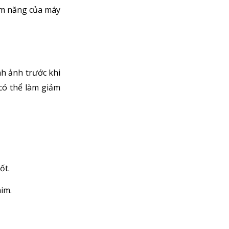
iềm năng của máy
h ảnh trước khi
 có thể làm giảm
ốt.
im.