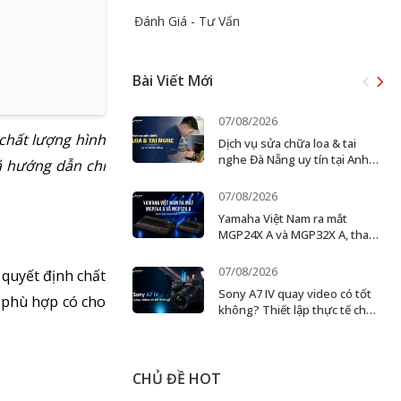
Đánh Giá - Tư Vấn
Bài Viết Mới
07/08/2026
chất lượng hình
Dịch vụ sửa chữa loa & tai
nghe Đà Nẵng uy tín tại Anh
 hướng dẫn chi
Đức Digital
07/08/2026
Yamaha Việt Nam ra mắt
MGP24X A và MGP32X A, thay
thế dòng MGP cũ
07/08/2026
 quyết định chất
Sony A7 IV quay video có tốt
 phù hợp có cho
không? Thiết lập thực tế cho
creator và ekip nhỏ
CHỦ ĐỀ HOT