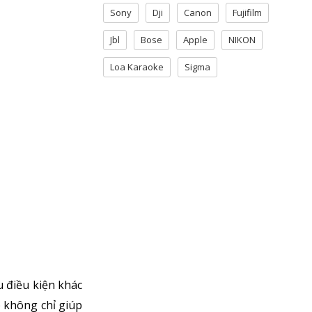
Sony
Dji
Canon
Fujifilm
Jbl
Bose
Apple
NIKON
Loa Karaoke
Sigma
u điều kiện khác
 không chỉ giúp