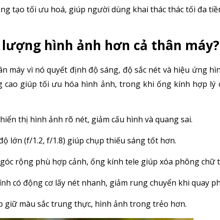
g tạo tối ưu hoá, giúp người dùng khai thác thác tối đa t
t lượng hình ảnh hơn cả thân máy?
 máy vì nó quyết định độ sáng, độ sắc nét và hiệu ứng hìn
g cao giúp tối ưu hóa hình ảnh, trong khi ống kính hợp lý
 hiển thị hình ảnh rõ nét, giảm cấu hình và quang sai.
ộ lớn (f/1.2, f/1.8) giúp chụp thiếu sáng tốt hơn.
góc rộng phù hợp cảnh, ống kính tele giúp xóa phông chữ t
ính có động cơ lấy nét nhanh, giảm rung chuyển khi quay ph
ấp giữ màu sắc trung thực, hình ảnh trong trẻo hơn.