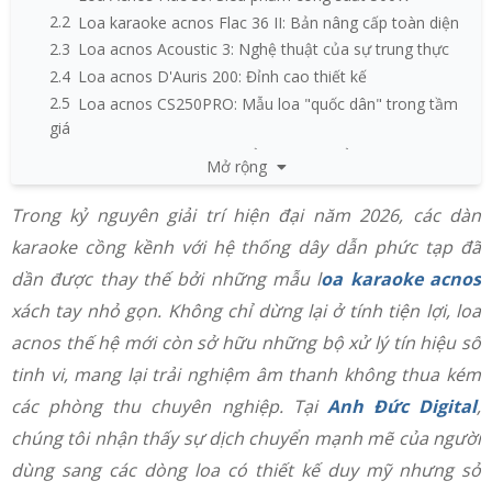
2.2
Loa karaoke acnos Flac 36 II: Bản nâng cấp toàn diện
2.3
Loa acnos Acoustic 3: Nghệ thuật của sự trung thực
2.4
Loa acnos D'Auris 200: Đỉnh cao thiết kế
2.5
Loa acnos CS250PRO: Mẫu loa "quốc dân" trong tầm
giá
3
Những lưu ý quan trọng để kéo dài tuổi thọ loa
Mở rộng
Acnos
3.1
Bảo quản pin LiFePO4 và Li-ion đúng các
Trong kỷ nguyên giải trí hiện đại năm 2026, các dàn
3.2
Vệ sinh và bảo dưỡng lớp vỏ da
karaoke cồng kềnh với hệ thống dây dẫn phức tạp đã
4
Cách tinh chỉnh loa karaoke acnos đạt hiệu quả tốt
dần được thay thế bởi những mẫu l
oa karaoke acnos
nhất
xách tay nhỏ gọn. Không chỉ dừng lại ở tính tiện lợi, loa
5
Tại sao nên mua loa acnos tại Anh Đức Digital?
6
Giải đáp các thắc mắc thường gặp về loa Acnos
acnos thế hệ mới còn sở hữu những bộ xử lý tín hiệu số
tinh vi, mang lại trải nghiệm âm thanh không thua kém
các phòng thu chuyên nghiệp. Tại
Anh Đức Digital
,
chúng tôi nhận thấy sự dịch chuyển mạnh mẽ của người
dùng sang các dòng loa có thiết kế duy mỹ nhưng sở