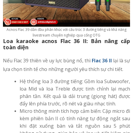
Acnos Flac 39 dẫn đầu phân khúc với cấu trúc 3 đường tiếng và khả năng
livestream chuyên nghiệp qua cổng OTG
Loa karaoke acnos Flac 36 II: Bản nâng cấp
toàn diện
Nếu Flac 39 thiên về uy lực bùng nổ, thì
Flac 36 II
lại là sự
lựa chọn tinh tế cho những người yêu thích sự chi tiết.
Hệ thống loa 3 đường tiếng: Gồm loa Subwoofer,
loa Mid và loa Treble được tinh chỉnh lại mạch
phân tần. Kết quả là dải trung (giọng hát) được
đẩy lên phía trước, rõ nét và giàu nhạc tính.
Micro thông minh tích hợp cảm biến: Cặp micro đi
kèm phiên bản II có tính năng tự động ngắt sau
khi đặt xuống bàn và tắt nguồn sau 5 phút