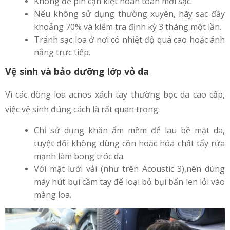
Không để pin cạn kiệt hoàn toàn mới sạc.
Nếu không sử dụng thường xuyên, hãy sạc đầy
khoảng 70% và kiểm tra định kỳ 3 tháng một lần.
Tránh sạc loa ở nơi có nhiệt độ quá cao hoặc ánh
nắng trực tiếp.
Vệ sinh và bảo dưỡng lớp vỏ da
Vì các dòng loa acnos xách tay thường bọc da cao cấp,
việc vệ sinh đúng cách là rất quan trọng:
Chỉ sử dụng khăn ẩm mềm để lau bề mặt da,
tuyệt đối không dùng cồn hoặc hóa chất tẩy rửa
mạnh làm bong tróc da.
Với mặt lưới vải (như trên Acoustic 3),nên dùng
máy hút bụi cầm tay để loại bỏ bụi bẩn len lỏi vào
màng loa.