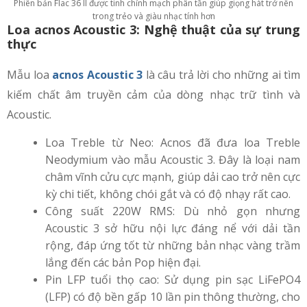
Phiên bản Flac 36 II được tinh chỉnh mạch phân tần giúp giọng hát trở nên
trong trẻo và giàu nhạc tính hơn
Loa acnos Acoustic 3: Nghệ thuật của sự trung
thực
Mẫu loa
acnos Acoustic 3
là câu trả lời cho những ai tìm
kiếm chất âm truyền cảm của dòng nhạc trữ tình và
Acoustic.
Loa Treble từ Neo: Acnos đã đưa loa Treble
Neodymium vào mẫu Acoustic 3. Đây là loại nam
châm vĩnh cửu cực mạnh, giúp dải cao trở nên cực
kỳ chi tiết, không chói gắt và có độ nhạy rất cao.
Công suất 220W RMS: Dù nhỏ gọn nhưng
Acoustic 3 sở hữu nội lực đáng nể với dải tần
rộng, đáp ứng tốt từ những bản nhạc vàng trầm
lắng đến các bản Pop hiện đại.
Pin LFP tuổi thọ cao: Sử dụng pin sạc LiFePO4
(LFP) có độ bền gấp 10 lần pin thông thường, cho