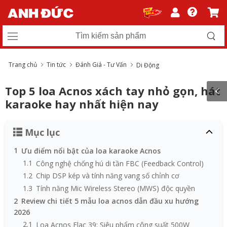
Trang chủ
Tin tức
Đánh Giá - Tư Vấn
Di Động
Top 5 loa Acnos xách tay nhỏ gọn, hát
karaoke hay nhất hiện nay
Mục lục
1
Ưu điểm nổi bật của loa karaoke Acnos
1.1
Công nghệ chống hú di tần FBC (Feedback Control)
1.2
Chip DSP kép và tính năng vang số chỉnh cơ
1.3
Tính năng Mic Wireless Stereo (MWS) độc quyền
2
Review chi tiết 5 mẫu loa acnos dẫn đầu xu hướng
2026
2.1
Loa Acnos Flac 39: Siêu phẩm công suất 500W