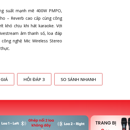
công suất mạnh mẽ 400W PMPO,
cho – Reverb cao cấp cùng công
t khó chịu khi hát karaoke. Với
livestream âm thanh số, loa đáp
à công nghệ Mic Wireless Stereo
 thực.
 GIÁ
HỎI ĐÁP 3
SO SÁNH NHANH