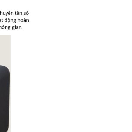
chuyển tần số
oạt động hoàn
hông gian.