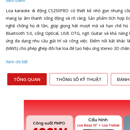
Xem thêm
Loa karaoke di động CS250PRO có thiết kế nhỏ gọn nhưng 
mang lại âm thanh sống động và rõ ràng. Sản phẩm tích hợp E
nghệ chống hú di tần, giúp giọng hát mượt mà và hạn chế hú rí
Bluetooth 5.0, cổng Optical, USB OTG, ngõ Guitar và khả năng 
ứng đa dạng nhu cầu giải trí và công việc. Điểm nổi bật khác l
(MWS) cho phép ghép đôi hai loa để tạo hiệu ứng stereo 3D chân
Xem chi tiết
TỔNG QUAN
THÔNG SỐ KỸ THUẬT
ĐÁNH