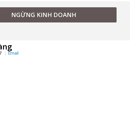
NGỪNG KINH DOANH
àng
97
Email