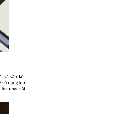
c và sâu, kết
ể sử dụng loa
 âm nhạc sôi