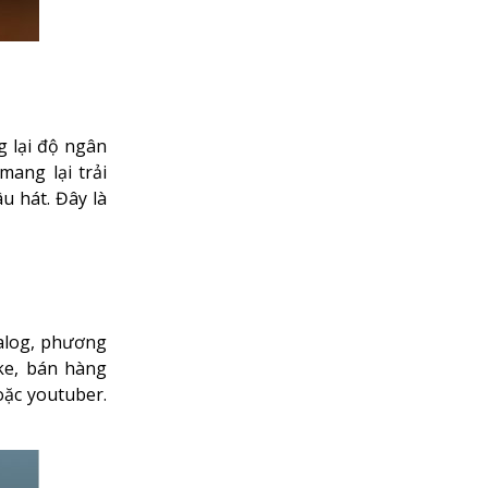
g lại độ ngân
ang lại trải
 hát. Đây là
nalog, phương
ke, bán hàng
oặc youtuber.