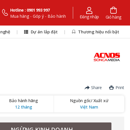
Hotline : 0901 993 997
Mua hàng - Góp ý - Bảo hành
Đăng nhập
Giỏ hàng
 nghệ
|
Dự án lắp đặt
|
Thương hiệu nổi bật
Share
Print
Bảo hành hãng
Nguồn gốc/ Xuất xứ
12 tháng
Việt Nam
NGỪNG KINH DOANH