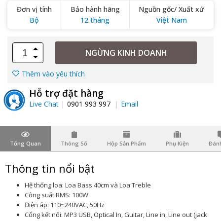
Đơn vị tính
Bảo hành hãng
Nguồn gốc/ Xuất xứ
Bộ
12 tháng
Việt Nam
NGỪNG KINH DOANH
Thêm vào yêu thích
Hỗ trợ đặt hàng
Live Chat
0901 993 997
Email
Tổng Quan
Thông Số
Hộp Sản Phẩm
Phụ Kiện
Đánh
Thông tin nổi bật
Hệ thống loa: Loa Bass 40cm và Loa Treble
Công suất RMS: 100W
Điện áp: 110~240VAC, 50Hz
Cổng kết nối: MP3 USB, Optical In, Guitar, Line in, Line out (jack