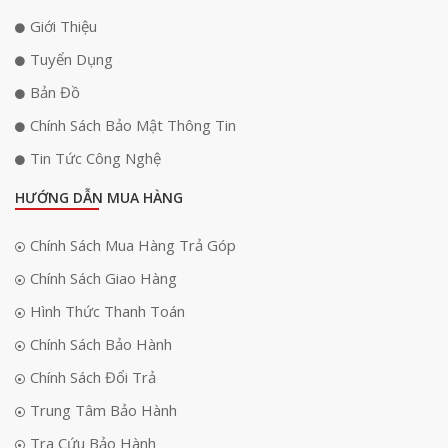
Giới Thiệu
Tuyển Dụng
Bản Đồ
Chính Sách Bảo Mật Thông Tin
Tin Tức Công Nghệ
HƯỚNG DẪN MUA HÀNG
Chính Sách Mua Hàng Trả Góp
Chính Sách Giao Hàng
Hình Thức Thanh Toán
Bên cạnh đó, loa còn được trang bị núm vặn Delay để điều chỉnh độ trễ
Chính Sách Bảo Hành
tiếng của âm thanh micro sao cho phù hợp với mọi chất giọng khác
nhau, thoả đam mê ca hát trong mọi không gian âm nhạc.
Chính Sách Đổi Trả
Đa dạng kết nối
Trung Tâm Bảo Hành
Tra Cứu Bảo Hành
Mang đến khả năng kết nối không dây nhanh chóng và ổn định cho