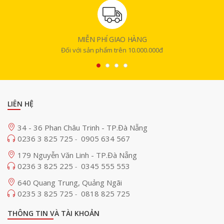
MIỄN PHÍ GIAO HÀNG
Đối với sản phẩm trên 10.000.000đ
LIÊN HỆ
34 - 36 Phan Châu Trinh - TP.Đà Nẵng
0236 3 825 725
0905 634 567
-
179 Nguyễn Văn Linh - TP.Đà Nẵng
Tính năng Boost Bass
0236 3 825 225
0345 555 553
-
640 Quang Trung, Quảng Ngãi
Nổi bật trong tính năng của
loa karaoke
Acnos CB403GD chính là chế
0235 3 825 725
0818 825 725
-
độ Boost Bass - tăng thêm âm trầm cho bài nhạc thêm sôi động, uy lực,
đáp ứng tốt nhiều thể loại nhạc khác nhau như remix, nhạc sống,...
THÔNG TIN VÀ TÀI KHOẢN