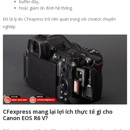
buffer đầy,
hoặc giảm ổn định hệ thống.
Đó là lý do CFexpress trở nên quan trọng với creator chuyên
nghiệp.
CFexpress mang lại lợi ích thực tế gì cho
Canon EOS R6 V?