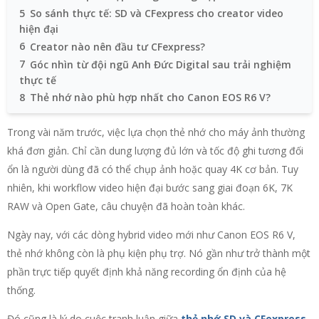
5
So sánh thực tế: SD và CFexpress cho creator video
hiện đại
6
Creator nào nên đầu tư CFexpress?
7
Góc nhìn từ đội ngũ Anh Đức Digital sau trải nghiệm
thực tế
8
Thẻ nhớ nào phù hợp nhất cho Canon EOS R6 V?
Trong vài năm trước, việc lựa chọn thẻ nhớ cho máy ảnh thường
khá đơn giản. Chỉ cần dung lượng đủ lớn và tốc độ ghi tương đối
ổn là người dùng đã có thể chụp ảnh hoặc quay 4K cơ bản. Tuy
nhiên, khi workflow video hiện đại bước sang giai đoạn 6K, 7K
RAW và Open Gate, câu chuyện đã hoàn toàn khác.
Ngày nay, với các dòng hybrid video mới như Canon EOS R6 V,
thẻ nhớ không còn là phụ kiện phụ trợ. Nó gần như trở thành một
phần trực tiếp quyết định khả năng recording ổn định của hệ
thống.
Đó cũng là lý do cuộc tranh luận giữa
thẻ nhớ SD và CFexpress