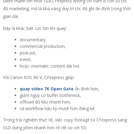
Điểm mạnh lớn nhất của CFexpress không chỉ nằm ở con số tốc
độ marketing, mà là khả năng duy trì tốc độ ghi ổn định trong thời
gian dài.
Đây là khác biệt cực lớn khi quay:
documentary,
commercial production,
podcast,
event,
hoặc cinematic content dài hơi.
Với Canon EOS R6 V, CFexpress giúp:
quay video 7K Open Gate
ổn định hơn,
giảm nguy cơ buffer bottleneck,
offload dữ liệu nhanh hơn,
và workflow hậu kỳ mượt hơn đáng kể.
Trong trải nghiệm thực tế, việc copy footage từ CFexpress sang
SSD dựng phim nhanh hơn rõ rệt so với SD.