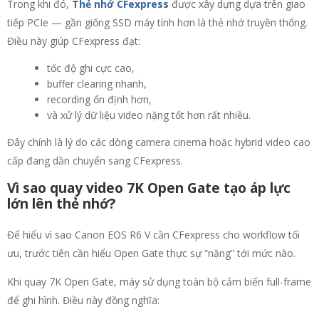
Trong khi đó,
Thẻ nhớ CFexpress
được xây dựng dựa trên giao
tiếp PCIe — gần giống SSD máy tính hơn là thẻ nhớ truyền thống.
Điều này giúp CFexpress đạt:
tốc độ ghi cực cao,
buffer clearing nhanh,
recording ổn định hơn,
và xử lý dữ liệu video nặng tốt hơn rất nhiều.
Đây chính là lý do các dòng camera cinema hoặc hybrid video cao
cấp đang dần chuyển sang CFexpress.
Vì sao quay video 7K Open Gate tạo áp lực
lớn lên thẻ nhớ?
Để hiểu vì sao Canon EOS R6 V cần CFexpress cho workflow tối
ưu, trước tiên cần hiểu Open Gate thực sự “nặng” tới mức nào.
Khi quay 7K Open Gate, máy sử dụng toàn bộ cảm biến full-frame
để ghi hình. Điều này đồng nghĩa: