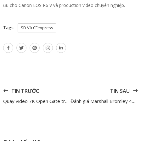
ưu cho Canon EOS R6 V và production video chuyên nghiệp.
Tags:
SD Và CFexpress
TIN TRƯỚC
TIN SAU
Quay video 7K Open Gate trên Canon R6 V: Bước chuyển lớn của Canon cho creator chuyên nghiệp
Đánh giá Marshall Bromley 450 – Cú hích thành công thứ hai của Marshall