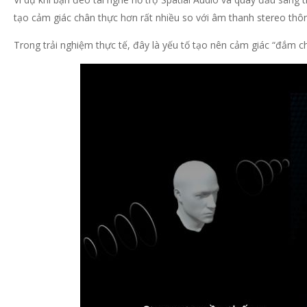
tạo cảm giác chân thực hơn rất nhiều so với âm thanh stereo thô
Trong trải nghiệm thực tế, đây là yếu tố tạo nên cảm giác “đắm 