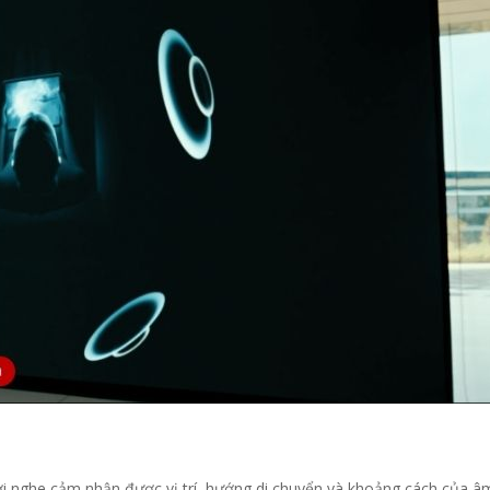
ười nghe cảm nhận được vị trí, hướng di chuyển và khoảng cách của â