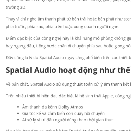
trường 3D.
Thay vì chỉ nghe âm thanh phát từ bên trái hoặc bên phải như ste
phía trước, phía sau, phía trên hoặc xung quanh người nghe.
Điểm đặc biệt của công nghệ này là khả năng mô phỏng không gia
bay ngang đầu, tiếng bước chân di chuyển phía sau hoặc giọng nói
Đây cũng là lý do Spatial Audio ngày càng phổ biến trên các thiết b
Spatial Audio hoạt động như thế
Về bản chất, Spatial Audio sử dụng thuật toán xử lý âm thanh kế
Trên nhiều thiết bị hiện đại, đặc biệt là hệ sinh thái Apple, công
Âm thanh đa kênh Dolby Atmos
Gia tốc kế và cảm biến con quay hồi chuyển
AI xử lý vị trí đầu người dùng theo thời gian thực
Ví dụ khi bạn đeo tai nghe hỗ trợ Spatial Audio và quay đầu sang t