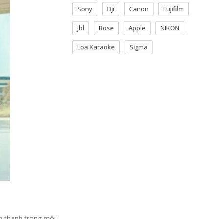
Sony
Dji
Canon
Fujifilm
Jbl
Bose
Apple
NIKON
Loa Karaoke
Sigma
m thanh trong môi