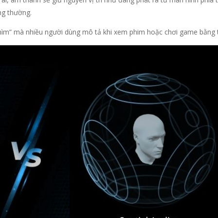
ng thường.
chìm” mà nhiều người dùng mô tả khi xem phim hoặc chơi game bằng t