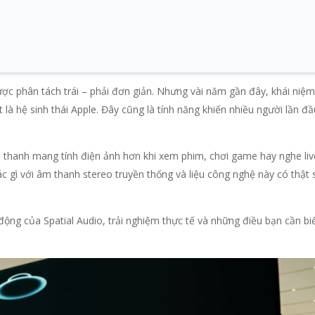
ợc phân tách trái – phải đơn giản. Nhưng vài năm gần đây, khái niệm
 là hệ sinh thái Apple. Đây cũng là tính năng khiến nhiều người lần đầ
âm thanh mang tính điện ảnh hơn khi xem phim, chơi game hay nghe liv
ác gì với âm thanh stereo truyền thống và liệu công nghệ này có thật
t động của Spatial Audio, trải nghiệm thực tế và những điều bạn cần bi