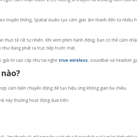
reo truyền thống, Spatial Audio tạo cảm giác âm thanh đến từ nhiều 
n thực tế rất tự nhiên. Khi xem phim hành động, bạn có thể cảm nhậ
 như đang phát ra trực tiếp trước mặt.
ị giải trí cao cấp như tai nghe
true wireless
, soundbar và headset g
 nào?
t hợp cảm biến chuyển động để tạo hiệu ứng không gian ba chiều.
 nghệ này thường hoạt động dựa trên:
rái, âm thanh sẽ giữ nguyên vị trí như đang phát ra từ màn hình phía 