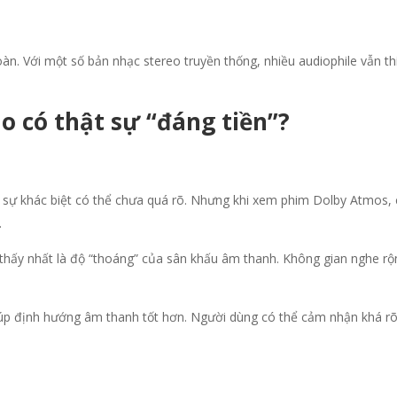
oàn. Với một số bản nhạc stereo truyền thống, nhiều audiophile vẫn t
io có thật sự “đáng tiền”?
ự khác biệt có thể chưa quá rõ. Nhưng khi xem phim Dolby Atmos, c
.
n thấy nhất là độ “thoáng” của sân khấu âm thanh. Không gian nghe r
iúp định hướng âm thanh tốt hơn. Người dùng có thể cảm nhận khá rõ