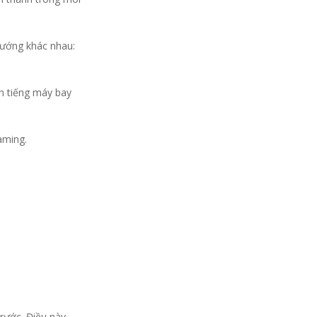
hướng khác nhau:
n tiếng máy bay
aming.
trước. Điều này