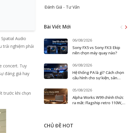
Đánh Giá - Tư Vấn
Bài Viết Mới
 Spatial Audio
06/08/2026
u trải nghiệm phải
Sony FX5 vs Sony FX3: Ekip
nên chọn máy quay nào?
06/08/2026
e concert. Tuy
Hệ thống PA là gì? Cách chọn
 sự đáng giá hay
cấu hình cho sự kiện, sân
khấu và doanh nghiệp
05/08/2026
ết trước khi chọn
Alpha Works W99 chính thức
ra mắt: Flagship retro 110W,
karaoke 2 micro
CHỦ ĐỀ HOT