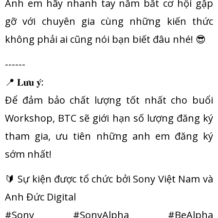
Anh em hãy nhanh tay nắm bắt cơ hội gặp
gỡ với chuyên gia cùng những kiến thức
không phải ai cũng nói bạn biết đâu nhé! 😎
------
📍 𝐋𝐮̛𝐮 𝐲́:
Để đảm bảo chất lượng tốt nhất cho buổi
Workshop, BTC sẽ giới hạn số lượng đăng ký
tham gia, ưu tiên những anh em đăng ký
sớm nhất!
🔰 Sự kiện được tổ chức bởi Sony Việt Nam và
Anh Đức Digital
#Sony #SonyAlpha #BeAlpha