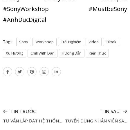
#SonyWorkshop #MustbeSony
#AnhDucDigital
Tags:
Sony
Workshop
Trải Nghiệm
Video
Tiktok
Xu Hướng
Chill With Dan
Hướng Dẫn
Kiến Thức
TIN TRƯỚC
TIN SAU
TƯ VẤN LẮP ĐẶT HỆ THỐNG ÂM THANH RESORT 5 SAO - FOUR THE SEASONS THE NAM HAI, HOI AN
TUYỂN DỤNG NHÂN VIÊN SALES ONLINE - THU NHẬP 10-15 TRIỆU