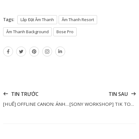
Tags:
Lắp Đặt Âm Thanh
Âm Thanh Resort
Âm Thanh Background
Bose Pro
TIN TRƯỚC
TIN SAU
[HUẾ] OFFLINE CANON: ÁNH SÁNG KINH ĐÔ VỚI NAG DOÃN QUANG
[SONY WORKSHOP] TIK TOK TRIỆU VIEW LIỆU CÓ DỄ?