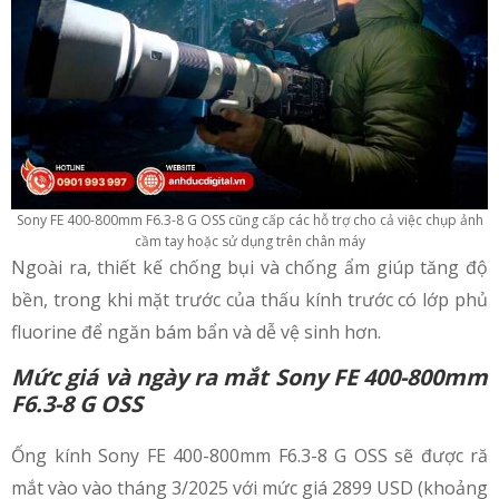
Sony FE 400-800mm F6.3-8 G OSS cũng cấp các hỗ trợ cho cả việc chụp ảnh
cầm tay hoặc sử dụng trên chân máy
Ngoài ra, thiết kế chống bụi và chống ẩm giúp tăng độ
bền, trong khi mặt trước của thấu kính trước có lớp phủ
fluorine để ngăn bám bẩn và dễ vệ sinh hơn.
Mức giá và ngày ra mắt
Sony FE 400-800mm
F6.3-8 G OSS
Ống kính Sony FE 400-800mm F6.3-8 G OSS sẽ được ră
mắt vào vào tháng 3/2025 với mức giá 2899 USD (khoảng