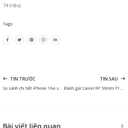
74 triệu)
Tags:
TIN TRƯỚC
TIN SAU
So sánh chi tiết iPhone 16e và iPhone 16 – Đâu là chiếc iPhone xứng đáng để lựa chọn?
Đánh giá Canon RF 50mm F1.4 L VCM – Một tiêu chuẩn mới cho nhiếp ảnh gia và nhà quay phim
Bài viết liên quan