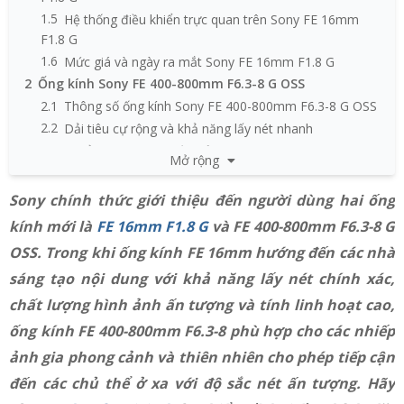
1.5
Hệ thống điều khiển trực quan trên Sony FE 16mm
F1.8 G
1.6
Mức giá và ngày ra mắt Sony FE 16mm F1.8 G
2
Ống kính Sony FE 400-800mm F6.3-8 G OSS
2.1
Thông số ống kính Sony FE 400-800mm F6.3-8 G OSS
2.2
Dải tiêu cự rộng và khả năng lấy nét nhanh
2.3
Độ ổn định và tính bền bỉ trên Sony FE 400-800mm
Mở rộng
F6.3-8 G OSS
2.4
Mức giá và ngày ra mắt Sony FE 400-800mm F6.3-8 G
Sony chính thức giới thiệu đến người dùng hai ống
OSS
kính mới là
FE 16mm F1.8 G
và FE 400-800mm F6.3-8 G
OSS. Trong khi ống kính FE 16mm hướng đến các nhà
sáng tạo nội dung với khả năng lấy nét chính xác,
chất lượng hình ảnh ấn tượng và tính linh hoạt cao,
ống kính FE 400-800mm F6.3-8 phù hợp cho các nhiếp
ảnh gia phong cảnh và thiên nhiên cho phép tiếp cận
đến các chủ thể ở xa với độ sắc nét ấn tượng. Hãy