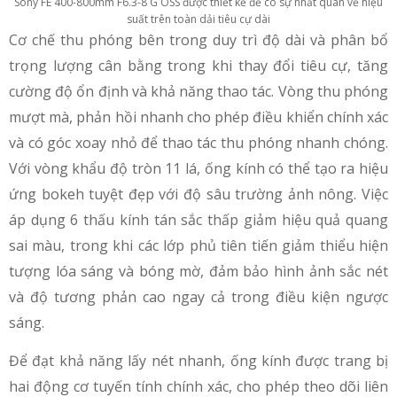
Sony FE 400-800mm F6.3-8 G OSS được thiết kế để có sự nhất quán về hiệu
suất trên toàn dải tiêu cự dài
Cơ chế thu phóng bên trong duy trì độ dài và phân bổ
trọng lượng cân bằng trong khi thay đổi tiêu cự, tăng
cường độ ổn định và khả năng thao tác. Vòng thu phóng
mượt mà, phản hồi nhanh cho phép điều khiển chính xác
và có góc xoay nhỏ để thao tác thu phóng nhanh chóng.
Với vòng khẩu độ tròn 11 lá, ống kính có thể tạo ra hiệu
ứng bokeh tuyệt đẹp với độ sâu trường ảnh nông. Việc
áp dụng 6 thấu kính tán sắc thấp giảm hiệu quả quang
sai màu, trong khi các lớp phủ tiên tiến giảm thiểu hiện
tượng lóa sáng và bóng mờ, đảm bảo hình ảnh sắc nét
và độ tương phản cao ngay cả trong điều kiện ngược
sáng.
Để đạt khả năng lấy nét nhanh, ống kính được trang bị
hai động cơ tuyến tính chính xác, cho phép theo dõi liên