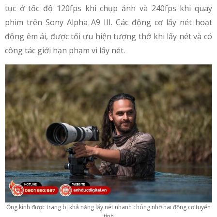
tục ở tốc độ 120fps khi chụp ảnh và 240fps khi quay
phim trên Sony Alpha A9 III. Các động cơ lấy nét hoạt
động êm ái, được tối ưu hiện tượng thở khi lấy nét và có
công tác giới hạn phạm vi lấy nét.
Ống kính được trang bị khả năng lấy nét nhanh chóng nhờ hai động cơ tuyến
tính