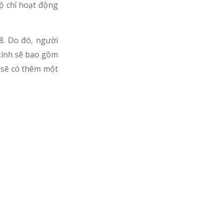
độ chỉ hoạt động
8. Do đó, người
 kính sẽ bao gồm
 sẽ có thêm một