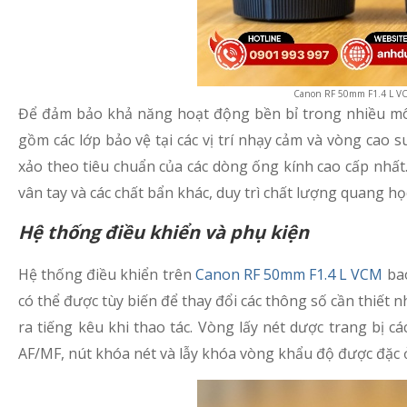
Canon RF 50mm F1.4 L V
Để đảm bảo khả năng hoạt động bền bỉ trong nhiều môi
gồm các lớp bảo vệ tại các vị trí nhạy cảm và vòng cao 
xảo theo tiêu chuẩn của các dòng ống kính cao cấp nhất
vân tay và các chất bẩn khác, duy trì chất lượng quang họ
Hệ thống điều khiển và phụ kiện
Hệ thống điều khiển trên
Canon RF 50mm F1.4 L VCM
bao
có thể được tùy biến để thay đổi các thông số cần thiết 
ra tiếng kêu khi thao tác. Vòng lấy nét dược trang bị c
AF/MF, nút khóa nét và lẫy khóa vòng khẩu độ được đặc ở