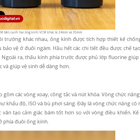
CM bên cạnh hai ống kinh VCM khác là 24mm và 35mm
 trường khác nhau, ống kính được tích hợp thiết kế chốn
su bảo vệ ở đuôi ngàm. Hầu hết các chi tiết đều được chế tạ
. Ngoài ra, thấu kính phía trước được phủ lớp fluorine gi
c và giúp vệ sinh dễ dàng hơn.
 gồm các vòng xoay, công tắc và nút khóa. Vòng chức năng
như khẩu độ, ISO và bù phơi sáng. Đây là vòng chức năng có 
ác vân tạo cảm giác bám tốt hơn so với vòng điều khiển. Kế 
 phía đuôi ống kính.