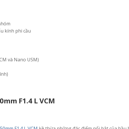
 nhóm
ấu kính phi cầu
 VCM và Nano USM)
ính)
50mm F1.4 L VCM
 50mm F1.4 L VCM
kề thừa những đặc điểm nổi bật của hầu h