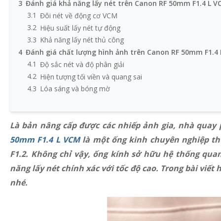
3
Đánh giá khả năng lấy nét trên Canon RF 50mm F1.4 L 
3.1
Đôi nét về động cơ VCM
3.2
Hiệu suất lấy nét tự động
3.3
Khả năng lấy nét thủ công
4
Đánh giá chất lượng hình ảnh trên Canon RF 50mm F1.4
4.1
Độ sắc nét và độ phân giải
4.2
Hiện tượng tối viền và quang sai
4.3
Lóa sáng và bóng mờ
4.4
Khả năng xóa phông, độ méo và hiệu ứng tia sao
5
Tổng kết chung
Là bản nâng cấp được các nhiếp ảnh gia, nhà quay 
50mm F1.4 L VCM
là một ống kinh chuyên nghiệp thu
F1.2. Không chỉ vậy, ống kính sở hữu hệ thống qu
năng lấy nét chính xác với tốc độ cao. Trong bài viế
nhé.