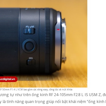
F 50mm F1.4 L VCM bao gồm các vòng xoay, công tắc và nút khóa
ương tự như trên ống kinh RF 24-105mm F2.8 L IS USM Z, đư
ây là tính năng quan trọng giúp nổi bật khái niệm “ống kính