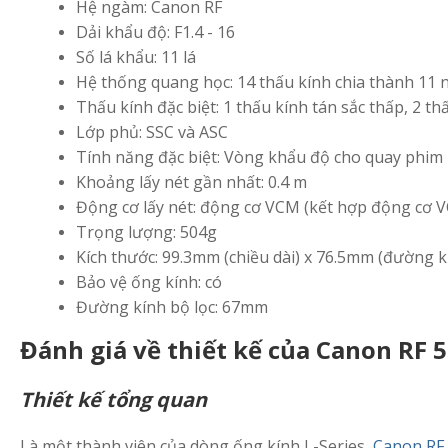
Hệ ngàm: Canon RF
Dải khẩu độ: F1.4 - 16
Số lá khẩu: 11 lá
Hệ thống quang học: 14 thấu kính chia thành 11
Thấu kính đặc biệt: 1 thấu kính tán sắc thấp, 2 th
Lớp phủ: SSC và ASC
Tính năng đặc biệt: Vòng khẩu độ cho quay phim
Khoảng lấy nét gần nhất: 0.4 m
Động cơ lấy nét: động cơ VCM (kết hợp động cơ
Trọng lượng: 504g
Kích thước: 99.3mm (chiều dài) x 76.5mm (đường k
Bảo vệ ống kính: có
Đường kính bộ lọc: 67mm
Đánh giá về thiết kế của
Canon RF 
Thiết kế tổng quan
Là một thành viên của dòng ống kính L-Series,
Canon RF