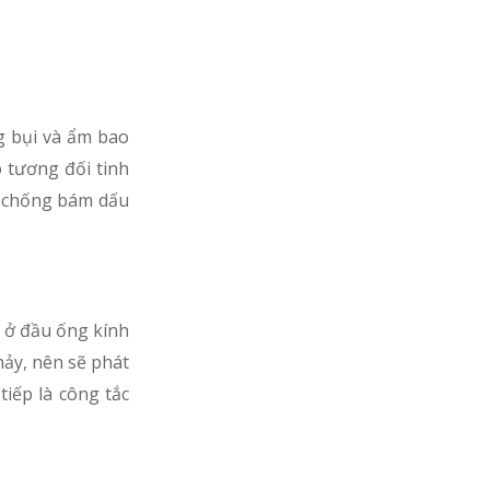
g bụi và ẩm bao
o tương đối tinh
úp chống bám dấu
 ở đầu ống kính
nảy, nên sẽ phát
tiếp là công tắc