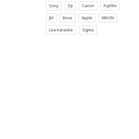
Sony
Dji
Canon
Fujifilm
Jbl
Bose
Apple
NIKON
Loa Karaoke
Sigma