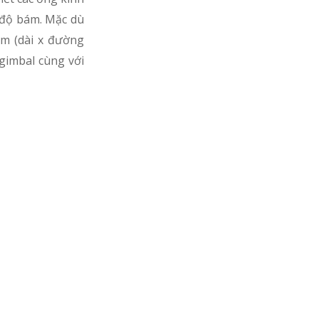
 độ bám. Mặc dù
mm (dài x đường
gimbal cùng với