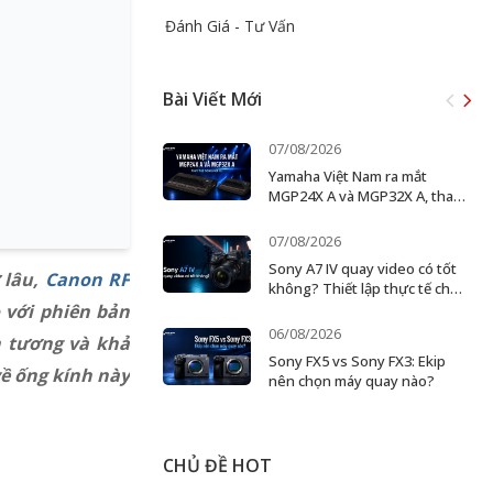
Đánh Giá - Tư Vấn
Bài Viết Mới
07/08/2026
Yamaha Việt Nam ra mắt
MGP24X A và MGP32X A, thay
thế dòng MGP cũ
07/08/2026
Sony A7 IV quay video có tốt
 lâu,
Canon RF
không? Thiết lập thực tế cho
creator và ekip nhỏ
 với phiên bản
06/08/2026
n tương và khả
Sony FX5 vs Sony FX3: Ekip
ề ống kính này
nên chọn máy quay nào?
CHỦ ĐỀ HOT