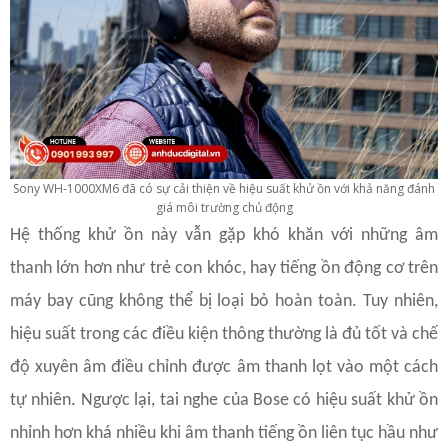
Sony WH-1000XM6 đã có sự cải thiện về hiệu suất khử ồn với khả năng đánh
giá môi trường chủ động
Hệ thống khử ồn này vẫn gặp khó khăn với những âm
thanh lớn hơn như trẻ con khóc, hay tiếng ồn động cơ trên
máy bay cũng không thể bị loại bỏ hoàn toàn. Tuy nhiên,
hiệu suất trong các điều kiện thông thường là đủ tốt và chế
độ xuyên âm điều chỉnh được âm thanh lọt vào một cách
tự nhiên. Ngược lại, tai nghe của Bose có hiệu suất khử ồn
nhỉnh hơn khá nhiều khi âm thanh tiếng ồn liên tục hầu như