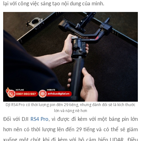
lại với công việc sáng tạo nội dung của mình.
DJI RS4 Pro có thời lượng pin đến 29 tiếng, nhưng đánh đổi sẽ là kích thước
lớn và nặng nề hơn
Đối với DJI
RS4 Pro
, vì được đi kèm với một báng pin lớn
hơn nên có thời lượng lên đến 29 tiếng và có thể sẽ giảm
xuống một chút khi đi kèm với bộ cảm biến LIDAR. Điều