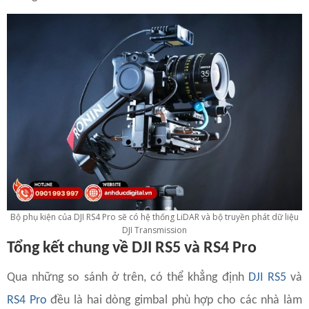
Bộ phụ kiện của DJI RS4 Pro sẽ có hệ thống LiDAR và bộ truyền phát dữ liệu
DJI Transmission
Tổng kết chung về DJI RS5 và RS4 Pro
Qua những so sánh ở trên, có thể khẳng định
DJI RS5
và
RS4 Pro
đều là hai dòng gimbal phù hợp cho các nhà làm