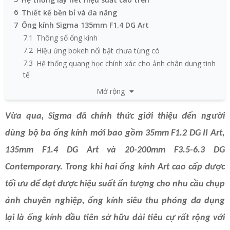
6
Thiết kế bền bỉ và đa năng
7
Ống kính Sigma 135mm F1.4 DG Art
7.1
Thông số ống kính
7.2
Hiệu ứng bokeh nổi bật chưa từng có
7.3
Hệ thống quang học chính xác cho ảnh chân dung tinh
tế
7.4
Hệ thống lấy nét tự động nhanh và ấn tượng
Mở rộng
7.5
Thiết kế bền bỉ và nhiều chức năng hỗ trợ chụp ảnh
8
Sigma 20-200mm F3.5-6.3 DG Contemporary
Vừa qua, Sigma đã chính thức giới thiệu đến người
8.1
Thông số ống kính
dùng bộ ba ống kính mới bao gồm 35mm F1.2 DG II Art,
8.2
Dải tiêu cự độc đáo 20 – 200mm
135mm F1.4 DG Art và 20-200mm F3.5-6.3 DG
8.3
Thiết kế nhỏ gọn và hệ thống quang học chất lượng
cao
Contemporary. Trong khi hai ống kính Art cao cấp được
8.4
Hệ thống lấy nét tuyến tính và cấu trúc bảo vệ
tối ưu để đạt được hiệu suất ấn tượng cho nhu cầu chụp
9
Mức giá và ngày ra mắt dự kiến
ảnh chuyên nghiệp, ống kính siêu thu phóng đa dụng
lại là ống kính đầu tiên sở hữu dải tiêu cự rất rộng với