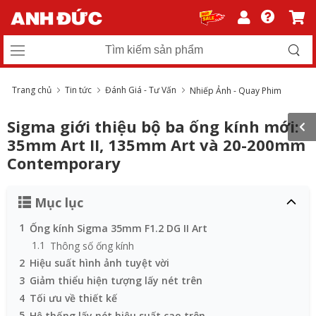
Trang chủ
Tin tức
Đánh Giá - Tư Vấn
Nhiếp Ảnh - Quay Phim
Sigma giới thiệu bộ ba ống kính mới:
35mm Art II, 135mm Art và 20-200mm
Contemporary
Mục lục
1
Ống kính Sigma 35mm F1.2 DG II Art
1.1
Thông số ống kính
2
Hiệu suất hình ảnh tuyệt vời
3
Giảm thiểu hiện tượng lấy nét trên
4
Tối ưu về thiết kế
5
Hệ thống lấy nét hiệu suất cao trên