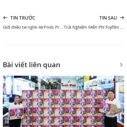
TIN TRƯỚC
TIN SAU
Giới thiệu tai nghe AirPods Pro 3 và so sánh với AirPods Pro 2
Trải Nghiệm Miễn Phí Fujifilm X-Half – Chạm Máy Thực Tế, Quyết Định Dễ Dàng
Bài viết liên quan