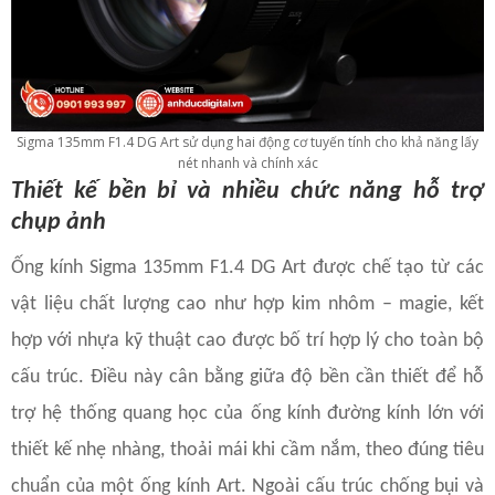
Sigma 135mm F1.4 DG Art sử dụng hai động cơ tuyến tính cho khả năng lấy
nét nhanh và chính xác
Thiết kế bền bỉ và nhiều chức năng hỗ trợ
chụp ảnh
Ống kính Sigma 135mm F1.4 DG Art được chế tạo từ các
vật liệu chất lượng cao như hợp kim nhôm – magie, kết
hợp với nhựa kỹ thuật cao được bố trí hợp lý cho toàn bộ
cấu trúc. Điều này cân bằng giữa độ bền cần thiết để hỗ
trợ hệ thống quang học của ống kính đường kính lớn với
thiết kế nhẹ nhàng, thoải mái khi cầm nắm, theo đúng tiêu
chuẩn của một ống kính Art. Ngoài cấu trúc chống bụi và