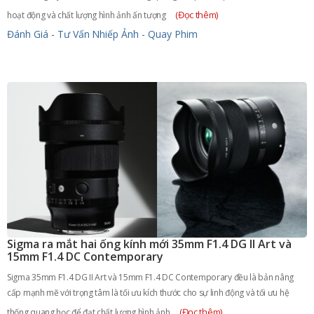
(Đọc thêm)
hoạt động và chất lượng hình ảnh ấn tượng
Đánh Giá - Tư Vấn
Nhiếp Ảnh - Quay Phim
Sigma ra mắt hai ống kính mới 35mm F1.4 DG II Art và
15mm F1.4 DC Contemporary
Sigma 35mm F1.4 DG II Art và 15mm F1.4 DC Contemporary đều là bản nâng
cấp mạnh mẽ với trọng tâm là tối ưu kích thước cho sự linh động và tối ưu hệ
(Đọc thêm)
thống quang học để đạt chất lượng hình ảnh