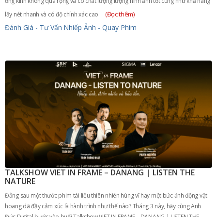
ống kính không quá rộng và có chất lượng lượng hình ảnh tốt cũng như khả năng
(Đọc thêm)
lấy nét nhanh và có độ chính xác cao
Đánh Giá - Tư Vấn
Nhiếp Ảnh - Quay Phim
TALKSHOW VIET IN FRAME – DANANG | LISTEN THE
NATURE
Đằng sau một thước phim tài liệu thiên nhiên hùng vĩ hay một bức ảnh động vật
hoang dã đầy cảm xúc là hành trình như thế nào? Tháng 3 này, hãy cùng Anh
Đức Digital bước vào buổi Talkshow VIET IN FRAME – DANANG | LISTEN THE