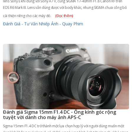
lens Sony E khi dùng với Sony A7 V, cùng SIGMA 17-40mm F1.8 Canon RF trên
EOS R6 Mark III. Lens vẫn dùng được với body khác, nhưng SIGMA chưa công bố
(Đọc thêm)
cải thiện riêng cho các máy đó.
Đánh Giá - Tư Vấn
Nhiếp Ảnh - Quay Phim
Đánh giá Sigma 15mm F1.4 DC - Ống kính góc rộng
tuyệt vời dành cho máy ảnh APS-C
Sigma 15mm F1.4 DC trở thành một lựa chọn hợp lý với người dùng muốn một