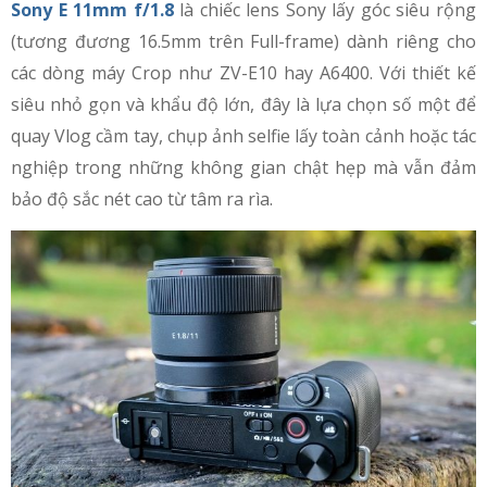
Sony E 11mm f/1.8
là chiếc lens Sony lấy góc siêu rộng
(tương đương 16.5mm trên Full-frame) dành riêng cho
các dòng máy Crop như ZV-E10 hay A6400. Với thiết kế
siêu nhỏ gọn và khẩu độ lớn, đây là lựa chọn số một để
quay Vlog cầm tay, chụp ảnh selfie lấy toàn cảnh hoặc tác
nghiệp trong những không gian chật hẹp mà vẫn đảm
bảo độ sắc nét cao từ tâm ra rìa.