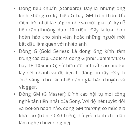
Dòng tiêu chuẩn (Standard): Đây là những ống
kính không có ký hiệu G hay GM trên thân. Ưu
điểm lớn nhất là sự gọn nhẹ và mức giá cực kỳ dễ
tiếp cận (thường dưới 10 triệu). Đây là lựa chọn
hoàn hảo cho sinh viên hoặc những người mới
bắt đầu làm quen với nhiếp ảnh.
Dòng G (Gold Series): Là dòng ống kính tầm
trung cao cấp. Các lens dòng G (như 20mm f/1.8 G
hay 18-105mm G) sở hữu độ nét rất cao, motor
lấy nét nhanh và độ bền bỉ đáng tin cậy. Đây là
"mỏ vàng" cho các nhiếp ảnh gia bán chuyên và
Vlogger.
Dòng GM (G Master): Đỉnh cao hội tụ mọi công
nghệ tân tiến nhất của Sony. Với độ nét tuyệt đối
và bokeh hoàn hảo, dòng GM thường có mức giá
khá cao (trên 30-40 triệu),chủ yếu dành cho dân
làm nghề chuyên nghiệp.