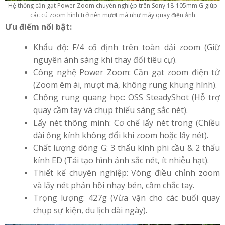
Hệ thống cần gạt Power Zoom chuyên nghiệp trên Sony 18-105mm G giúp
các cú zoom hình trở nên mượt mà như máy quay điện ảnh
Ưu điểm nổi bật:
Khẩu độ: F/4 cố định trên toàn dải zoom (Giữ
nguyên ánh sáng khi thay đổi tiêu cự).
Công nghệ Power Zoom: Cần gạt zoom điện tử
(Zoom êm ái, mượt mà, không rung khung hình).
Chống rung quang học: OSS SteadyShot (Hỗ trợ
quay cầm tay và chụp thiếu sáng sắc nét).
Lấy nét thông minh: Cơ chế lấy nét trong (Chiều
dài ống kính không đổi khi zoom hoặc lấy nét).
Chất lượng dòng G: 3 thấu kính phi cầu & 2 thấu
kính ED (Tái tạo hình ảnh sắc nét, ít nhiễu hạt).
Thiết kế chuyên nghiệp: Vòng điều chỉnh zoom
và lấy nét phản hồi nhạy bén, cầm chắc tay.
Trọng lượng: 427g (Vừa vặn cho các buổi quay
chụp sự kiện, du lịch dài ngày).