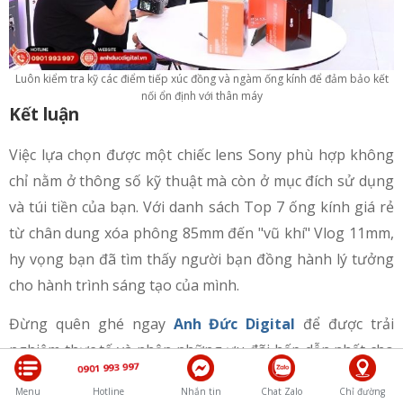
Luôn kiểm tra kỹ các điểm tiếp xúc đồng và ngàm ống kính để đảm bảo kết
nối ổn định với thân máy
Kết luận
Việc lựa chọn được một chiếc lens Sony phù hợp không
chỉ nằm ở thông số kỹ thuật mà còn ở mục đích sử dụng
và túi tiền của bạn. Với danh sách Top 7 ống kính giá rẻ
từ chân dung xóa phông 85mm đến "vũ khí" Vlog 11mm,
hy vọng bạn đã tìm thấy người bạn đồng hành lý tưởng
cho hành trình sáng tạo của mình.
Đừng quên ghé ngay
Anh Đức Digital
để được trải
nghiệm thực tế và nhận những ưu đãi hấp dẫn nhất cho
0901 993 997
dòng máy ảnh Sony Alpha và các phụ kiện đi kèm.
Menu
Hotline
Nhắn tin
Chat Zalo
Chỉ đường