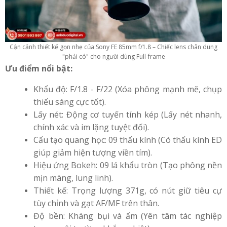
Cận cảnh thiết kế gọn nhẹ của Sony FE 85mm f/1.8 – Chiếc lens chân dung
"phải có" cho người dùng Full-frame
Ưu điểm nổi bật:
Khẩu độ: F/1.8 - F/22 (Xóa phông mạnh mẽ, chụp
thiếu sáng cực tốt).
Lấy nét: Động cơ tuyến tính kép (Lấy nét nhanh,
chính xác và im lặng tuyệt đối).
Cấu tạo quang học: 09 thấu kính (Có thấu kính ED
giúp giảm hiện tượng viền tím).
Hiệu ứng Bokeh: 09 lá khẩu tròn (Tạo phông nền
mịn màng, lung linh).
Thiết kế: Trọng lượng 371g, có nút giữ tiêu cự
tùy chỉnh và gạt AF/MF trên thân.
Độ bền: Kháng bụi và ẩm (Yên tâm tác nghiệp