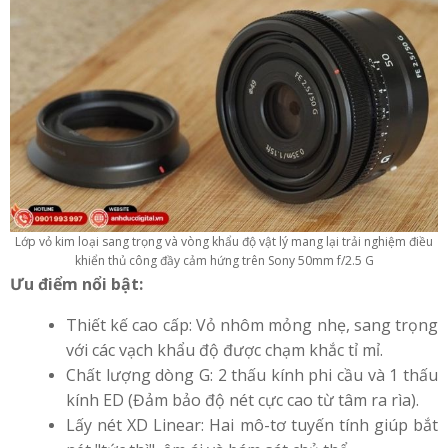
Lớp vỏ kim loại sang trọng và vòng khẩu độ vật lý mang lại trải nghiệm điều
khiển thủ công đầy cảm hứng trên Sony 50mm f/2.5 G
Ưu điểm nổi bật:
Thiết kế cao cấp: Vỏ nhôm mỏng nhẹ, sang trọng
với các vạch khẩu độ được chạm khắc tỉ mỉ.
Chất lượng dòng G: 2 thấu kính phi cầu và 1 thấu
kính ED (Đảm bảo độ nét cực cao từ tâm ra rìa).
Lấy nét XD Linear: Hai mô-tơ tuyến tính giúp bắt