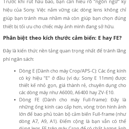
Trước khi rút hầu bao, bạn cần hiểu rõ "ngôn ngữ" ký
hiệu của Sony. Việc nắm vững các dòng lens không chỉ
giúp bạn tránh mua nhầm mà còn giúp bạn chọn đúng
thiết bị tối ưu cho chiếc máy ảnh mình đang sở hữu.
Phân biệt theo kích thước cảm biến: E hay FE?
Đây là kiến thức nền tảng quan trọng nhất để tránh lãng
phí ngân sách:
Dòng E (Dành cho máy Crop/APS-C): Các ống kính
có ký hiệu "E" ở đầu (ví dụ: Sony E 11mm) được
thiết kế nhỏ gọn, giá thành rẻ, chuyên dụng cho
các dòng máy như A6000, A6400 hay ZV-E10.
Dòng FE (Dành cho máy Full-frame): Đây là
những ống kính cao cấp hơn, vòng tròn hình ảnh
lớn để bao phủ toàn bộ cảm biến Full-frame (như
dòng A7, A9, A1). Điểm cộng là bạn vẫn có thể
dùng lens FE trên máy Crop để có chất lượng ảnh