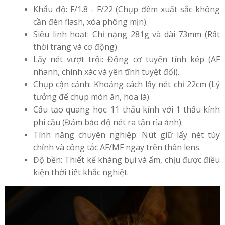
Khẩu độ: F/1.8 - F/22 (Chụp đêm xuất sắc không
cần đèn flash, xóa phông mịn).
Siêu linh hoạt: Chỉ nặng 281g và dài 73mm (Rất
thời trang và cơ động).
Lấy nét vượt trội: Động cơ tuyến tính kép (AF
nhanh, chính xác và yên tĩnh tuyệt đối).
Chụp cận cảnh: Khoảng cách lấy nét chỉ 22cm (Lý
tưởng để chụp món ăn, hoa lá).
Cấu tạo quang học: 11 thấu kính với 1 thấu kính
phi cầu (Đảm bảo độ nét ra tận rìa ảnh).
Tính năng chuyên nghiệp: Nút giữ lấy nét tùy
chỉnh và công tắc AF/MF ngay trên thân lens.
Độ bền: Thiết kế kháng bụi và ẩm, chịu được điều
kiện thời tiết khắc nghiệt.