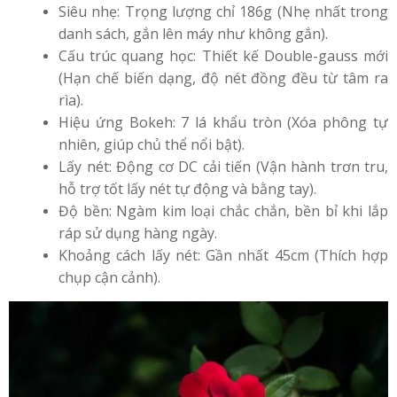
Siêu nhẹ: Trọng lượng chỉ 186g (Nhẹ nhất trong
danh sách, gắn lên máy như không gắn).
Cấu trúc quang học: Thiết kế Double-gauss mới
(Hạn chế biến dạng, độ nét đồng đều từ tâm ra
rìa).
Hiệu ứng Bokeh: 7 lá khẩu tròn (Xóa phông tự
nhiên, giúp chủ thể nổi bật).
Lấy nét: Động cơ DC cải tiến (Vận hành trơn tru,
hỗ trợ tốt lấy nét tự động và bằng tay).
Độ bền: Ngàm kim loại chắc chắn, bền bỉ khi lắp
ráp sử dụng hàng ngày.
Khoảng cách lấy nét: Gần nhất 45cm (Thích hợp
chụp cận cảnh).