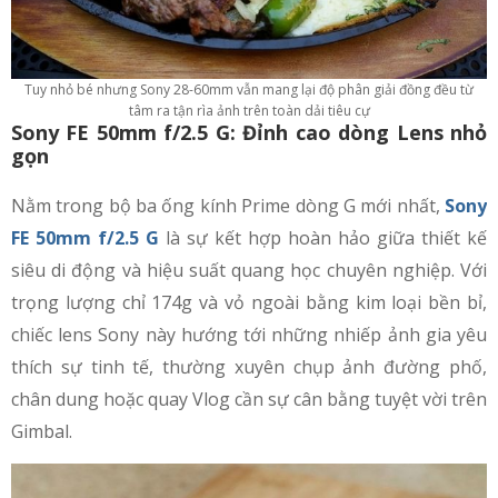
Tuy nhỏ bé nhưng Sony 28-60mm vẫn mang lại độ phân giải đồng đều từ
tâm ra tận rìa ảnh trên toàn dải tiêu cự
Sony FE 50mm f/2.5 G: Đỉnh cao dòng Lens nhỏ
gọn
Nằm trong bộ ba ống kính Prime dòng G mới nhất,
Sony
FE 50mm f/2.5 G
là sự kết hợp hoàn hảo giữa thiết kế
siêu di động và hiệu suất quang học chuyên nghiệp. Với
trọng lượng chỉ 174g và vỏ ngoài bằng kim loại bền bỉ,
chiếc lens Sony này hướng tới những nhiếp ảnh gia yêu
thích sự tinh tế, thường xuyên chụp ảnh đường phố,
chân dung hoặc quay Vlog cần sự cân bằng tuyệt vời trên
Gimbal.