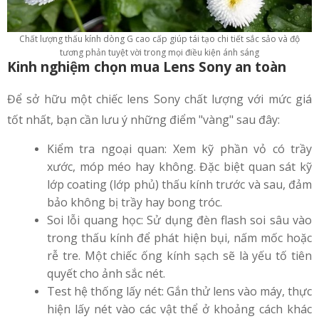
Chất lượng thấu kính dòng G cao cấp giúp tái tạo chi tiết sắc sảo và độ
tương phản tuyệt vời trong mọi điều kiện ánh sáng
Kinh nghiệm chọn mua Lens Sony an toàn
Để sở hữu một chiếc lens Sony chất lượng với mức giá
tốt nhất, bạn cần lưu ý những điểm "vàng" sau đây:
Kiểm tra ngoại quan: Xem kỹ phần vỏ có trầy
xước, móp méo hay không. Đặc biệt quan sát kỹ
lớp coating (lớp phủ) thấu kính trước và sau, đảm
bảo không bị trầy hay bong tróc.
Soi lỗi quang học: Sử dụng đèn flash soi sâu vào
trong thấu kính để phát hiện bụi, nấm mốc hoặc
rễ tre. Một chiếc ống kính sạch sẽ là yếu tố tiên
quyết cho ảnh sắc nét.
Test hệ thống lấy nét: Gắn thử lens vào máy, thực
hiện lấy nét vào các vật thể ở khoảng cách khác