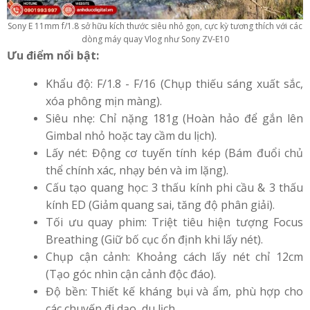
Sony E 11mm f/1.8 sở hữu kích thước siêu nhỏ gọn, cực kỳ tương thích với các
dòng máy quay Vlog như Sony ZV-E10
Ưu điểm nổi bật:
Khẩu độ: F/1.8 - F/16 (Chụp thiếu sáng xuất sắc,
xóa phông mịn màng).
Siêu nhẹ: Chỉ nặng 181g (Hoàn hảo để gắn lên
Gimbal nhỏ hoặc tay cầm du lịch).
Lấy nét: Động cơ tuyến tính kép (Bám đuổi chủ
thể chính xác, nhạy bén và im lặng).
Cấu tạo quang học: 3 thấu kính phi cầu & 3 thấu
kính ED (Giảm quang sai, tăng độ phân giải).
Tối ưu quay phim: Triệt tiêu hiện tượng Focus
Breathing (Giữ bố cục ổn định khi lấy nét).
Chụp cận cảnh: Khoảng cách lấy nét chỉ 12cm
(Tạo góc nhìn cận cảnh độc đáo).
Độ bền: Thiết kế kháng bụi và ẩm, phù hợp cho
các chuyến đi dạo, du lịch.