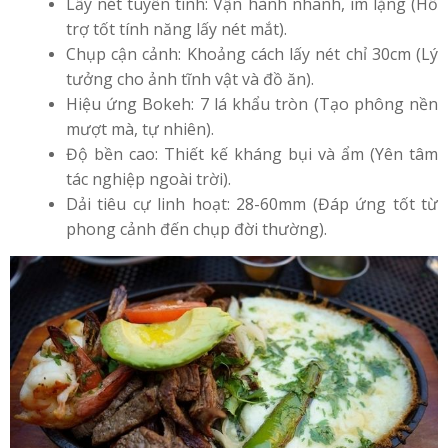
Lấy nét tuyến tính: Vận hành nhanh, im lặng (Hỗ
trợ tốt tính năng lấy nét mắt).
Chụp cận cảnh: Khoảng cách lấy nét chỉ 30cm (Lý
tưởng cho ảnh tĩnh vật và đồ ăn).
Hiệu ứng Bokeh: 7 lá khẩu tròn (Tạo phông nền
mượt mà, tự nhiên).
Độ bền cao: Thiết kế kháng bụi và ẩm (Yên tâm
tác nghiệp ngoài trời).
Dải tiêu cự linh hoạt: 28-60mm (Đáp ứng tốt từ
phong cảnh đến chụp đời thường).