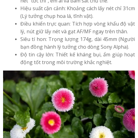
nét "tức thì", êm ái và bám sát chủ thể.
Hiệu suất cận cảnh: Khoảng cách lấy nét chỉ 31cm
(Lý tưởng chụp hoa lá, tĩnh vật).
Điều khiển trực quan: Tích hợp vòng khẩu độ vật
lý, nút giữ lấy nét và gạt AF/MF ngay trên thân.
Siêu tí hon: Trọng lượng 174g, dài 45mm (Người
bạn đồng hành lý tưởng cho dòng Sony Alpha).
Độ tin cậy lớn: Thiết kế kháng bụi, ẩm giúp hoạt
động tốt trong môi trường khắc nghiệt.