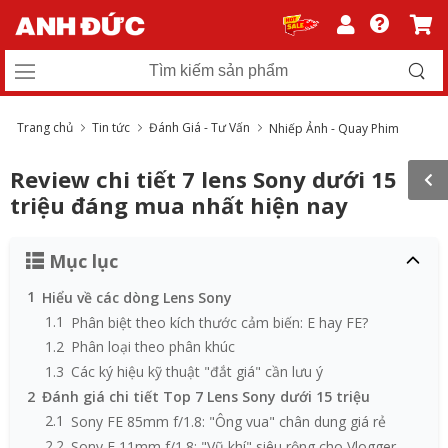
Trang chủ
Tin tức
Đánh Giá - Tư Vấn
Nhiếp Ảnh - Quay Phim
Review chi tiết 7 lens Sony dưới 15
triệu đáng mua nhất hiện nay
Mục lục
1
Hiểu về các dòng Lens Sony
1.1
Phân biệt theo kích thước cảm biến: E hay FE?
1.2
Phân loại theo phân khúc
1.3
Các ký hiệu kỹ thuật "đắt giá" cần lưu ý
2
Đánh giá chi tiết Top 7 Lens Sony dưới 15 triệu
2.1
Sony FE 85mm f/1.8: "Ông vua" chân dung giá rẻ
2.2
Sony E 11mm f/1.8: "Vũ khí" siêu rộng cho Vlogger