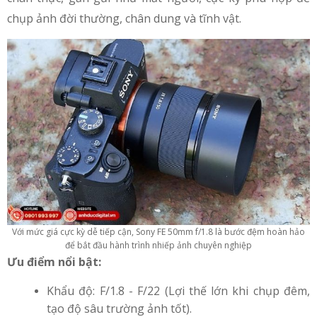
chụp ảnh đời thường, chân dung và tĩnh vật.
Với mức giá cực kỳ dễ tiếp cận, Sony FE 50mm f/1.8 là bước đệm hoàn hảo
để bắt đầu hành trình nhiếp ảnh chuyên nghiệp
Ưu điểm nổi bật:
Khẩu độ: F/1.8 - F/22 (Lợi thế lớn khi chụp đêm,
tạo độ sâu trường ảnh tốt).