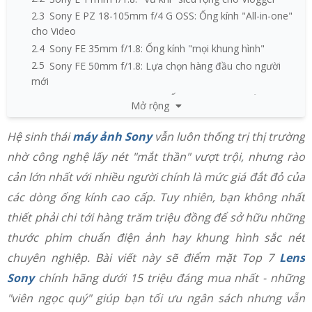
2.3
Sony E PZ 18-105mm f/4 G OSS: Ống kính "All-in-one"
cho Video
2.4
Sony FE 35mm f/1.8: Ống kính "mọi khung hình"
2.5
Sony FE 50mm f/1.8: Lựa chọn hàng đầu cho người
mới
2.6
Sony FE 28-60mm f/4-5.6: Ống kính zoom nhỏ gọn
Mở rộng
nhất
2.7
Sony FE 50mm f/2.5 G: Đỉnh cao dòng Lens nhỏ gọn
Hệ sinh thái
máy ảnh Sony
vẫn luôn thống trị thị trường
3
Kinh nghiệm chọn mua Lens Sony an toàn
nhờ công nghệ lấy nét "mắt thần" vượt trội, nhưng rào
4
Kết luận
cản lớn nhất với nhiều người chính là mức giá đắt đỏ của
các dòng ống kính cao cấp. Tuy nhiên, bạn không nhất
thiết phải chi tới hàng trăm triệu đồng để sở hữu những
thước phim chuẩn điện ảnh hay khung hình sắc nét
chuyên nghiệp. Bài viết này sẽ điểm mặt Top 7
Lens
Sony
chính hãng dưới 15 triệu đáng mua nhất - những
"viên ngọc quý" giúp bạn tối ưu ngân sách nhưng vẫn