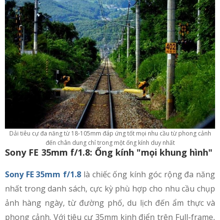
Dải tiêu cự đa năng từ 18-105mm đáp ứng tốt mọi nhu cầu từ phong cảnh
đến chân dung chỉ trong một ống kính duy nhất
Sony FE 35mm f/1.8: Ống kính "mọi khung hình"
Sony FE 35mm f/1.8
là chiếc ống kính góc rộng đa năng
nhất trong danh sách, cực kỳ phù hợp cho nhu cầu chụp
ảnh hàng ngày, từ đường phố, du lịch đến ẩm thực và
phong cảnh. Với tiêu cự 35mm kinh điển trên Full-frame,