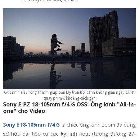
Góc nhìn siêu rộng 11mm giúp bạn lấy trọn bối cảnh không gian ngay cả khi
quay phim ở khoảng cách gần
Sony E PZ 18-105mm f/4 G OSS: Ống kính "All-in-
one" cho Video
Sony E 18-105mm f/4 G
là chiếc ống kính zoom đa dụng
sở hữu dải tiêu cự cực kỳ linh hoạt (tương đương 27-