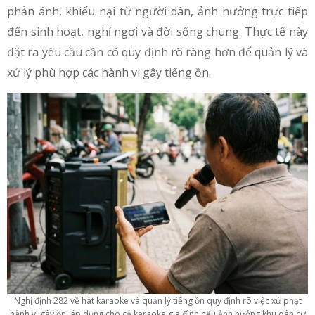
phản ánh, khiếu nại từ người dân, ảnh hưởng trực tiếp
đến sinh hoạt, nghỉ ngơi và đời sống chung. Thực tế này
đặt ra yêu cầu cần có quy định rõ ràng hơn để quản lý và
xử lý phù hợp các hành vi gây tiếng ồn.
Nghị định 282 về hát karaoke và quản lý tiếng ồn quy định rõ việc xử phạt
hành vi gây ồn, áp dụng cho cả karaoke gia đình nếu ảnh hưởng khu dân cư