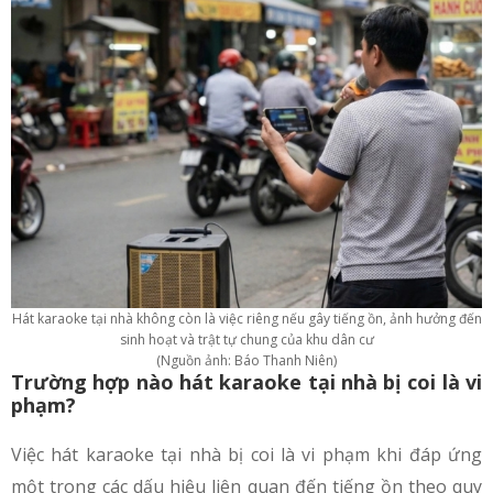
Hát karaoke tại nhà không còn là việc riêng nếu gây tiếng ồn, ảnh hưởng đến
sinh hoạt và trật tự chung của khu dân cư
(Nguồn ảnh: Báo Thanh Niên)
Trường hợp nào hát karaoke tại nhà bị coi là vi
phạm?
Việc hát karaoke tại nhà bị coi là vi phạm khi đáp ứng
một trong các dấu hiệu liên quan đến tiếng ồn theo quy