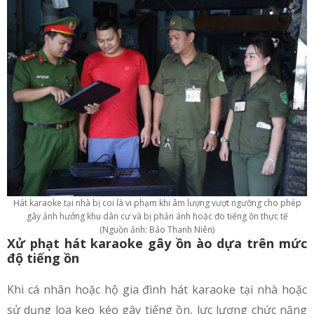
Hát karaoke tại nhà bị coi là vi phạm khi âm lượng vượt ngưỡng cho phép
gây ảnh hưởng khu dân cư và bị phản ánh hoặc đo tiếng ồn thực tế
(Nguồn ảnh: Báo Thanh Niên)
Xử phạt hát karaoke gây ồn ào dựa trên mức
độ tiếng ồn
Khi cá nhân hoặc hộ gia đình hát karaoke tại nhà hoặc
sử dụng loa kẹo kéo gây tiếng ồn, lực lượng chức năng