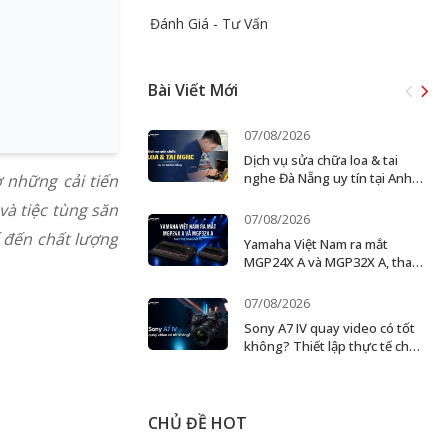
Đánh Giá - Tư Vấn
Bài Viết Mới
07/08/2026
Dịch vụ sửa chữa loa & tai
nghe Đà Nẵng uy tín tại Anh
 những cải tiến
Đức Digital
và tiệc tùng săn
07/08/2026
ế đến chất lượng
Yamaha Việt Nam ra mắt
MGP24X A và MGP32X A, thay
thế dòng MGP cũ
07/08/2026
Sony A7 IV quay video có tốt
không? Thiết lập thực tế cho
creator và ekip nhỏ
CHỦ ĐỀ HOT