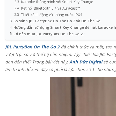
2.3
Karaoke thông minh với Smart Key Change
2.4
Kết nối Bluetooth 5.4 và Auracast™
2.5
Thiết kế di động và kháng nước IPX4
3
So sánh JBL PartyBox On The Go 2 và On The Go
4
Hướng dẫn sử dụng Smart Key Change để hát karaoke 
5
Có nên mua JBL PartyBox On The Go 2?
JBL PartyBox On The Go 2
đã chính thức ra mắt, tạo 
vượt trội so với thế hệ tiền nhiệm. Vậy chiếc loa JBL Par
đón đến thế? Trong bài viết này,
Anh Đức Digital
sẽ cùn
âm thanh để xem đây có phải là lựa chọn số 1 cho những