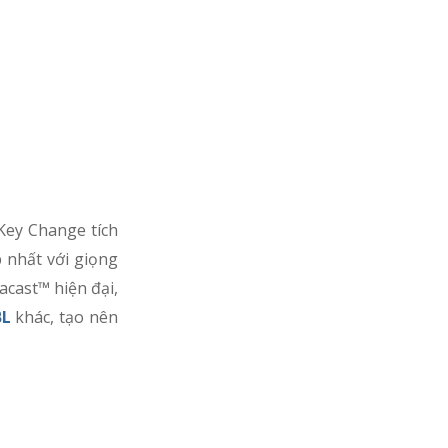
Key Change tích
 nhất với giọng
acast™ hiện đại,
BL
khác, tạo nên