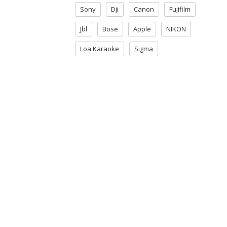
Sony
Dji
Canon
Fujifilm
Jbl
Bose
Apple
NIKON
Loa Karaoke
Sigma