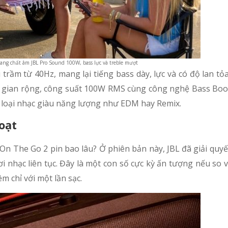
ang chất âm JBL Pro Sound 100W, bass lực và treble mượt
trầm từ 40Hz, mang lại tiếng bass dày, lực và có độ lan tỏa
gian rộng, công suất 100W RMS cùng công nghệ Bass Boos
hể loại nhạc giàu năng lượng như EDM hay Remix.
oạt
n The Go 2 pin bao lâu? Ở phiên bản này, JBL đã giải quyết 
ơi nhạc liên tục. Đây là một con số cực kỳ ấn tượng nếu so v
m chỉ với một lần sạc.