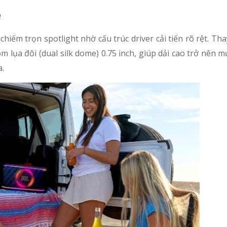
ẽ
iếm trọn spotlight nhờ cấu trúc driver cải tiến rõ rệt. Tha
òm lụa đôi (dual silk dome) 0.75 inch, giúp dải cao trở nên 
a.