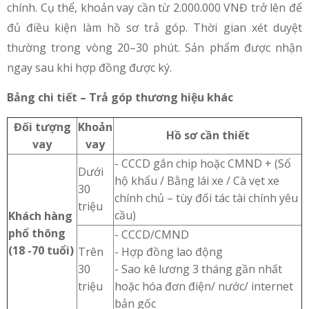
chính. Cụ thể, khoản vay cần từ 2.000.000 VNĐ trở lên để
đủ điều kiện làm hồ sơ trả góp. Thời gian xét duyệt
thường trong vòng 20–30 phút. Sản phẩm được nhận
ngay sau khi hợp đồng được ký.
Bảng chi tiết – Trả góp thương hiệu khác
Đối tượng
Khoản
Hồ sơ cần thiết
vay
vay
- CCCD gắn chip hoặc
CMND + (Sổ
Dưới
hộ khẩu / Bằng lái xe / Cà vẹt xe
30
chính chủ – tùy đối tác tài chính yêu
triệu
cầu)
Khách hàng
phổ thông
- CCCD/CMND
(18 -70 tuổi)
Trên
- Hợp đồng lao động
30
- Sao kê lương 3 tháng gần nhất
triệu
hoặc hóa đơn điện/ nước/ internet
bản gốc