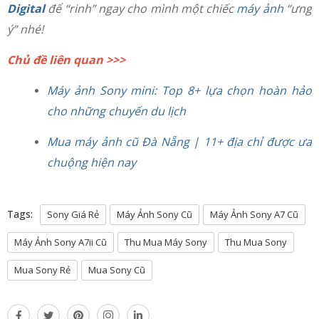
Digital
để “rinh” ngay cho mình một chiếc
máy ảnh
“ưng
ý” nhé!
Chủ đề liên quan >>>
Máy ảnh Sony mini: Top 8+ lựa chọn hoàn hảo
cho những chuyến du lịch
Mua máy ảnh cũ Đà Nẵng | 11+ địa chỉ được ưa
chuộng hiện nay
Tags:
Sony Giá Rẻ
Máy Ảnh Sony Cũ
Máy Ảnh Sony A7 Cũ
Máy Ảnh Sony A7ii Cũ
Thu Mua Máy Sony
Thu Mua Sony
Mua Sony Rẻ
Mua Sony Cũ