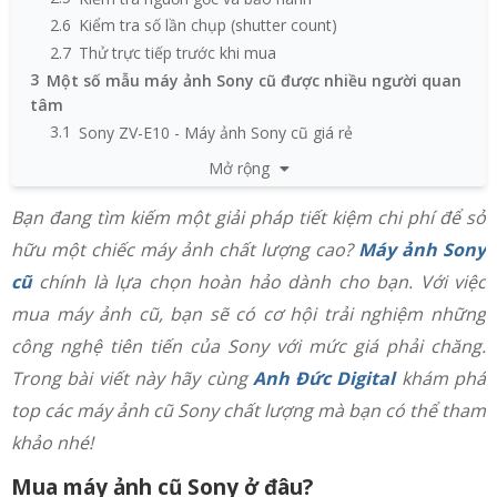
2.6
Kiểm tra số lần chụp (shutter count)
2.7
Thử trực tiếp trước khi mua
3
Một số mẫu máy ảnh Sony cũ được nhiều người quan
tâm
3.1
Sony ZV-E10 - Máy ảnh Sony cũ giá rẻ
3.2
Máy ảnh Sony cũ Alpha A7C II
Mở rộng
3.3
Máy ảnh cũ Sony Alpha A7R V
3.4
Máy ảnh Sony cũ Alpha A7 IV
Bạn đang tìm kiếm một giải pháp tiết kiệm chi phí để sở
3.5
Máy ảnh cũ Sony Alpha A6400
hữu một chiếc máy ảnh chất lượng cao?
Máy ảnh Sony
3.6
Máy ảnh Sony A7II cũ
cũ
chính là lựa chọn hoàn hảo dành cho bạn. Với việc
mua máy ảnh cũ, bạn sẽ có cơ hội trải nghiệm những
công nghệ tiên tiến của Sony với mức giá phải chăng.
Trong bài viết này hãy cùng
Anh Đức Digital
khám phá
top các máy ảnh cũ Sony chất lượng mà bạn có thể tham
khảo nhé!
Mua máy ảnh cũ Sony ở đâu?