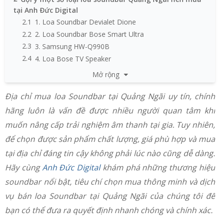
tại Anh Đức Digital
2.1
1. Loa Soundbar Devialet Dione
2.2
2. Loa Soundbar Bose Smart Ultra
2.3
3. Samsung HW-Q990B
2.4
4. Loa Bose TV Speaker
2.5
5. Loa B&O Beosound Stage
Mở rộng
2.6
6. Loa Soundbar Klipsch Cinema 600
3
Một vài mẹo để tận dụng soundbar tốt nhất
Địa chỉ mua loa Soundbar tại Quảng Ngãi uy tín, chính
4
Mua loa soundbar tại Quảng Ngãi chính hãng, giá
hãng luôn là vấn đề được nhiều người quan tâm khi
chuẩn tại Anh Đức Digital
muốn nâng cấp trải nghiệm âm thanh tại gia. Tuy nhiên,
để chọn được sản phẩm chất lượng, giá phù hợp và mua
tại địa chỉ đáng tin cậy không phải lúc nào cũng dễ dàng.
Hãy cùng
Anh Đức Digital
khám phá những thương hiệu
soundbar nổi bật, tiêu chí chọn mua thông minh và dịch
vụ bán loa Soundbar tại Quảng Ngãi của chúng tôi để
bạn có thể đưa ra quyết định nhanh chóng và chính xác.