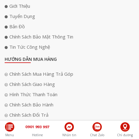
Giới Thiệu
Tuyển Dụng
Bản Đồ
Chính Sách Bảo Mật Thông Tin
Tin Tức Công Nghệ
HƯỚNG DẪN MUA HÀNG
Chính Sách Mua Hàng Trả Góp
Chính Sách Giao Hàng
Hình Thức Thanh Toán
Chính Sách Bảo Hành
Chính Sách Đổi Trả
Trung Tâm Bảo Hành
0901 993 997
Tra Cứu Bảo Hành
Menu
Hotline
Nhắn tin
Chat Zalo
Chỉ đường