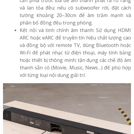
cản phía trước loa để âm thanh phát ra rõ ràng
và lan tỏa đều; nếu có subwoofer rời, đặt cách
tường khoảng 20–30cm để âm trầm mạnh và
phân bố đồng đều trong phòng.
Kết nối và tinh chỉnh âm thanh: Sử dụng HDMI
ARC hoặc eARC để truyền tín hiệu chất lượng cao
và đồng bộ với remote TV, dùng Bluetooth hoặc
Wi‑Fi để phát nhạc từ điện thoại, máy tính bảng
hoặc thiết bị thông minh; tận dụng các chế độ âm
thanh sẵn có (Movie, Music, News…) để phù hợp
với từng loại nội dung giải trí.