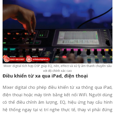
Mixer digital tích hợp DSP giúp EQ, nén, effect và xử lý âm thanh chuyên sâu
với độ chính xác cao
Điều khiển từ xa qua iPad, điện thoại
Mixer digital cho phép điều khiển từ xa thông qua iPad,
điện thoại hoặc máy tính bằng kết nối WiFi. Người dùng
có thể điều chỉnh âm lượng, EQ, hiệu ứng hay cấu hình
hệ thống ngay tại vị trí nghe thực tế, thay vì phải đứng