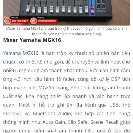
Mixer Yamaha MGX12 là bàn trộn kỹ thuật số nhỏ gọn, linh hoạt, xử lý âm
thanh chuyên nghiệp cho nhiều ứng dụng
Mixer Yamaha MGX16
Yamaha MGX16
là bàn trộn kỹ thuật số phiên bản tiêu
chuẩn, có thiết kế nhỏ gọn, dễ di chuyển và linh hoạt cho
nhiều ứng dụng âm thanh khác nhau. Với màn hình cảm
ứng 4,3 inch, cấu hình 16 fader, cùng bộ xử lý DSP tích
hợp mạnh mẽ, MGX16 mang đến chất lượng âm thanh
xuất sắc, khả năng thiết lập nhanh và vận hành trực
quan. Thiết bị hỗ trợ ghi âm đa kênh qua USB, thẻ
microSD và Bluetooth Audio, kết hợp các tính năng
thông minh như Auto Gain, Clip Safe, Scene Recall giúp
người dùng kiểm soát âm thanh hiệu quả ở cấp độ