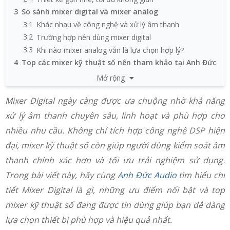
3
So sánh mixer digital và mixer analog
3.1
Khác nhau về công nghệ và xử lý âm thanh
3.2
Trường hợp nên dùng mixer digital
3.3
Khi nào mixer analog vẫn là lựa chọn hợp lý?
4
Top các mixer kỹ thuật số nên tham khảo tại Anh Đức
Audio
Mở rộng
4.1
Mixer Yamaha TF1
4.2
Mixer Yamaha MGX12
Mixer Digital ngày càng được ưa chuộng nhờ khả năng
4.3
Mixer Yamaha MGX16
xử lý âm thanh chuyên sâu, linh hoạt và phù hợp cho
4.4
Mixer Soundcraft Ui24R
nhiều nhu cầu. Không chỉ tích hợp công nghệ DSP hiện
4.5
Mixer Soundcraft Ui16
đại, mixer kỹ thuật số còn giúp người dùng kiểm soát âm
5
Kinh nghiệm chọn mua mixer kỹ thuật số đúng nhu
thanh chính xác hơn và tối ưu trải nghiệm sử dụng.
cầu
6
Mua mixer digital chính hãng ở đâu uy tín?
Trong bài viết này, hãy cùng
Anh Đức Audio
tìm hiểu chi
tiết Mixer Digital là gì, những ưu điểm nổi bật và top
mixer kỹ thuật số đang được tin dùng giúp bạn dễ dàng
lựa chọn thiết bị phù hợp và hiệu quả nhất.