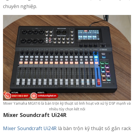
chuyên nghiệp.
Mixer Yamaha MGX16 là bàn trộn kỹ thuật số linh hoạt với xử lý DSP mạnh và
nhiều tùy chọn kết nối
Mixer Soundcraft Ui24R
Mixer Soundcraft Ui24R
là bàn trộn kỹ thuật số gắn rack