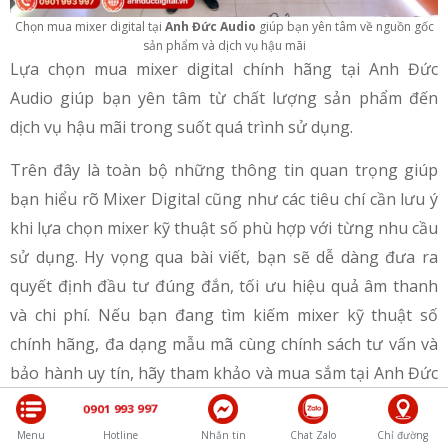
Chọn mua mixer digital tại
Anh Đức Audio
giúp bạn yên tâm về nguồn gốc
sản phẩm và dịch vụ hậu mãi
Lựa chọn mua mixer digital chính hãng tại Anh Đức
Audio giúp bạn yên tâm từ chất lượng sản phẩm đến
dịch vụ hậu mãi trong suốt quá trình sử dụng.
Trên đây là toàn bộ những thông tin quan trọng giúp
bạn hiểu rõ Mixer Digital cũng như các tiêu chí cần lưu ý
khi lựa chọn mixer kỹ thuật số phù hợp với từng nhu cầu
sử dụng. Hy vọng qua bài viết, bạn sẽ dễ dàng đưa ra
quyết định đầu tư đúng đắn, tối ưu hiệu quả âm thanh
và chi phí. Nếu bạn đang tìm kiếm mixer kỹ thuật số
chính hãng, đa dạng mẫu mã cùng chính sách tư vấn và
bảo hành uy tín, hãy tham khảo và mua sắm tại Anh Đức
Audio để được hỗ trợ tốt nhất.
0901 993 997
Menu
Hotline
Nhắn tin
Chat Zalo
Chỉ đường
>>> Xem thêm các bài viết liên quan: