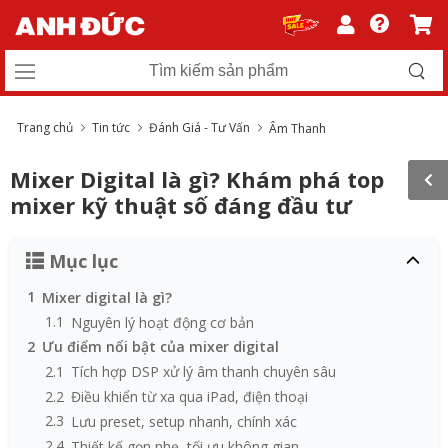
Trang chủ
Tin tức
Đánh Giá - Tư Vấn
Âm Thanh
Mixer Digital là gì? Khám phá top
mixer kỹ thuật số đáng đầu tư
Mục lục
1
Mixer digital là gì?
1.1
Nguyên lý hoạt động cơ bản
2
Ưu điểm nổi bật của mixer digital
2.1
Tích hợp DSP xử lý âm thanh chuyên sâu
2.2
Điều khiển từ xa qua iPad, điện thoại
2.3
Lưu preset, setup nhanh, chính xác
2.4
Thiết kế gọn nhẹ, tối ưu không gian